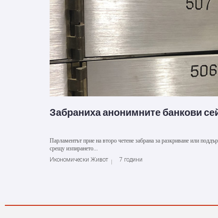
Забраниха анонимните банкови с
Парламентът прие на второ четене забрана за разкриване или поддъ
срещу изпирането...
Икономически Живот
7 години