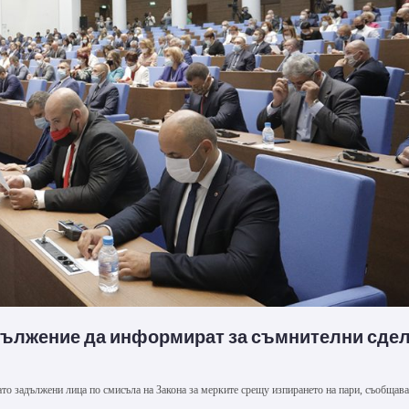
адължение да информират за съмнителни сде
то задължени лица по смисъла на Закона за мерките срещу изпирането на пари, съобщав