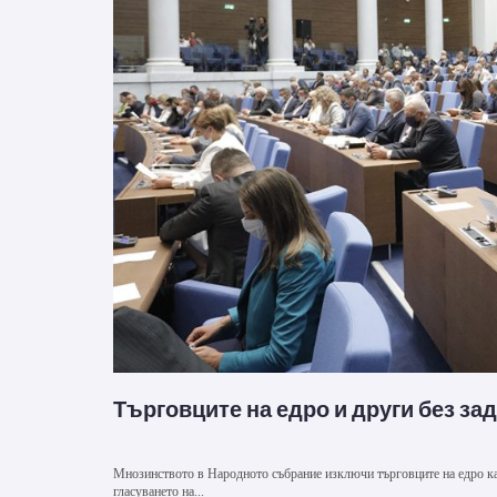
Търговците на едро и други без з
Мнозинството в Народното събрание изключи търговците на едро ка
гласуването на...