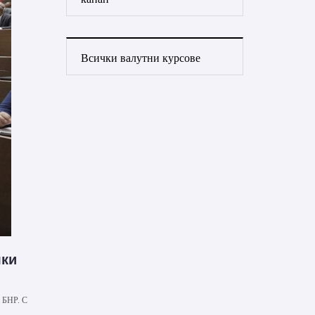
Всички валутни курсове
лки
а БНР. С