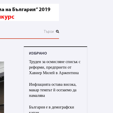
ИЗБРАНО
Труден за осмисляне списък с
реформи, предприети от
Хавиер Милей в Аржентина
Инфлацията остава висока,
макар темпът й осезаемо да
намалява
България е в демографски
капан