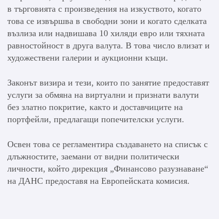
в търговията с произведения на изкуството, когато
това се извършва в свободни зони и когато сделката
възлиза или надвишава 10 хиляди евро или тяхната
равностойност в друга валута. В това число влизат и
художествени галерии и аукционни къщи.
Законът визира и тези, които по занятие предоставят
услуги за обмяна на виртуални и признати валути
без златно покритие, както и доставчиците на
портфейли, предлагащи попечителски услуги.
Освен това се регламентира създаването на списък с
длъжностите, заемани от видни политически
личности, който дирекция „Финансово разузнаване“
на ДАНС предоставя на Европейската комисия.