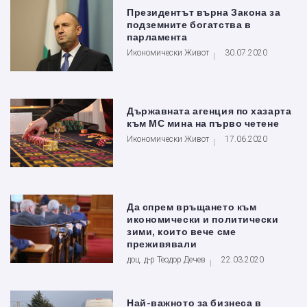
Президентът върна Закона за
подземните богатства в
парламента
Икономически Живот
30.07.2020
Държавната агенция по хазарта
към МС мина на първо четене
Икономически Живот
17.06.2020
Да спрем връщането към
икономически и политически
зими, които вече сме
преживявали
доц. д-р Теодор Дечев
22.03.2020
Най-важното за бизнеса в