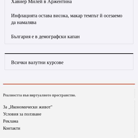
Хавиер Милей в Аржентина
Инфлацията остава висока, макар темпът й осезаемо
да намалява
България е в демографски капан
Всички валутни курсове
Реалността във виртуалното пространство.
За „Икономически живот“
Условия за ползване
Реклама
Контакти