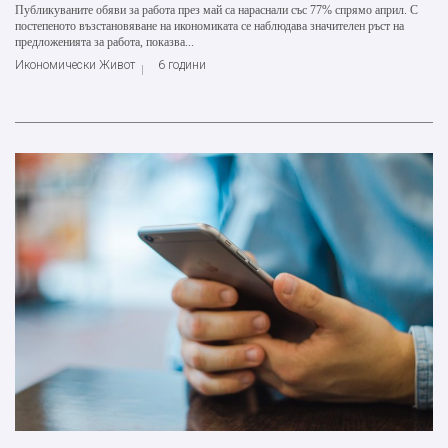
Публикуваните обяви за работа през май са нараснали със 77% спрямо април. С
постепеното възстановяване на икономиката се наблюдава значителен ръст на
предложенията за работа, показва...
Икономически Живот
6 години