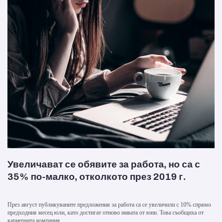
Увеличават се обявите за работа, но са с
35% по-малко, отколкото през 2019 г.
През август публикуваните предложения за работа са се увеличили с 10% спрямо
предходния месец юли, като достигат отново нивата от юни. Това съобщиха от
кариерната компания...