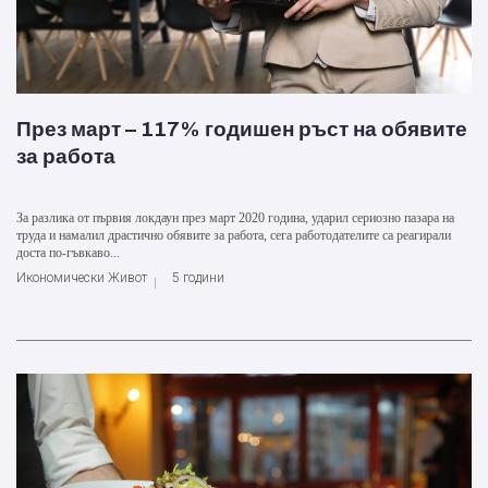
През март – 117% годишен ръст на обявите
за работа
За разлика от първия локдаун през март 2020 година, ударил сериозно пазара на
труда и намалил драстично обявите за работа, сега работодателите са реагирали
доста по-гъвкаво...
Икономически Живот
5 години