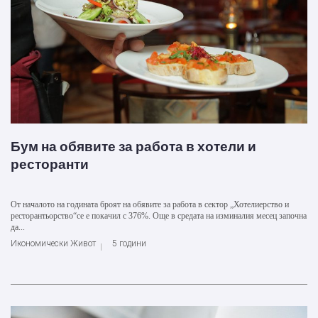
Бум на обявите за работа в хотели и
ресторанти
От началото на годината броят на обявите за работа в сектор „Хотелиерство и
ресторантьорство“се е покачил с 376%. Още в средата на изминалия месец започна
да...
Икономически Живот
5 години