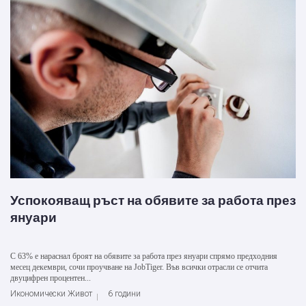
Успокояващ ръст на обявите за работа през
януари
С 63% е нараснал броят на обявите за работа през януари спрямо предходния
месец декември, сочи проучване на JobTiger. Във всички отрасли се отчита
двуцифрен процентен...
Икономически Живот
6 години