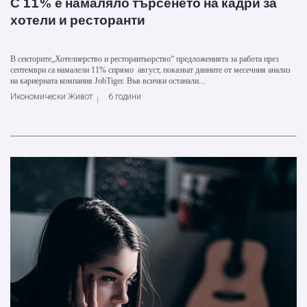
С 11% е намаляло търсенето на кадри за
хотели и ресторанти
В секторите„Хотелиерство и ресторантьорство“ предложенията за работа през
септември са намалели 11% спрямо август, показват данните от месечния анализ
на кариерната компания JobTiger. Във всички останали...
Икономически Живот
6 години