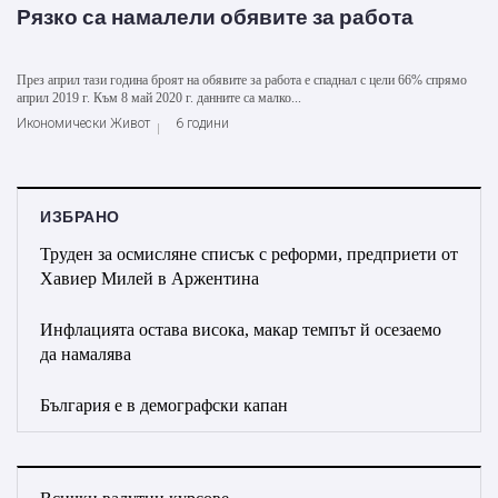
Рязко са намалели обявите за работа
През април тази година броят на обявите за работа е спаднал с цели 66% спрямо
април 2019 г. Към 8 май 2020 г. данните са малко...
Икономически Живот
6 години
ИЗБРАНО
Труден за осмисляне списък с реформи, предприети от
Хавиер Милей в Аржентина
Инфлацията остава висока, макар темпът й осезаемо
да намалява
България е в демографски капан