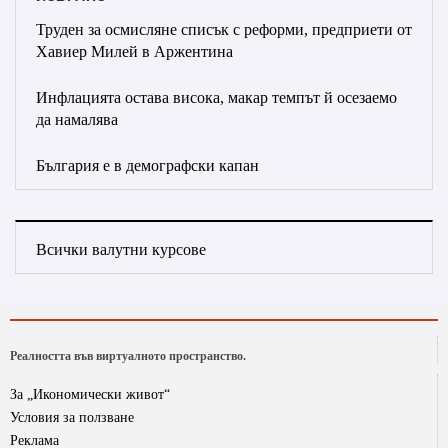
Труден за осмисляне списък с реформи, предприети от
Хавиер Милей в Аржентина
Инфлацията остава висока, макар темпът й осезаемо
да намалява
България е в демографски капан
Всички валутни курсове
Реалността във виртуалното пространство.
За „Икономически живот“
Условия за ползване
Реклама