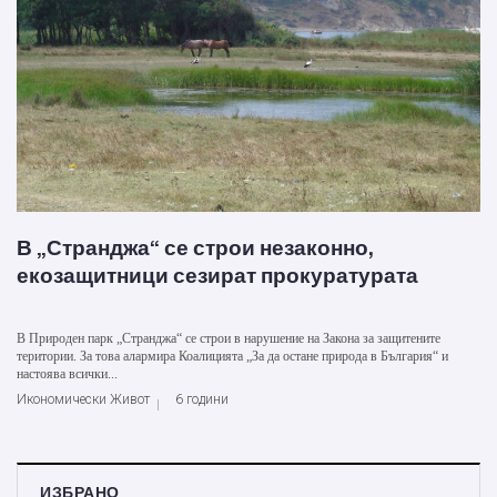
В „Странджа“ се строи незаконно,
екозащитници сезират прокуратурата
В Природен парк „Странджа“ се строи в нарушение на Закона за защитените
територии. За това алармира Коалицията „За да остане природа в България“ и
настоява всички...
Икономически Живот
6 години
ИЗБРАНО