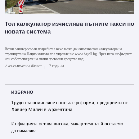
Тол калкулатор изчислява пътните такси по
новата система
Всеки заинтересован потребител вече може да използва тол калкулатора на
страницата на Националното тол управление www.bgtoll.bg. Чрез него шофьорите
или собствениците на пътни превозни средства над...
Икономически Живот
7 години
ИЗБРАНО
Труден за осмисляне списък с реформи, предприети от
Хавиер Милей в Аржентина
Инфлацията остава висока, макар темпът й осезаемо
да намалява