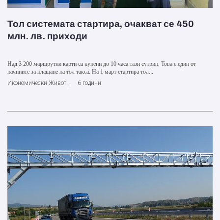
Тол системата стартира, очакват се 450
млн. лв. приходи
Над 3 200 маршрутни карти са купени до 10 часа тази сутрин. Това е един от
начините за плащане на тол такса. На 1 март стартира тол...
Икономически Живот
6 години