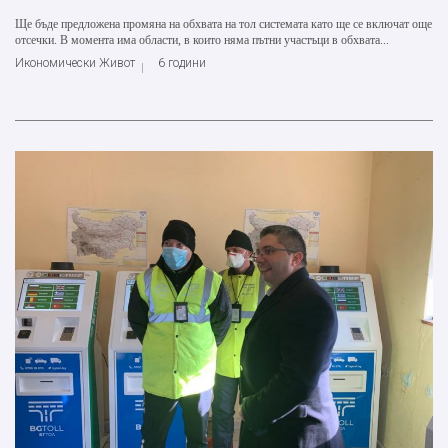
Ще бъде предложена промяна на обхвата на тол системата като ще се включат още
отсечки. В момента има области, в които няма пътни участъци в обхвата...
Икономически Живот
6 години