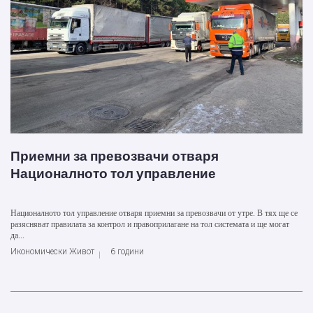
Приемни за превозвачи отваря
Националното тол управление
Националното тол управление отваря приемни за превозвачи от утре. В тях ще се
разясняват правилата за контрол и правоприлагане на тол системата и ще могат
да...
Икономически Живот
6 години