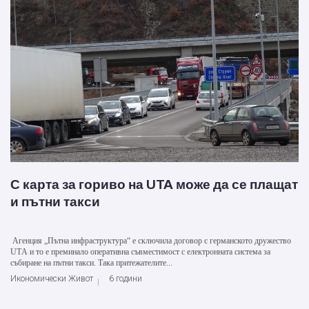
С карта за гориво на UTA може да се плащат
и пътни такси
Агенция „Пътна инфраструктура“ е сключила договор с германското дружество
UTА и то е преминало оперативна съвместимост с електронната система за
събиране на пътни такси. Така притежателите...
Икономически Живот
6 години