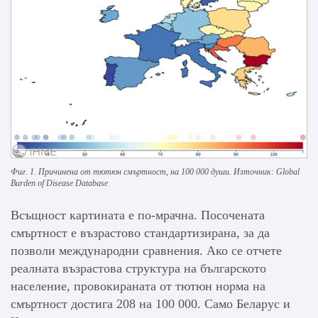
Фиг. 1. Причинена от тютюн смъртност, на 100 000 души. Източник: Global
Burden of Disease Database
Всъщност картината е по-мрачна. Посочената
смъртност е възрастово стандартизирана, за да
позволи международни сравнения. Ако се отчете
реалната възрастова структура на българското
население, провокираната от тютюн норма на
смъртност достига 208 на 100 000. Само Беларус и