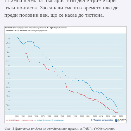
11.2% и 8.9%. За България този дял е три-четири
пъти по-висок. Заседнали сме във времето някъде
преди половин век, що се касае до тютюна.
Фиг. 3 Динамика на дела на ежедневните пушачи в САЩ и Обединеното