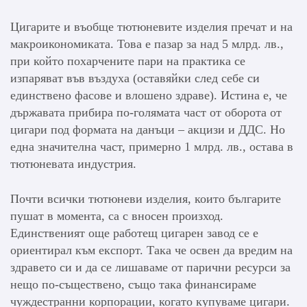
Цигарите и въобще тютюневите изделия пречат и на
макроикономиката. Това е пазар за над 5 млрд. лв.,
при който похарчените пари на практика се
изпаряват във въздуха (оставяйки след себе си
единствено фасове и влошено здраве). Истина е, че
държавата прибира по-голямата част от оборота от
цигари под формата на данъци – акцизи и ДДС. Но
една значителна част, примерно 1 млрд. лв., остава в
тютюневата индустрия.
Почти всички тютюневи изделия, които българите
пушат в момента, са с вносен произход.
Единственият още работещ цигарен завод се е
ориентирал към експорт. Така че освен да вредим на
здравето си и да се лишаваме от парични ресурси за
нещо по-съществено, също така финансираме
чуждестранни корпорации, когато купуваме цигари.