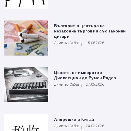
България в центъра на
незаконна търговия със законни
цигари
Димитър Събев
15.06.2026
Цените: от император
Диоклециан до Румен Радев
Димитър Събев
27.05.2026
Андрешко в Китай
Димитър Събев
24.02.2026