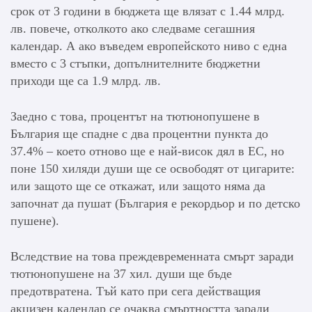
срок от 3 години в бюджета ще влязат с 1.44 млрд.
лв. повече, отколкото ако следваме сегашния
календар. А ако въведем европейското ниво с една
вместо с 3 стъпки, допълнителните бюджетни
приходи ще са 1.9 млрд. лв.
Заедно с това, процентът на тютюнопушене в
България ще спадне с два процентни пункта до
37.4% – което отново ще е най-висок дял в ЕС, но
поне 150 хиляди души ще се освободят от цигарите:
или защото ще се откажат, или защото няма да
започнат да пушат (България е рекордьор и по детско
пушене).
Вследствие на това преждевременната смърт заради
тютюнопушене на 37 хил. души ще бъде
предотвратена. Тъй като при сега действащия
акцизен календар се очаква смъртността заради