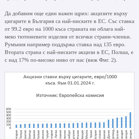
Да добавим още един важен щрих: акцизите върху
цигарите в България са най-ниските в ЕС. Със ставка
от 99.2 евро на 1000 къса страната ни облага най-
меко тютюневите изделия от всички страни-членки.
Румъния например поддържа ставка над 135 евро.
Втората страна с най-ниските акцизи в ЕС, Полша, е
с над 17% по-високо ниво от нас (виж Фиг. 2).