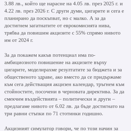
3.88 лв., който ще нарасне на 4.05 лв. през 2025 г. и
4.22 лв. през 2026 г. С други думи, цигарите и сега е
планирано да поскъпват, но с малко. А за да
достигнем загатнатите от еврокомисията нива,
трябва да повишим акцизите с 55% спрямо нивото
им от 2024 г.
За да покажем какъв потенциал има по-
амбициозното повишение на акцизите върху
цигарите, моделирахме резултатите за бюджета и за
общественото здраве, ако вместо да се придържаме
към сега действащия акцизен календар, тръгнем към
стойностите, посочени в черновата директива. За да
смекчим въздействията – политически и други –
предлагаме нивото от 6.02 лв. да бъде достигнато на
три равни стъпки по 71 стотинки годишно.
Акцизният симулатор говори, че по този начин за