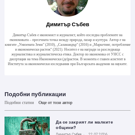
Димитър Събев
Димитър Събев е икономист и журналист, който изследва проблемите на
економиката – пресечната точка между природа, пазар и култура. Автор е на
книгите „Унизената Земя“ (2010), „Саламандър“ (2016) и „Маркетинг, потребление
и икономически растеж“ (2021). Носител е на награди за разследваща
журналистика и журналистическа етика. Доктор по икономика от УНСС с
дисертация на тема Икономически (де)растеж. В момента е главен асистент в
Института за икономически изследвания при Българската академия на науките.
Подобни публикации
Подобни статии
Още от този автор
Да се закрият ли малките
общини?
Димитър Събев
22.07.2026