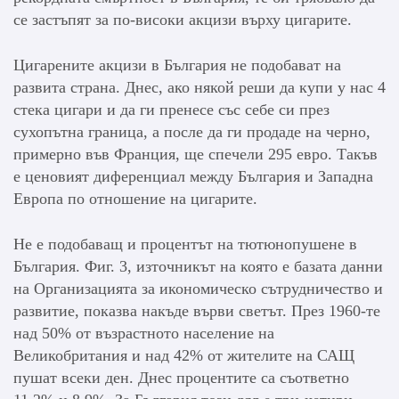
се застъпят за по-високи акцизи върху цигарите.
Цигарените акцизи в България не подобават на
развита страна. Днес, ако някой реши да купи у нас 4
стека цигари и да ги пренесе със себе си през
сухопътна граница, а после да ги продаде на черно,
примерно във Франция, ще спечели 295 евро. Такъв
е ценовият диференциал между България и Западна
Европа по отношение на цигарите.
Не е подобаващ и процентът на тютюнопушене в
България. Фиг. 3, източникът на която е базата данни
на Организацията за икономическо сътрудничество и
развитие, показва накъде върви светът. През 1960-те
над 50% от възрастното население на
Великобритания и над 42% от жителите на САЩ
пушат всеки ден. Днес процентите са съответно