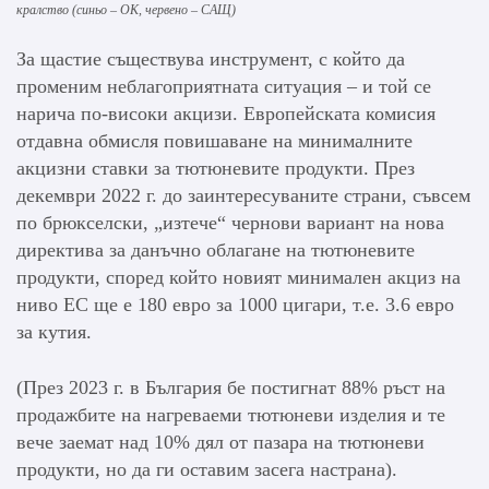
кралство (синьо – ОК, червено – САЩ)
За щастие съществува инструмент, с който да
променим неблагоприятната ситуация – и той се
нарича по-високи акцизи. Европейската комисия
отдавна обмисля повишаване на минималните
акцизни ставки за тютюневите продукти. През
декември 2022 г. до заинтересуваните страни, съвсем
по брюкселски, „изтече“ чернови вариант на нова
директива за данъчно облагане на тютюневите
продукти, според който новият минимален акциз на
ниво ЕС ще е 180 евро за 1000 цигари, т.е. 3.6 евро
за кутия.
(През 2023 г. в България бе постигнат 88% ръст на
продажбите на нагреваеми тютюневи изделия и те
вече заемат над 10% дял от пазара на тютюневи
продукти, но да ги оставим засега настрана).