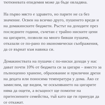
тютюневата епидемия може да бъде овладяна.
На първо място е здравето, но парите не са без
значение. Освен на всичко друго, пушенето вреди и
на домакинските бюджети. Ръстът на доходите през
последните години, съчетан с трайно ниските цени
на цигарите, позволи на много бивши пушачи,
отказали се по-рано по икономически съображения,
да се върнат към навика си.
Домакинствата на пушачи с по-ниски доходи у нас
дават почти 10% от бюджета си за цигари – вместо за
пълноценно хранене, образование и прилични дрехи
на децата или поносима температура у дома. Ако се
замислим, ще видим, че оскъпяването на цигарите
няма да ощети, а всъщност ще помогне на
притеснените семейства, тъй като ще ги принуди да
се откажат.