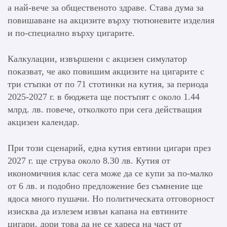
а най-вече за общественото здраве. Става дума за
повишаване на акцизите върху тютюневите изделия
и по-специално върху цигарите.
Калкулации, извършени с акцизен симулатор
показват, че ако повишим акцизите на цигарите с
три стъпки от по 71 стотинки на кутия, за периода
2025-2027 г. в бюджета ще постъпят с около 1.44
млрд. лв. повече, отколкото при сега действащия
акцизен календар.
При този сценарий, една кутия евтини цигари през
2027 г. ще струва около 8.30 лв. Кутия от
икономичния клас сега може да се купи за по-малко
от 6 лв. и подобно предложение без съмнение ще
ядоса много пушачи. Но политическата отговорност
изисква да излезем извън капана на евтините
цигари, дори това да не се хареса на част от