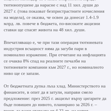
тютюнопушене да нарасне с над 11 хил. души до
2027 г. (това показват безпристрастните изчисления
на модела), се оказва, че освен да донесат 1.4-1.9
млрд. лв. повече в бюджета, по-високите акцизни
ставки ще спасят живота на 48 хил. души.
Впечатляващо е, че при тази операция тютюневата
индустрия всъщност няма да загуби пари в
номинално изражение. При отчитане на инфлацията
се очаква 8% спад на реалните печалби на
тютюневите компании към 2027 г., но номиналното
ниво ще се запази.
От бюджетната дупка лъха хлад. Министерството на
финансите, в опит да я затули, направи смело
предложение: през 2025 г. акцизът върху цигарите да
бъде повишен до нивото, планирано за 2026 г. –
тоест, да важи ставката от 4.22 лв. на кутия.