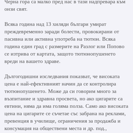
Черна гора са малко пред нас в тази надпревара към
онзи свят.
Всяка година над 13 хиляди българи умират
преждевременно заради болести, провокирани от
пасивна или активна употреба на тютюн. Всяка
година един град с размерите на Разлог или Попово
се изтрива от картата, защото тютюнопушенето
вреди на вашето здраве.
Дългогодишни изследвания показват, че високата
цена е най-ефективният начин да се контролира
тютюнопушенето. Може да си говорим много за
възпитание и здравна просвета, но ако цигарите са
евтини, няма да има голяма полза. Само ако високата
цена на цигарите се съчетае със забрана на реклами,
превенция в училище, ограничения за продажба и
консумация на обществени места и др. под.,