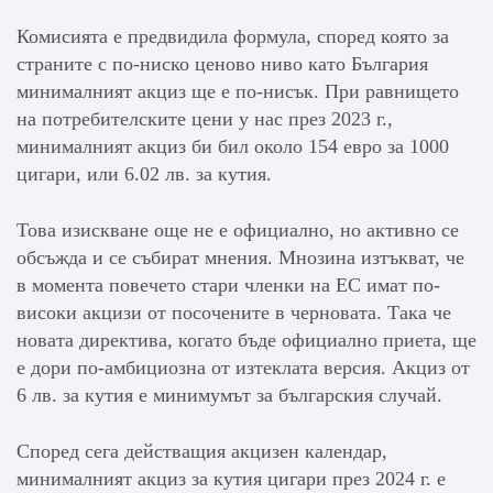
Комисията е предвидила формула, според която за
страните с по-ниско ценово ниво като България
минималният акциз ще е по-нисък. При равнището
на потребителските цени у нас през 2023 г.,
минималният акциз би бил около 154 евро за 1000
цигари, или 6.02 лв. за кутия.
Това изискване още не е официално, но активно се
обсъжда и се събират мнения. Мнозина изтъкват, че
в момента повечето стари членки на ЕС имат по-
високи акцизи от посочените в черновата. Така че
новата директива, когато бъде официално приета, ще
е дори по-амбициозна от изтеклата версия. Акциз от
6 лв. за кутия е минимумът за българския случай.
Според сега действащия акцизен календар,
минималният акциз за кутия цигари през 2024 г. е