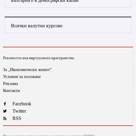
България е в демографски капан
Всички валутни курсове
Реалността във виртуалното пространство.
За „Икономически живот“
Условия за ползване
Реклама
Контакти
Facebook
Twitter
RSS