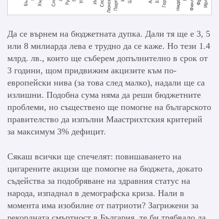
Да се върнем на бюджетната дупка. Дали тя ще е 3, 5
или 8 милиарда лева е трудно да се каже. Но тези 1.4
млрд. лв., които ще съберем допълнително в срок от
3 години, щом придвижим акцизите към по-
европейски нива (за това след малко), надали ще са
излишни. Подобна сума няма да реши бюджетните
проблеми, но съществено ще помогне на българското
правителство да изпълни Маастрихтския критерий
за максимум 3% дефицит.
Сякаш всички ще спечелят: повишаването на
цигарените акцизи ще помогне на бюджета, докато
съдейства за подобряване на здравния статус на
народа, изпаднал в демографска криза. Нали в
момента има изобилие от патриоти? Загрижени за
рекордната смъртност в България, те би трябвало да