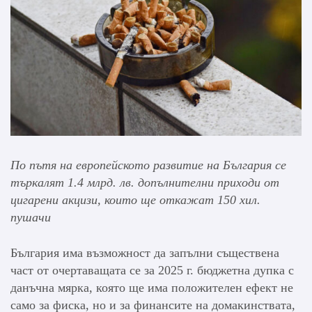
По пътя на европейското развитие на България се
търкалят 1.4 млрд. лв. допълнителни приходи от
цигарени акцизи, които ще откажат 150 хил.
пушачи
България има възможност да запълни съществена
част от очертаващата се за 2025 г. бюджетна дупка с
данъчна мярка, която ще има положителен ефект не
само за фиска, но и за финансите на домакинствата,