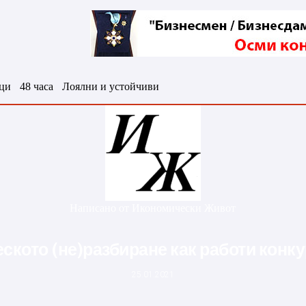
ци
48 часа
Лоялни и устойчиви
Написано от
Икономически Живот
ското (не)разбиране как работи конк
25.01.2021