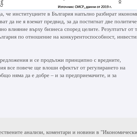
а, че институциите в България напълно разбират иконом
ат да не я вземат предвид, за да постигнат две политич
но влияние върху бизнеса според целите. Резултатът от 
България по отношение на конкурентоспособност, инвест
 предложения и се продължи принципно с вредните,
ия все повече ще влоши ефектът от регулирането на
общо няма да е добре – и за предприемачите, и за
ествените анализи, коментари и новини в "Икономическ