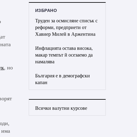
ИЗБРАНО
Труден за осмисляне списък с
о
реформи, предприети от
Хавиер Милей в Аржентина
дат
ената
Инфлацията остава висока,
макар темпът й осезаемо да
намалява
ук
, но
България е в демографски
капан
ворят
Всички валутни курсове
оди,
 има