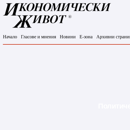
Начало
Гласове и мнения
Новини
Е-зона
Архивни страни
Политиче