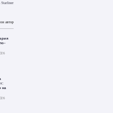
Starliner
ози автор
ария
по-
2026
а
т:
о на
2026