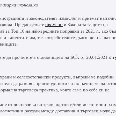
пазарна икономика
нистрацията и законодателят измислят и приемат напълн
равила. Предложените
промени
в Закона за защита на
т за Топ 10 на най-вредните поправки за 2021 г., ако бъ
е и клиентите им, т.е. потребителите дълго ще плащат ц
овниците.
е да прочетете в становището на БСК от 20.01.2021 г.
т
 храни и селскостопански продукти, въпреки че подобни
тели да развият производството си по начин, че да отго
нормална търговска практика, която сама по себе си не
ане от доставчика на транспортни и/или логистични разх
 логистични разходи между доставчик и търговец може да