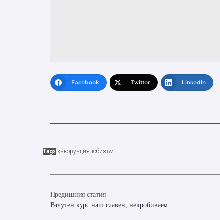
Facebook
Twitter
LinkedIn
Tags
кнкорунция
лобизъм
Предишния статия
Валутен курс наш славен, непробиваем