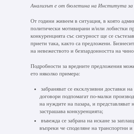
Анализът е от бюлетина на Института за 
От години живеем в ситуация, в която адми
политически мотивирани и/или лобистки п
конкуренцията със сигурност ще се състезава
приети така, както са предложени. Бизнесит
на невежеството и безпардонността на чин
Подробности за вредните предложения может
ето няколко примера:
забраняват се ексклузивни доставки на
договори подпомагат по-малки производи
на нуждите на пазара, и представляват 
застрашава конкуренцията;
въвежда се забрана на искане за заплащ
въпреки че споделяне на транспортни и