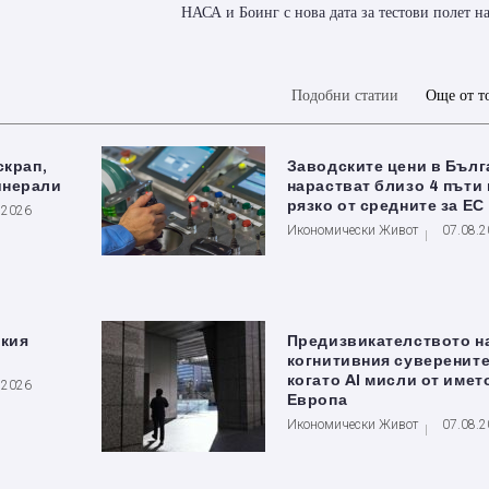
НАСА и Боинг с нова дата за тестови полет на 
Подобни статии
Още от т
скрап,
Заводските цени в Бълг
инерали
нарастват близо 4 пъти 
рязко от средните за ЕС
.2026
Икономически Живот
07.08.
ския
Предизвикателството н
когнитивния суверените
когато AI мисли от имет
.2026
Европа
Икономически Живот
07.08.