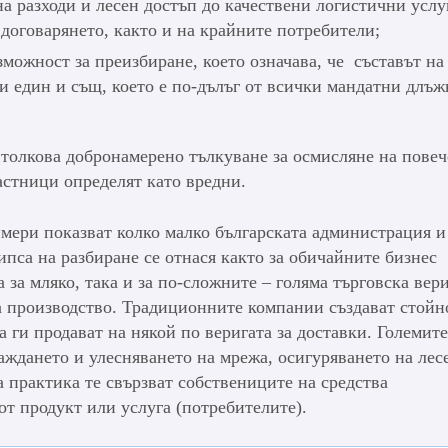
а разходи и лесен достъп до качествени логистични услу
 договарянето, както и на крайните потребители;
можност за преизбиране, което означава, че съставът на
ни един и същ, което е по-дълъг от всички мандатни длъ
толкова добронамерено тълкуване за осмисляне на повеч
астници определят като вредни.
мери показват колко малко българската администрация и
ипса на разбиране се отнася както за обичайните бизнес
за мляко, така и за по-сложните – голяма търговска вер
а производство. Традиционните компании създават стойн
а ги продават на някой по веригата за доставки. Големите
аждането и улесняването на мрежа, осигуряването на лес
а практика те свързват собствениците на средства
 от продукт или услуга (потребителите).