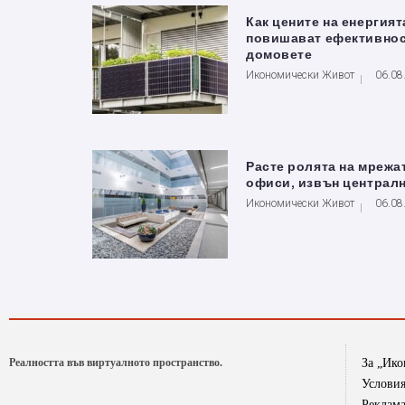
Как цените на енергият
повишават ефективнос
домовете
Икономически Живот
06.08
Расте ролята на мрежа
офиси, извън централ
Икономически Живот
06.08
Реалността във виртуалното пространство.
За „Ик
Условия
Реклам