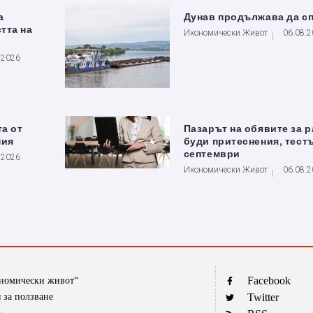
а
Дунав продължава да с
тта на
Икономически Живот
06.08.
.2026
та от
Пазарът на обявите за 
ния
буди притеснения, тестъ
септември
.2026
Икономически Живот
06.08.
Facebook
ономически живот“
 за ползване
Twitter
а