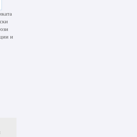
иката
ески
този
иции и
и