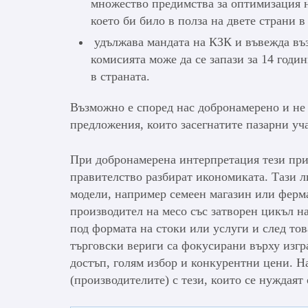
множество предимства за оптимизация н
което би било в полза на двете страни в
удължава мандата на КЗК и въвежда въз
комисията може да се запази за 14 годи
в страната.
Възможно е според нас добронамерено и не 
предложения, които засегнатите пазарни уч
При добронамерена интерпретация тези при
правителство разбират икономиката. Тази л
модели, например семеен магазин или ферма 
производител на месо със затворен цикъл н
под формата на стоки или услуги и след тов
търговски вериги са фокусирани върху изгр
достъп, голям избор и конкурентни цени. Н
(производителите) с тези, които се нуждаят