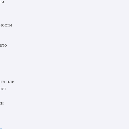
ги,
жности
ето
ига или
ост
ен