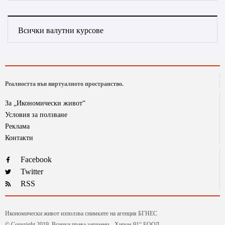
Всички валутни курсове
Реалността във виртуалното пространство.
За „Икономически живот“
Условия за ползване
Реклама
Контакти
Facebook
Twitter
RSS
Икономически живот използва снимките на агенция БГНЕС
© Copyright 2019. Всички права запазени. „Хирон-91“ ЕООД