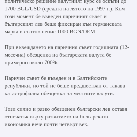
политическо решение валутният курс се оскъпи до
1700 BGL/USD (средата на лятото на 1997 г.). Към
този момент бе въведен паричният съвет и
българският лев беше фиксиран към германската
марка в съотношение 1000 BGN/DEM.
При въвеждането на паричния съвет годишната (12-
месечна) обезценка на българската валута бе
примерно около 700%.
Паричен съвет бе въведен и в Балтийските
републики, но той не беше предшестван от такава
катастрофална обезценка на местните валути.
Този силно и рязко обезценен български лев оставя
отпечатък върху развитието на българската
икономика вече почти четвърт век.