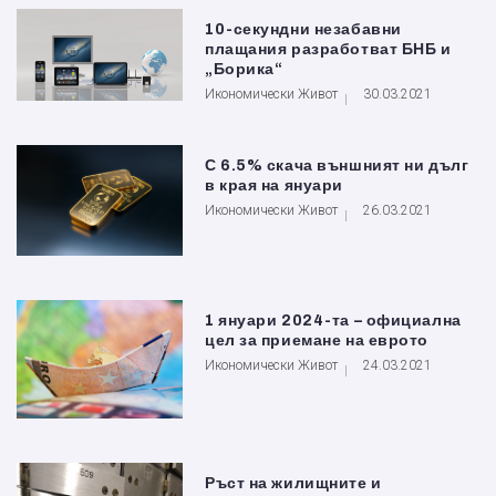
10-секундни незабавни
плащания разработват БНБ и
„Борика“
Икономически Живот
30.03.2021
С 6.5% скача външният ни дълг
в края на януари
Икономически Живот
26.03.2021
1 януари 2024-та – официална
цел за приемане на еврото
Икономически Живот
24.03.2021
Ръст на жилищните и