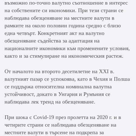
възможно по-точно валутно съотношение в интерес
на собствените си икономики. При тези страни се
наблюдава обезценяване на местните валути в
рамките на около половин година средно с близо
една четвърт. Конкретният акт на валутно
обезценяване съдейства за адаптация на
националните икономики към променените условия,
както и за стимулиране на икономическия растеж.
От началото на второто десетилетие на XXI в.
валутният пазар се успокоява, като в Чехия и Полша
се поддържа относителна номинална валутна
устойчивост, докато в Унгария и Румъния се
наблюдава лек тренд на обезценяване.
При шока с Covid-19 през пролетта на 2020 г. и в
четирите страни се наблюдава обезценяване на
местните валути в търсене на подкрепа за