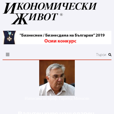
Написано от
проф. Гарабед Минасян
Валутен курс наш славен,