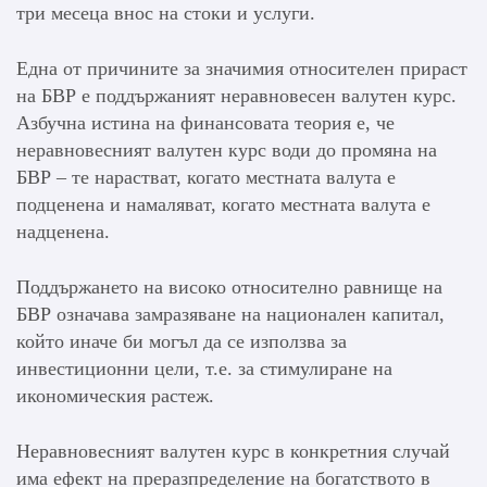
три месеца внос на стоки и услуги.
Една от причините за значимия относителен прираст
на БВР е поддържаният неравновесен валутен курс.
Азбучна истина на финансовата теория е, че
неравновесният валутен курс води до промяна на
БВР – те нарастват, когато местната валута е
подценена и намаляват, когато местната валута е
надценена.
Поддържането на високо относително равнище на
БВР означава замразяване на национален капитал,
който иначе би могъл да се използва за
инвестиционни цели, т.е. за стимулиране на
икономическия растеж.
Неравновесният валутен курс в конкретния случай
има ефект на преразпределение на богатството в