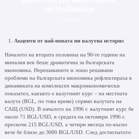
непробиваем
25.01.2021
Акценти от най-новата ни валутна истори
я
Началото на втората половина на 90-те години на
миналия век беше драматична за българската
икономика. Нерешаваните и лошо решавани
проблеми на българската икономика рефлектираха в
динамиката на комплексен макроикономически
показател, какъвто е валутният курс – на местната
валута (BGL, по това време) спрямо валутата на
САЩ (USD). В началото на 1996 г. валутният курс бе
около 71 BGL/USD, в средата на октомври 1996 г.
прескочи 215 BGL/USD, а четири месеца по-късно
вече бе близо до 3000 BGL/USD. След достигнатото