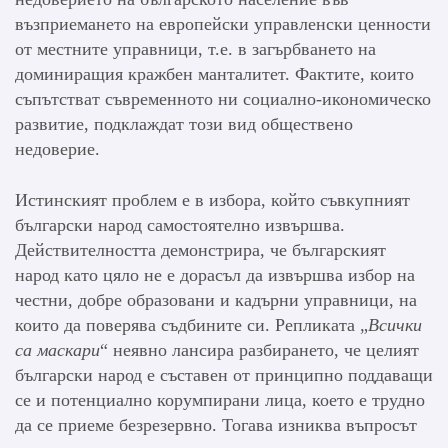
възприемането на европейски управленски ценности
от местните управници, т.е. в загърбването на
доминиращия кражбен манталитет. Фактите, които
съпътстват съвременното ни социално-икономическо
развитие, подклаждат този вид обществено
недоверие.
Истинският проблем е в избора, който съвкупният
български народ самостоятелно извършва.
Действителността демонстрира, че българският
народ като цяло не е дорасъл да извършва избор на
честни, добре образовани и кадърни управници, на
които да поверява съдбините си. Репликата „
Всички
са маскари
“ неявно лансира разбирането, че целият
български народ е съставен от принципно поддаващи
се и потенциално корумпирани лица, което е трудно
да се приеме безрезервно. Тогава изниква въпросът