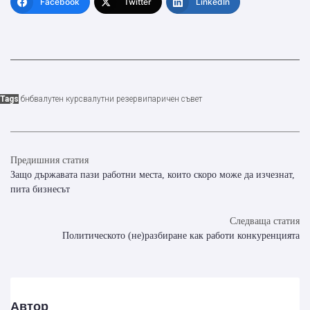
Facebook
Twitter
LinkedIn
Tags
бнб
валутен курс
валутни резерви
паричен съвет
Предишния статия
Защо държавата пази работни места, които скоро може да изчезнат,
пита бизнесът
Следваща статия
Политическото (не)разбиране как работи конкуренцията