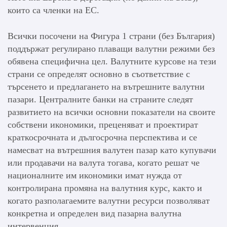
които са членки на ЕС.
Всички посочени на Фигура 1 страни (без България)
поддържат регулирано плаващи валутни режими без
обявена специфична цел. Валутните курсове на тези
страни се определят основно в съответствие с
търсенето и предлагането на вътрешните валутни
пазари. Централните банки на страните следят
развитието на всички основни показатели на своите
собствени икономики, преценяват и проектират
краткосрочната и дългосрочна перспектива и се
намесват на вътрешния валутен пазар като купувачи
или продавачи на валута тогава, когато решат че
националните им икономики имат нужда от
контролирана промяна на валутния курс, както и
когато разполагаемите валутни ресурси позволяват
конкретна и определен вид пазарна валутна
интервенция.