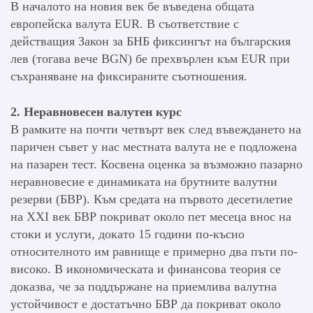
В началото на новия век бе въведена общата
европейска валута EUR. В съответствие с
действащия Закон за БНБ фиксингът на българския
лев (тогава вече BGN) бе прехвърлен към EUR при
съхраняване на фиксираните съотношения.
2. Неравновесен валутен курс
В рамките на почти четвърт век след въвеждането на
паричен съвет у нас местната валута не е подложена
на пазарен тест. Косвена оценка за възможно пазарно
неравновесие е динамиката на брутните валутни
резерви (БВР). Към средата на първото десетилетие
на ХХI век БВР покриват около пет месеца внос на
стоки и услуги, докато 15 години по-късно
относителното им равнище е примерно два пъти по-
високо. В икономическата и финансова теория се
доказва, че за поддържане на приемлива валутна
устойчивост е достатъчно БВР да покриват около