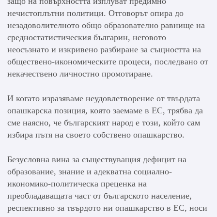
защо на повърхността изплуват предимно
нечистоплътни политици. Отговорът опира до
незадоволителното общо образователно равнище на
средностатистическия българин, неговото
неосъзнато и изкривено разбиране за същността на
обществено-икономическите процеси, последвано от
некачествено личностно промотиране.
И когато изразяваме неудовлетворение от твърдата
опашкарска позиция, която заемаме в ЕС, трябва да
сме наясно, че българският народ е този, който сам
избира пътя на своето собствено опашкарство.
Безусловна вина за съществуващия дефицит на
образование, знание и адекватна социално-
икономико-политическа преценка на
преобладаващата част от българското население,
респективно за твърдото ни опашкарство в ЕС, носи