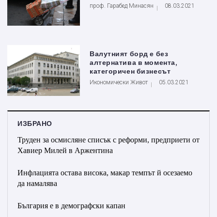
проф. Гарабед Минасян
08.03.2021
Валутният борд е без
алтернатива в момента,
категоричен бизнесът
Икономически Живот
05.03.2021
ИЗБРАНО
Труден за осмисляне списък с реформи, предприети от
Хавиер Милей в Аржентина
Инфлацията остава висока, макар темпът й осезаемо
да намалява
България е в демографски капан