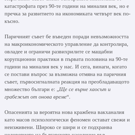
катастрофата през 90-те години на миналия век, но е
пречка за развитието на икономиката четвърт век по-
късно.
Паричният съвет бе въведен поради невъзможността
на макроикономическото управление да контролира,
овладее и ограничи развихрилите се мащабни
корупционни практики в първата половина на 90-те
години на миналия век у нас. И сега, винаги, когато
се постави въпрос за възможна отмяна на паричния
съвет, първосигналната реакция на преобладаващото
множество българи е: „
Ще се върне хаосът и
грабежът от онова време
“.
Опасенията за вероятна нова кражбена вакханалия
като масов психологически феномен остават свежи и
неизживени. Широко се шири и се подхранва
недоверието на българското население във