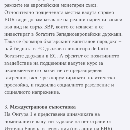
рамките на европейския монетарен съюз.
Относително подценената местна валута спрямо
EUR води до замразяване на реални парични запаси
във вид на свръх БВР, които се изнасят и се
инвестират в богатите Западноевропейски държави.
Така се формира българският капиталов парадокс –
най-бедната в ЕС държава финансира de facto
богатите държави в ЕС. А ефектът от позитивното
въздействие на подценения валутен курс за
икономическото развитие се преразпределя
вътрешно, вкл. чрез корумпираната политическа
прослойка, и подсилва социалното разслоение и
социалното напрежение.
3.
Междустранова съпоставка
На Фигура 1 е представена динамиката на
номиналните валутни курсове на пет страни от
Източна Европа в дерогация (по данни на БНБ),