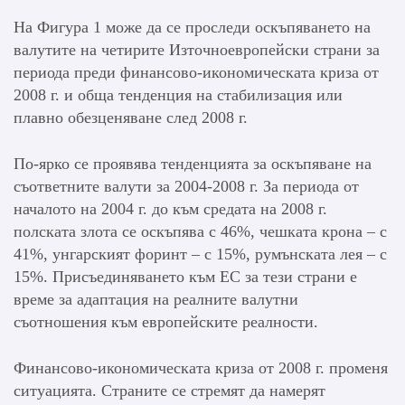
На Фигура 1 може да се проследи оскъпяването на
валутите на четирите Източноевропейски страни за
периода преди финансово-икономическата криза от
2008 г. и обща тенденция на стабилизация или
плавно обезценяване след 2008 г.
По-ярко се проявява тенденцията за оскъпяване на
съответните валути за 2004-2008 г. За периода от
началото на 2004 г. до към средата на 2008 г.
полската злота се оскъпява с 46%, чешката крона – с
41%, унгарският форинт – с 15%, румънската лея – с
15%. Присъединяването към ЕС за тези страни е
време за адаптация на реалните валутни
съотношения към европейските реалности.
Финансово-икономическата криза от 2008 г. променя
ситуацията. Страните се стремят да намерят