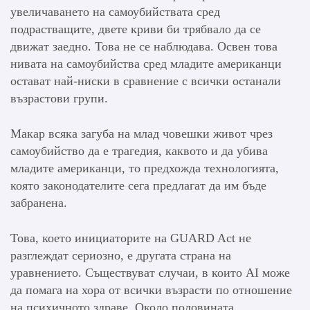
увеличаването на самоубийствата сред
подрастващите, двете криви би трябвало да се
движат заедно. Това не се наблюдава. Освен това
нивата на самоубийства сред младите американци
остават най-ниски в сравнение с всички останали
възрастови групи.
Макар всяка загуба на млад човешки живот чрез
самоубийство да е трагедия, каквото и да убива
младите американци, то предхожда технологията,
която законодателите сега предлагат да им бъде
забранена.
Това, което инициаторите на GUARD Act не
разглеждат сериозно, е другата страна на
уравнението. Съществуват случаи, в които AI може
да помага на хора от всички възрасти по отношение
на психичното здраве. Около половината