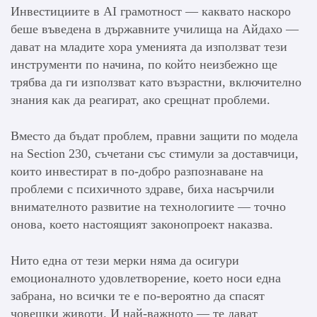
Инвестициите в AI грамотност — каквато наскоро
беше въведена в държавните училища на Айдахо —
дават на младите хора уменията да използват тези
инструменти по начина, по който неизбежно ще
трябва да ги използват като възрастни, включително
знания как да реагират, ако срещнат проблеми.
Вместо да бъдат проблем, правни защити по модела
на Section 230, съчетани със стимули за доставчици,
които инвестират в по-добро разпознаване на
проблеми с психичното здраве, биха насърчили
внимателното развитие на технологиите — точно
онова, което настоящият законопроект наказва.
Нито една от тези мерки няма да осигури
емоционалното удовлетворение, което носи една
забрана, но всички те е по-вероятно да спасят
човешки животи. И най-важното — те дават