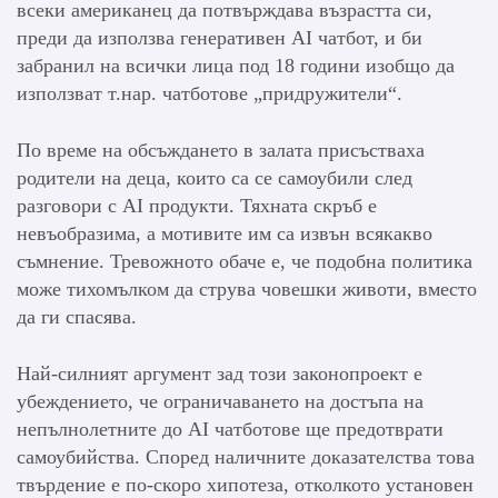
всеки американец да потвърждава възрастта си,
преди да използва генеративен AI чатбот, и би
забранил на всички лица под 18 години изобщо да
използват т.нар. чатботове „придружители“.
По време на обсъждането в залата присъстваха
родители на деца, които са се самоубили след
разговори с AI продукти. Тяхната скръб е
невъобразима, а мотивите им са извън всякакво
съмнение. Тревожното обаче е, че подобна политика
може тихомълком да струва човешки животи, вместо
да ги спасява.
Най-силният аргумент зад този законопроект е
убеждението, че ограничаването на достъпа на
непълнолетните до AI чатботове ще предотврати
самоубийства. Според наличните доказателства това
твърдение е по-скоро хипотеза, отколкото установен