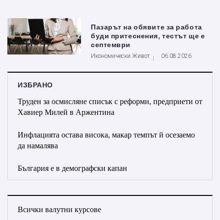
Пазарът на обявите за работа
буди притеснения, тестът ще е
септември
Икономически Живот
06.08.2026
ИЗБРАНО
Труден за осмисляне списък с реформи, предприети от
Хавиер Милей в Аржентина
Инфлацията остава висока, макар темпът й осезаемо
да намалява
България е в демографски капан
Всички валутни курсове