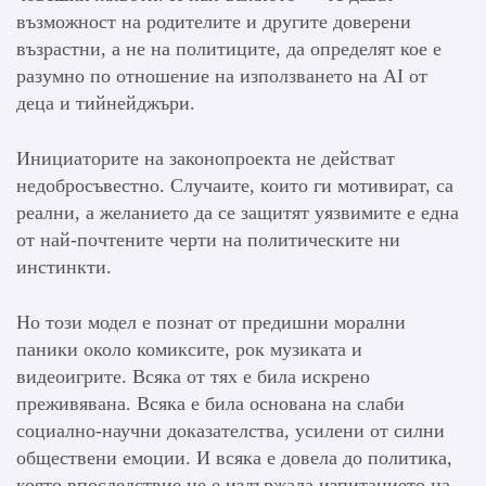
възможност на родителите и другите доверени
възрастни, а не на политиците, да определят кое е
разумно по отношение на използването на AI от
деца и тийнейджъри.
Инициаторите на законопроекта не действат
недобросъвестно. Случаите, които ги мотивират, са
реални, а желанието да се защитят уязвимите е една
от най-почтените черти на политическите ни
инстинкти.
Но този модел е познат от предишни морални
паники около комиксите, рок музиката и
видеоигрите. Всяка от тях е била искрено
преживявана. Всяка е била основана на слаби
социално-научни доказателства, усилени от силни
обществени емоции. И всяка е довела до политика,
която впоследствие не е издържала изпитанието на