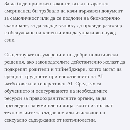
За да бъде приложен законът, всеки възрастен
американец би трябвало да качи държавен документ
за самоличност или да се подложи на биометрично
сканиране, за да зададе въпрос, да проведе разговор
с обслужване на клиенти или да упражнява чужд
език.
Съществуват по-умерени и по-добри политически
решения, ако законодателите действително желаят да
подкрепят родители и тийнейджъри, които могат да
срещнат трудности при използването на AI
чатботове или генеративен AI. Сред тях са
обучението и осигуряването на необходимите
ресурси за правоохранителните органи, за да
преследват злоумишлени лица, които използват
технологиите за създаване или изискване на
сексуално съдържание от непълнолетни.