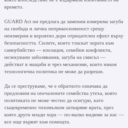
времето.
GUARD Act ни предлага да заменим измерима загуба
на свобода и лична неприкосновеност срещу
неизмерим и вероятно дори отрицателен ефект върху
безопасността. Силите, които тласкат хората към
самоубийство — изолация, семейни конфликти,
нелекувани заболявания, загуба на смисъл —
действат в мащаби и чрез механизми, които никоя
технологична политика не може да разреши.
Да се преструваме, че е обратното означава да
предложим на опечалените семейства утеха, която
политиката не може честно да осигури, като
същевременно тихомълком затваряме врата, през
която други млади хора — по-малко видими за нас —
все още вървят към помощта.