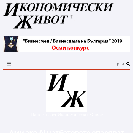
Написано от
Икономически Живот
Ами ако AI чатботовете спасяват