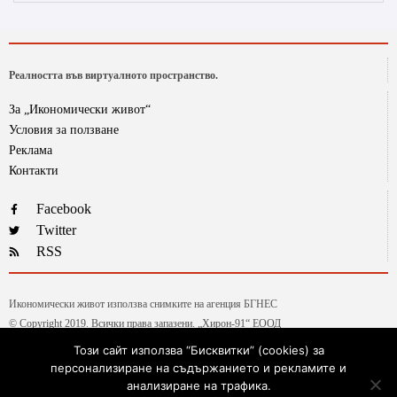
Реалността във виртуалното пространство.
За „Икономически живот“
Условия за ползване
Реклама
Контакти
Facebook
Twitter
RSS
Икономически живот използва снимките на агенция БГНЕС
© Copyright 2019. Всички права запазени. „Хирон-91“ ЕООД
Този сайт използва “Бисквитки” (cookies) за
персонализиране на съдържанието и рекламите и
Текстовете от рубриката „Гласове и мнения“ са авторски, на колумнистите на ИЖ.
анализиране на трафика.