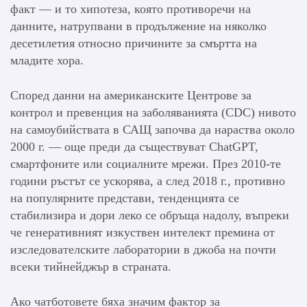
факт — и то хипотеза, която противоречи на
данните, натрупвани в продължение на няколко
десетилетия относно причините за смъртта на
младите хора.
Според данни на американските Центрове за
контрол и превенция на заболяванията (CDC) нивото
на самоубийствата в САЩ започва да нараства около
2000 г. — още преди да съществуват ChatGPT,
смартфоните или социалните мрежи. През 2010-те
години ръстът се ускорява, а след 2018 г., противно
на популярните представи, тенденцията се
стабилизира и дори леко се обръща надолу, въпреки
че генеративният изкуствен интелект премина от
изследователските лаборатории в джоба на почти
всеки тийнейджър в страната.
Ако чатботовете бяха значим фактор за