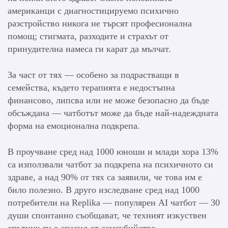
американци с диагностицируемо психично
разстройство никога не търсят професионална
помощ; стигмата, разходите и страхът от
принудителна намеса ги карат да мълчат.
За част от тях — особено за подрастващи в
семейства, където терапията е недостъпна
финансово, липсва или не може безопасно да бъде
обсъждана — чатботът може да бъде най-надеждната
форма на емоционална подкрепа.
В проучване сред над 1000 юноши и млади хора 13%
са използвали чатбот за подкрепа на психичното си
здраве, а над 90% от тях са заявили, че това им е
било полезно. В друго изследване сред над 1000
потребители на Replika — популярен AI чатбот — 30
души спонтанно съобщават, че техният изкуствен
спътник ги е спасил от самоубийство.