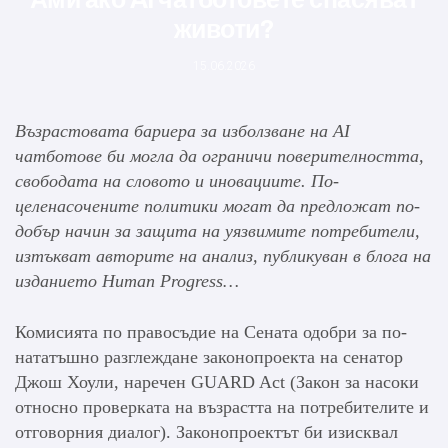
животи?
15.06.2026
Възрастовата бариера за изболзване на AI
чатботове би могла да ограничи поверителността,
свободата на словото и иновациите. По-
целенасочените политики могат да предложат по-
добър начин за защита на уязвимите потребители,
изтъкват авторите на анализ, публикуван в блога на
изданието Human Progress…
Комисията по правосъдие на Сената одобри за по-
нататъшно разглеждане законопроекта на сенатор
Джош Хоули, наречен GUARD Act (Закон за насоки
относно проверката на възрастта на потребителите и
отговорния диалог). Законопроектът би изисквал