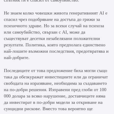
Не знаем колко човешки живота генеративният AI е
спасил чрез подобряване на достъпа до грижи за
психичното здраве. Но за всеки случай на психоза
или самоубийство, свързан с AI, може да
съществуват десетки незабелязани положителни
резултати. Политика, която предполага единствено
най-лошите възможни последствия, предотвратява и
най-добрите.
Последиците от това предложение биха могли също
така да обезкуражат инвестициите или да ограничат
свободата на изразяване, необходима за създаването
на по-добри решения. Изправени пред глоби от 100
000 долара за всяко нарушение, доставчиците няма
да инвестират в по-добри модели за откриване на
суицидни рискове. Вместо това вероятно ще