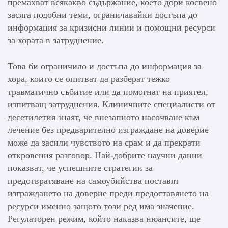
премахват всякакво съдържание, което дори косвено
засяга подобни теми, ограничавайки достъпа до
информация за кризисни линии и помощни ресурси
за хората в затруднение.
Това би ограничило и достъпа до информация за
хора, които се опитват да разберат тежко
травматично събитие или да помогнат на приятел,
изпитващ затруднения. Клиничните специалисти от
десетилетия знаят, че внезапното насочване към
лечение без предварително изграждане на доверие
може да засили чувството на срам и да прекрати
откровения разговор. Най-добрите научни данни
показват, че успешните стратегии за
предотвратяване на самоубийства поставят
изграждането на доверие преди предоставянето на
ресурси именно защото този ред има значение.
Регулаторен режим, който наказва нюансите, ще