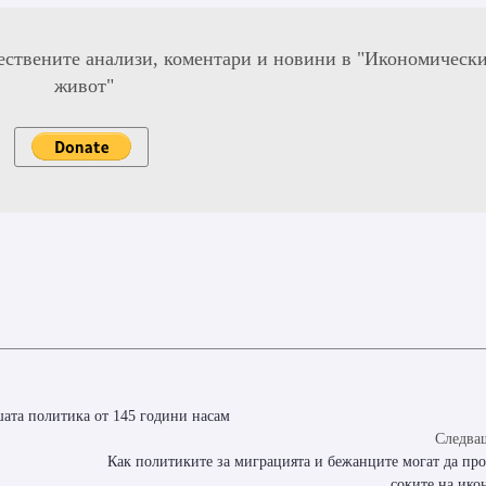
ествените анализи, коментари и новини в "Икономическ
живот"
шата политика от 145 години насам
Следващ
Как политиките за миграцията и бежанците могат да пр
соките на ико