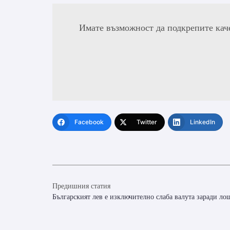
Имате възможност да подкрепите кач
Facebook
Twitter
LinkedIn
Предишния статия
Българският лев е изключително слаба валута заради ло