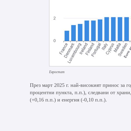
Евростат
През март 2025 г. най-високият принос за г
процентни пункта, п.п.), следвани от хран
(+0,16 п.п.) и енергия (-0,10 п.п.).