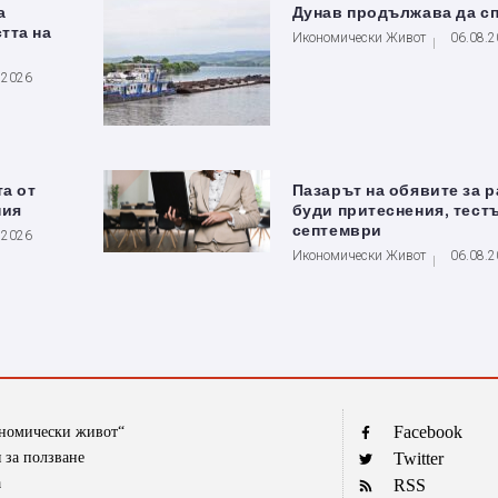
а
Дунав продължава да с
тта на
Икономически Живот
06.08.
.2026
та от
Пазарът на обявите за 
ния
буди притеснения, тестъ
септември
.2026
Икономически Живот
06.08.
Facebook
ономически живот“
 за ползване
Twitter
а
RSS