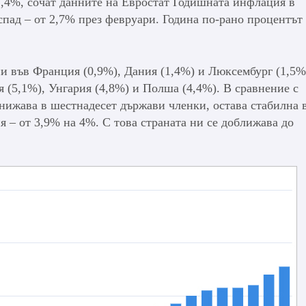
2,4%, сочат данните на Евростат Годишната инфлация в
пад – от 2,7% през февруари. Година по-рано процентът 
и във Франция (0,9%), Дания (1,4%) и Люксембург (1,5%
 (5,1%), Унгария (4,8%) и Полша (4,4%). В сравнение с
нижава в шестнадесет държави членки, остава стабилна 
ия – от 3,9% на 4%. С това страната ни се доближава до