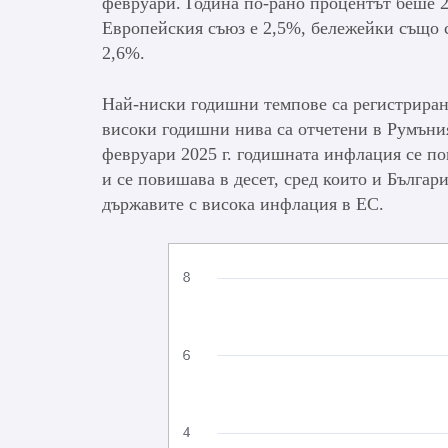
февруари. Година по-рано процентът беше 
Европейския съюз е 2,5%, бележейки също с
2,6%.
Най-ниски годишни темпове са регистриран
високи годишни нива са отчетени в Румъния
февруари 2025 г. годишната инфлация се по
и се повишава в десет, сред които и Българ
държавите с висока инфлация в ЕС.