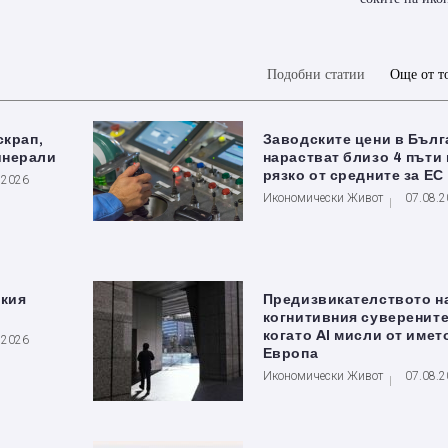
Подобни статии
Още от т
скрап,
Заводските цени в Бълг
инерали
нарастват близо 4 пъти 
рязко от средните за ЕС
.2026
Икономически Живот
07.08.
ския
Предизвикателството н
когнитивния суверените
когато AI мисли от имет
.2026
Европа
Икономически Живот
07.08.