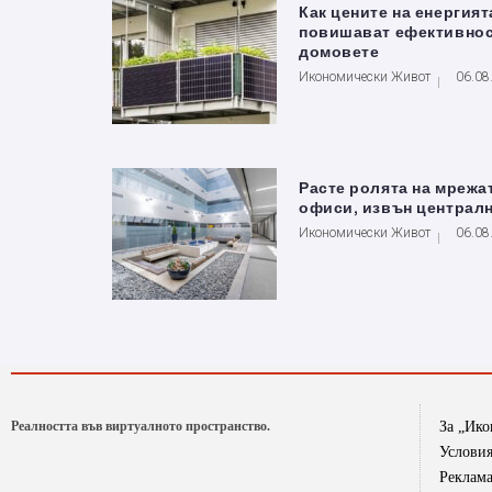
Как цените на енергият
повишават ефективнос
домовете
Икономически Живот
06.08
Расте ролята на мрежа
офиси, извън централ
Икономически Живот
06.08
Реалността във виртуалното пространство.
За „Ик
Условия
Реклам