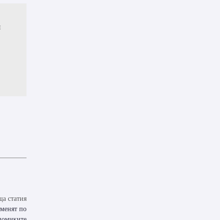
и
а статия
оменят по
номиките