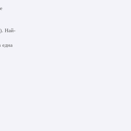
е
). Най-
в една