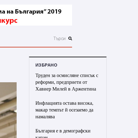
ИЗБРАНО
Труден за осмисляне списък с
реформи, предприети от
Хавиер Милей в Аржентина
Инфлацията остава висока,
макар темпът й осезаемо да
намалява
България е в демографски
капан