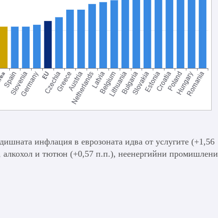
одишната инфлация в еврозоната идва от услугите (+1,56
и, алкохол и тютюн (+0,57 п.п.), неенергийни промишлени