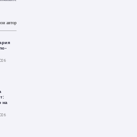
ози автор
ария
по-
2026
а
т:
о на
2026