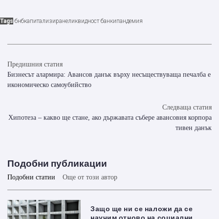
Tags
бнб
капитализиране
ликвидност банки
пандемия
Предишния статия
Бизнесът алармира: Авансов данък върху несъществуваща печалба е
икономическо самоубийство
Следваща статия
Хипотеза – какво ще стане, ако държавата събере авансовия корпора
тивен данък
Подобни публикации
Подобни статии
Още от този автор
Защо ще ни се наложи да се
научим отново на социални