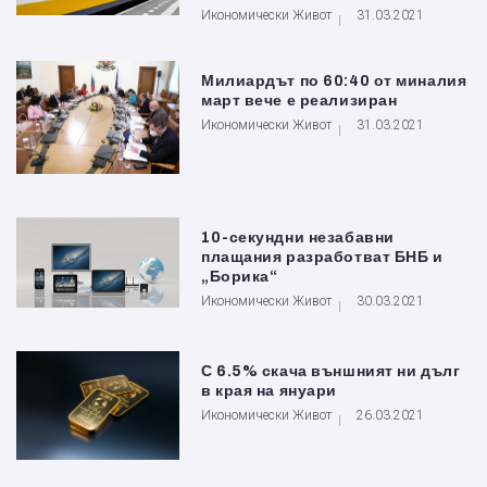
Икономически Живот
31.03.2021
Милиардът по 60:40 от миналия
март вече е реализиран
Икономически Живот
31.03.2021
10-секундни незабавни
плащания разработват БНБ и
„Борика“
Икономически Живот
30.03.2021
С 6.5% скача външният ни дълг
в края на януари
Икономически Живот
26.03.2021