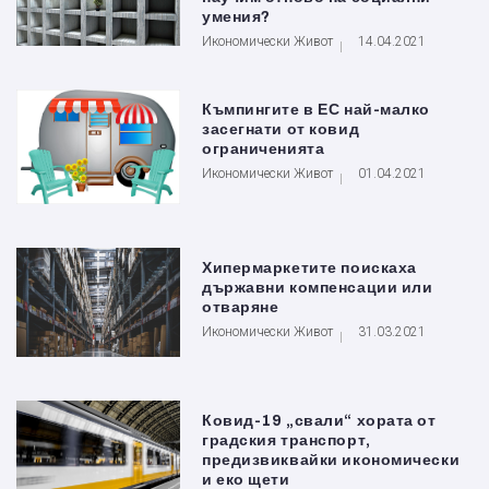
умения?
Икономически Живот
14.04.2021
Къмпингите в ЕС най-малко
засегнати от ковид
ограниченията
Икономически Живот
01.04.2021
Хипермаркетите поискаха
държавни компенсации или
отваряне
Икономически Живот
31.03.2021
Ковид-19 „свали“ хората от
градския транспорт,
предизвиквайки икономически
и еко щети