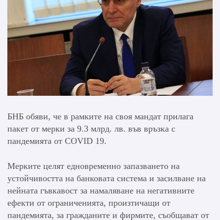
БНБ обяви, че в рамките на своя мандат прилага
пакет от мерки за 9.3 млрд. лв. във връзка с
пандемията от COVID 19.
Мерките целят едновременно запазването на
устойчивостта на банковата система и засилване на
нейната гъвкавост за намаляване на негативните
ефекти от ограниченията, произтичащи от
пандемията, за гражданите и фирмите, съобщават от