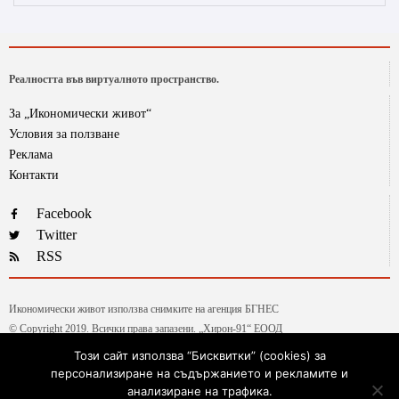
Реалността във виртуалното пространство.
За „Икономически живот“
Условия за ползване
Реклама
Контакти
Facebook
Twitter
RSS
Икономически живот използва снимките на агенция БГНЕС
© Copyright 2019. Всички права запазени. „Хирон-91“ ЕООД
Този сайт използва “Бисквитки” (cookies) за
персонализиране на съдържанието и рекламите и
Текстовете от рубриката „Гласове и мнения“ са авторски, на колумнистите на ИЖ.
анализиране на трафика.