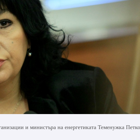
ганизации и министъра на енергетиката Теменужка Петко