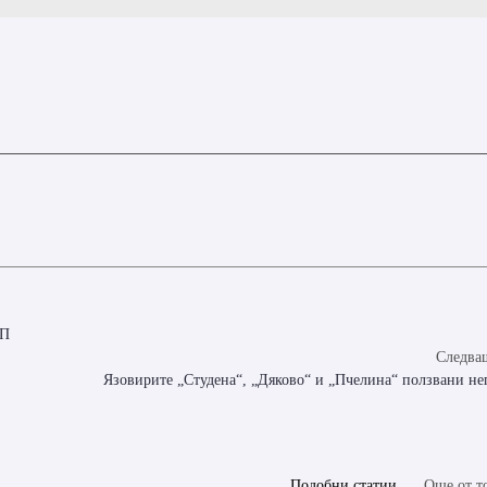
ЗП
Следващ
Язовирите „Студена“, „Дяково“ и „Пчелина“ ползвани н
Подобни статии
Още от т