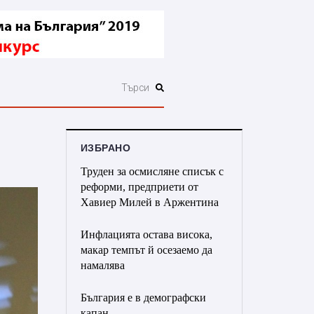
ИЗБРАНО
Труден за осмисляне списък с
реформи, предприети от
Хавиер Милей в Аржентина
Инфлацията остава висока,
макар темпът й осезаемо да
намалява
България е в демографски
капан