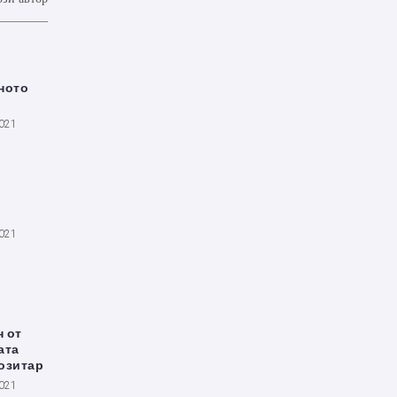
ното
2021
2021
 от
ата
озитар
2021