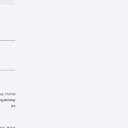
а статия
еправомер
но
ози автор