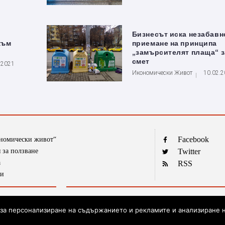
Бизнесът иска незабавн
към
приемане на принципа
„замърсителят плаща“ з
смет
.2021
Икономически Живот
10.02.
Facebook
ономически живот“
 за ползване
Twitter
а
RSS
ти
Текстовете от рубриката „Гласове и мнения“ са авторски, на 
s) за персонализиране на съдържанието и рекламите и анализиране н
експертиза и аргументирани позиции, независимо, че не винаги