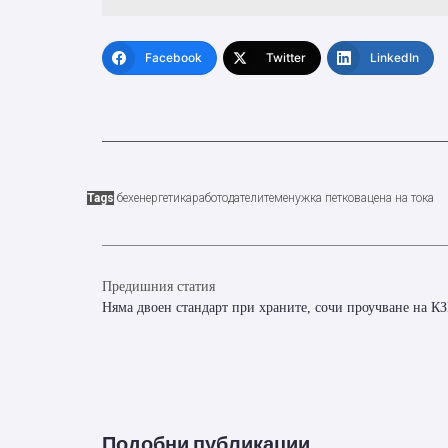
Facebook
Twitter
LinkedIn
Tags
бех
енергетика
работодатели
теменужка петкова
цена на тока
Предишния статия
Няма двоен стандарт при храните, сочи проучване на К
Подобни публикации