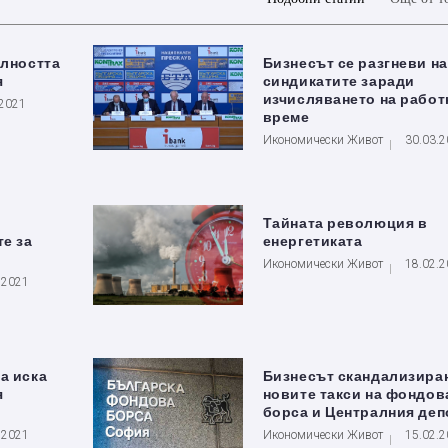
алността
Бизнесът се разгневи на
я
синдикатите заради
изчисляването на работ
.2021
време
Икономически Живот
30.03.
Тайната революция в
те за
енергетиката
Икономически Живот
18.02.
.2021
а иска
Бизнесът скандализиран
я
новите такси на фондов
борса и Централния деп
.2021
Икономически Живот
15.02.