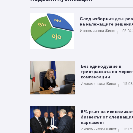
След изборния ден: ре
на належащите решени
Икономически Живот
02.04
Без единодушие в
тристранката по мерки
компенсации
Икономически Живот
15.03
6% ръст на икономикат
бизнесът от следващи
парламент
Икономически Живот
15.02