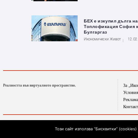
БЕХ е изкупил дълга на
Топлофикация София 
Булгаргаз
Икономически Живот
12.02
Реалността във виртуалното пространство.
За „Ик
Условия
Реклам
Контак
Икономически живот използва снимките на агенция БГНЕС
Този сайт използва “Бисквитки” (cookie
© Copyright 2019. Всички права запазени. „Хирон-91“ ЕООД