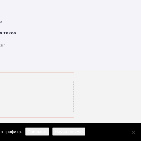
о
а такса
2021
колумнистите на ИЖ. Ние ценим високата им
а трафика.
Приемам
Научи повече
 споделяме част от тезите им.