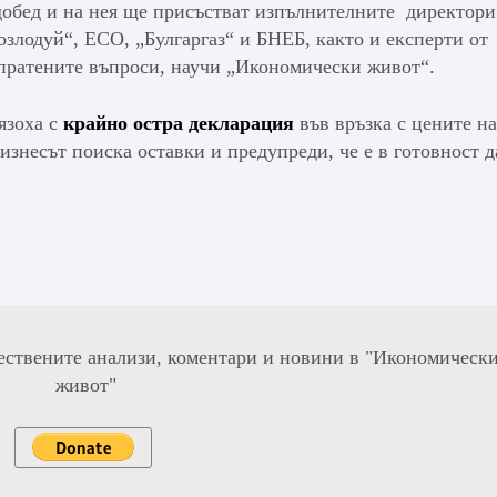
едобед и на нея ще присъстват изпълнителните директори
лодуй“, ЕСО, „Булгаргаз“ и БНЕБ, както и експерти от
пратените въпроси, научи „Икономически живот“.
язоха с
крайно остра декларация
във връзка с цените на
изнесът поиска оставки и предупреди, че е в готовност д
ествените анализи, коментари и новини в "Икономическ
живот"