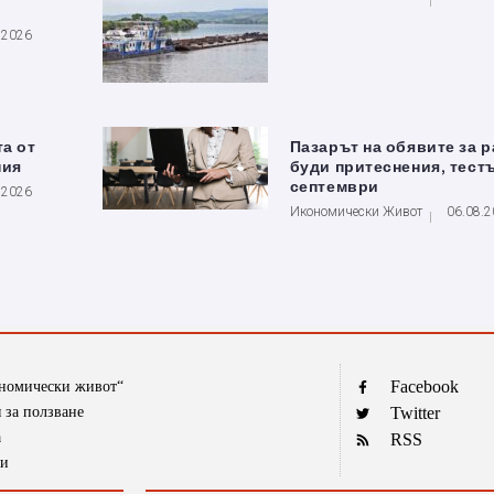
.2026
та от
Пазарът на обявите за 
ния
буди притеснения, тестъ
септември
.2026
Икономически Живот
06.08.
Facebook
ономически живот“
 за ползване
Twitter
а
RSS
ти