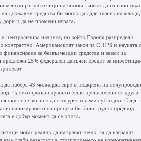
 местни разработчици на чипове, които да ги използват
 на държавни средства би могло да даде тласък на млади,
 дори и да не промени играта.
и и централизира начинът, по който Европа разпределя
о контрастно. Американският закон за CHIPS и науката 
о финансиране за безвъзмездни средства и заеми за
 предложи 25% федерален данъчен кредит за инвестици
принесат.
а да набере 43 милиарда евро в подкрепа на полупровод
 фонд. Част от финансирането беше пренасочено от други
членки се очакваше да осигурят големи субсидии. След т
ационализирането на процеса би било трудно предвид
ега е добър момент да се опита.
литици могат реално да направят нещо, за да изградят
л има слаби резултати в стимулирането на корпоративни