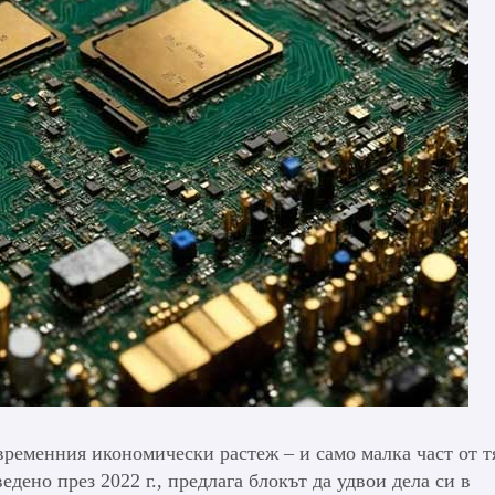
ременния икономически растеж – и само малка част от т
дено през 2022 г., предлага блокът да удвои дела си в