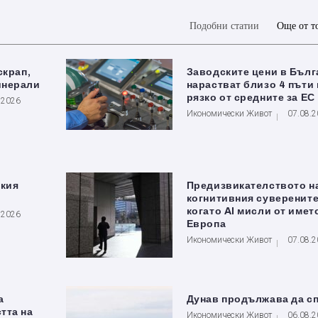
Подобни статии
Още от т
скрап,
Заводските цени в Бълг
инерали
нарастват близо 4 пъти 
рязко от средните за ЕС
.2026
Икономически Живот
07.08.
ския
Предизвикателството н
когнитивния суверените
когато AI мисли от имет
.2026
Европа
Икономически Живот
07.08.
а
Дунав продължава да с
тта на
Икономически Живот
06.08.