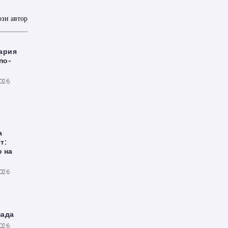
ози автор
ария
по-
2026
а
т:
о на
2026
пада
2026