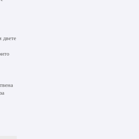
и двете
оито
ствена
за