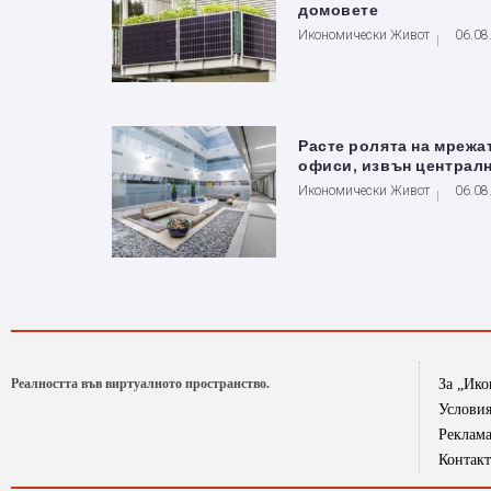
домовете
Икономически Живот
06.08
Расте ролята на мрежа
офиси, извън централ
Икономически Живот
06.08
Реалността във виртуалното пространство.
За „Ик
Условия
Реклам
Контак