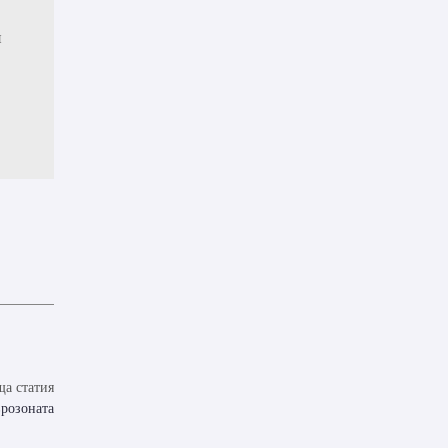
и
а статия
врозоната