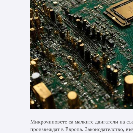
Микрочиповете са малките двигатели на съв
произвеждат в Европа. Законодателство, въве