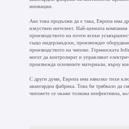
иновации.
Ако това продължи да е така, Европа има др
изкуствен интелект. Най-ценната компания
производството на почти всеки усъвършенств
също нидерландски, произвеждат оборудване
производството на чипове. Германската Inf
могат да контролират и управляват електрич
произвежда основните материали, върху кои
С други думи, Европа има няколко тихи клю
авангардна фабрика. Това би трябвало да см
чиповете се окаже толкова неефективна, ко