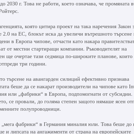
о 2030 г. Това не работи, което означава, че промяната 
Ройтерс.
генцията, която цитира проект на така наречения Закон 
е 2.0 на ЕС, блокът иска да увеличи вътрешното търсене 
дени в Европа чипове, отчасти като накара правителстват
ват от местни стартиращи компании. Ръководителят на
ен ще очертае тази седмица по-широките планове, които
отпреди три години.
то търсене на авангарден силиций ефективно признава
ата беше да се накарат производители на чипове като In
ия или „фабрики“ в Европа, подпомогнати от субсидии.
то, се провали, до голяма степен защото нямаше ясен от
еменните полупроводници.
е „мега фабрики“ в Германия миналия юли. Това беше до 
е и липсата на ангажименти от страна на европейските