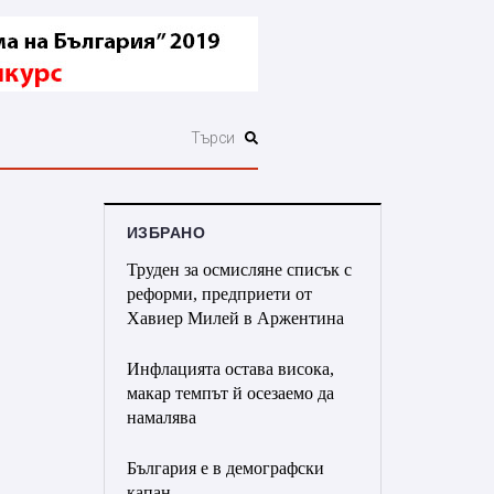
ИЗБРАНО
Труден за осмисляне списък с
реформи, предприети от
Хавиер Милей в Аржентина
Инфлацията остава висока,
макар темпът й осезаемо да
намалява
България е в демографски
капан