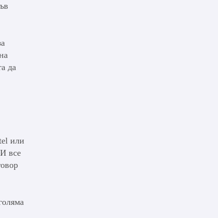
във
за
на
а да
tel или
 И все
говор
голяма