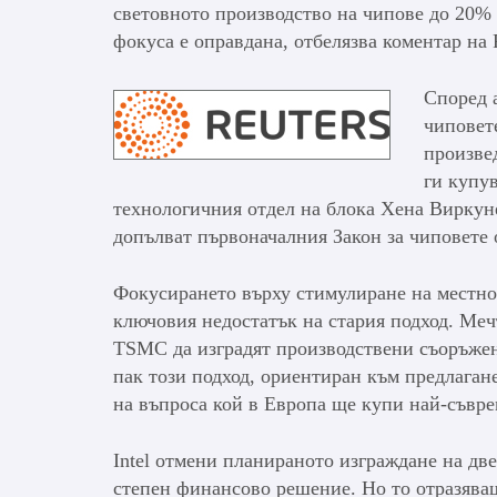
световното производство на чипове до 20% д
фокуса е оправдана, отбелязва коментар на 
Според а
чиповет
произве
ги купу
технологичния отдел на блока Хена Виркун
допълват първоначалния Закон за чиповете 
Фокусирането върху стимулиране на местно
ключовия недостатък на стария подход. Мечт
TSMC да изградят производствени съоръжен
пак този подход, ориентиран към предлагане
на въпроса кой в Европа ще купи най-съвр
Intel отмени планираното изграждане на дв
степен финансово решение. Но то отразяваш