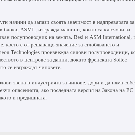
уги начини да запази своята значимост в надпреварата за
 в блока, ASML, изгражда машини, които са ключови за
ан полупроводник на земята. Besi и ASM International, 
, което е от решаващо значение за сглобяването и
ineon Technologies произвежда силови полупроводници, к
еството в центрове за данни, докато френската Soitec
то се изграждат чиповете.
чови звена в индустрията за чипове, дори и да няма соб
екчи опасенията, ако последната версия на Закона на ЕС 
лкото и предишната.