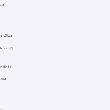
, а
от 2022
и. След
ниците,
ова
те