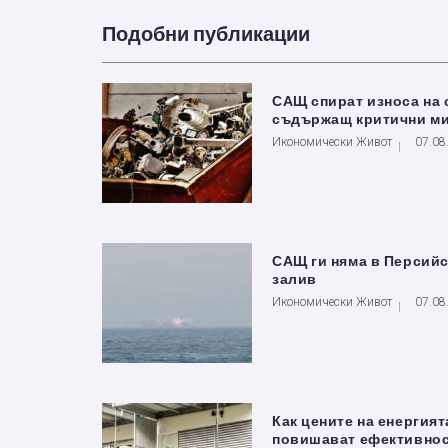
Подобни публикации
САЩ спират износа на 
съдържащ критични м
Икономически Живот
07.08
САЩ ги няма в Персий
залив
Икономически Живот
07.08
Как цените на енергият
повишават ефективнос