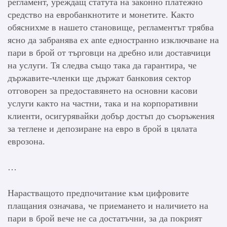
регламент, уреждащ статута на законно платежно
средство на евробанкнотите и монетите. Както
обяснихме в нашето становище, регламентът трябва
ясно да забранява ex ante едностранно изключване на
пари в брой от търговци на дребно или доставчици
на услуги. Тя следва също така да гарантира, че
държавите-членки ще държат банковия сектор
отговорен за предоставянето на основни касови
услуги както на частни, така и на корпоративни
клиенти, осигурявайки добър достъп до съоръжения
за теглене и депозиране на евро в брой в цялата
еврозона.
…
Нарастващото предпочитание към цифровите
плащания означава, че приемането и наличието на
пари в брой вече не са достатъчни, за да покрият