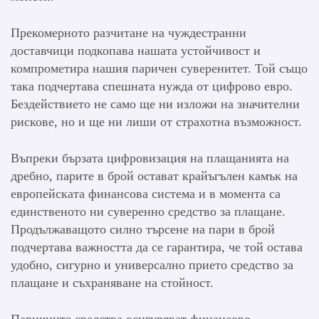
Прекомерното разчитане на чуждестранни
доставчици подкопава нашата устойчивост и
компрометира нашия паричен суверенитет. Той също
така подчертава спешната нужда от цифрово евро.
Бездействието не само ще ни изложи на значителни
рискове, но и ще ни лиши от страхотна възможност.
Въпреки бързата цифровизация на плащанията на
дребно, парите в брой остават крайъгълен камък на
европейската финансова система и в момента са
единственото ни суверенно средство за плащане.
Продължаващото силно търсене на пари в брой
подчертава важността да се гарантира, че той остава
удобно, сигурно и универсално прието средство за
плащане и съхраняване на стойност.
Паричните средства осигуряват финансово