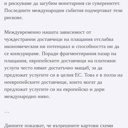
и рискуваме да загубим монетарния си суверенитет.
Последните международни събития подчертават тези
рискове.
Междувременно нашата зависимост от
чуждестранни доставчици на плащания отслабва
икономическия ни потенциал и способността ни да
се конкурираме. Поради фрагментирания пазар на
плащания, европейските доставчици на платежни
услуги често нямат достатъчно мащаб, за да
предложат услугите си в целия ЕС. Това е в полза на
неевропейските доставчици, които могат да
предложат услугите си на европейско и дори
международно ниво.
…
Данните показват, че вътрешните картови схеми