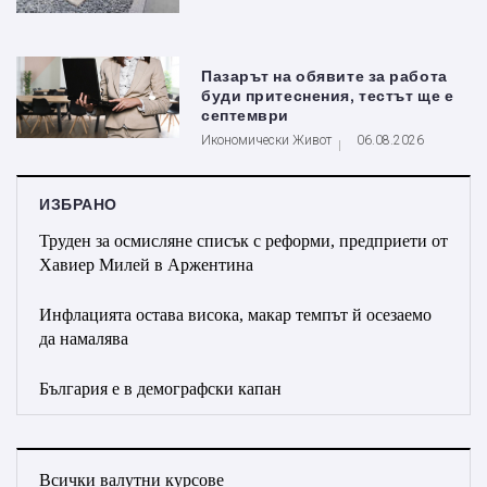
Пазарът на обявите за работа
буди притеснения, тестът ще е
септември
Икономически Живот
06.08.2026
ИЗБРАНО
Труден за осмисляне списък с реформи, предприети от
Хавиер Милей в Аржентина
Инфлацията остава висока, макар темпът й осезаемо
да намалява
България е в демографски капан
Всички валутни курсове