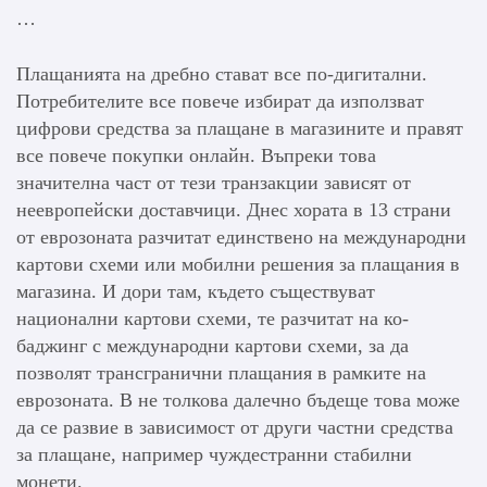
…
Плащанията на дребно стават все по-дигитални.
Потребителите все повече избират да използват
цифрови средства за плащане в магазините и правят
все повече покупки онлайн. Въпреки това
значителна част от тези транзакции зависят от
неевропейски доставчици. Днес хората в 13 страни
от еврозоната разчитат единствено на международни
картови схеми или мобилни решения за плащания в
магазина. И дори там, където съществуват
национални картови схеми, те разчитат на ко-
баджинг с международни картови схеми, за да
позволят трансгранични плащания в рамките на
еврозоната. В не толкова далечно бъдеще това може
да се развие в зависимост от други частни средства
за плащане, например чуждестранни стабилни
монети.