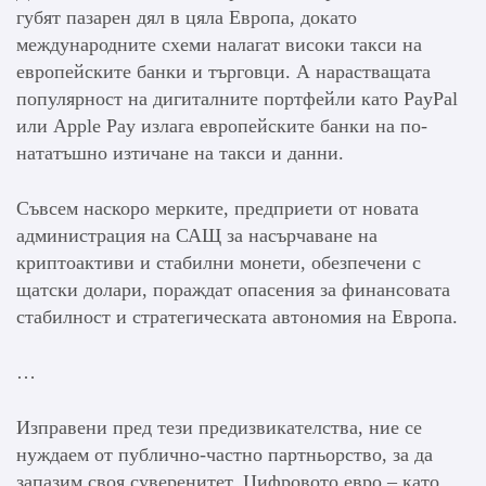
губят пазарен дял в цяла Европа, докато
международните схеми налагат високи такси на
европейските банки и търговци. А нарастващата
популярност на дигиталните портфейли като PayPal
или Apple Pay излага европейските банки на по-
нататъшно изтичане на такси и данни.
Съвсем наскоро мерките, предприети от новата
администрация на САЩ за насърчаване на
криптоактиви и стабилни монети, обезпечени с
щатски долари, пораждат опасения за финансовата
стабилност и стратегическата автономия на Европа.
…
Изправени пред тези предизвикателства, ние се
нуждаем от публично-частно партньорство, за да
запазим своя суверенитет. Цифровото евро – като