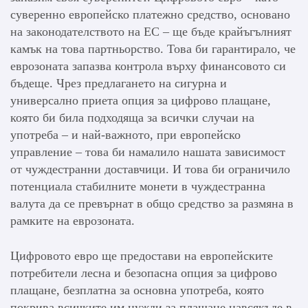
суверенно европейско платежно средство, основано
на законодателството на ЕС – ще бъде крайъгълният
камък на това партньорство. Това би гарантирало, че
еврозоната запазва контрола върху финансовото си
бъдеще. Чрез предлагането на сигурна и
универсално приета опция за цифрово плащане,
която би била подходяща за всички случаи на
употреба – и най-важното, при европейско
управление – това би намалило нашата зависимост
от чуждестранни доставчици. И това би ограничило
потенциала стабилните монети в чуждестранна
валута да се превърнат в общо средство за размяна в
рамките на еврозоната.
Цифровото евро ще предостави на европейските
потребители лесна и безопасна опция за цифрово
плащане, безплатна за основна употреба, която
покрива всичките им нужди за плащане навсякъде в