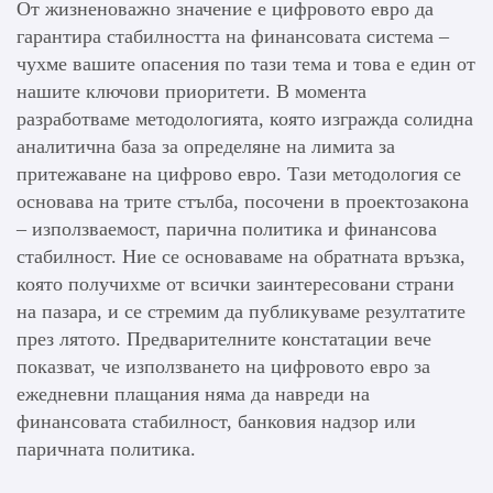
От жизненоважно значение е цифровото евро да
гарантира стабилността на финансовата система –
чухме вашите опасения по тази тема и това е един от
нашите ключови приоритети. В момента
разработваме методологията, която изгражда солидна
аналитична база за определяне на лимита за
притежаване на цифрово евро. Тази методология се
основава на трите стълба, посочени в проектозакона
– използваемост, парична политика и финансова
стабилност. Ние се основаваме на обратната връзка,
която получихме от всички заинтересовани страни
на пазара, и се стремим да публикуваме резултатите
през лятото. Предварителните констатации вече
показват, че използването на цифровото евро за
ежедневни плащания няма да навреди на
финансовата стабилност, банковия надзор или
паричната политика.