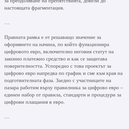
за преодоляване на препятствията, довели до
настоящата фрагментация.
…
Правната рамка е от решаващо значение за
оформянето на начина, по който функционира
цифровото евро, включително неговия статут на
законно платежно средство и как се защитава
поверителността. Успоредно с това проектът за
цифрово евро напредва по график и сме към края на
подготвителната фаза. Заедно с участниците на
пазара работим върху правилника за цифрово евро –
единен набор от правила, стандарти и процедури за
цифрови плащания в евро.
…