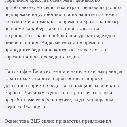
приобщаване, но също така играят решаваща роля за
поддържане на устойчивостта на нашите платежни
системи и икономики. По време на криза, например
по време на кибератаки или прекъсване на
захранването, парите в брой осигуряват надеждна
резервна опция. Видяхме това и по време на
природните бедствия, които засегнаха части от
еврозоната през последната година.
На този фон Евросистемата е напълно ангажирана да
гарантира, че парите в брой остават широко
достъпно и прието средство за плащане за всички в
Европа. Въведохме цялостна стратегия за пари и
преработваме евробанкнотите, за да ги направим
годни за бъдещето.
Освен това ЕЦБ силно приветства предложения