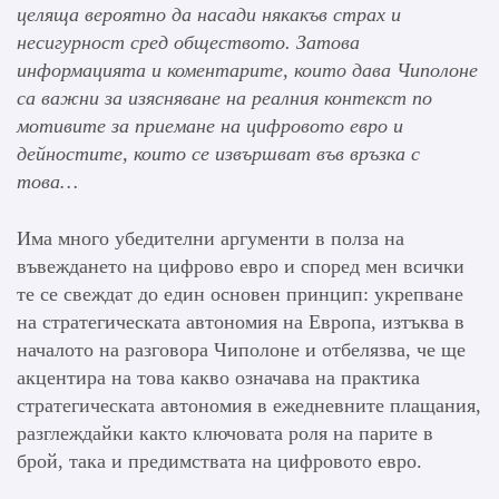
целяща вероятно да насади някакъв страх и
несигурност сред обществото. Затова
информацията и коментарите, които дава Чиполоне
са важни за изясняване на реалния контекст по
мотивите за приемане на цифровото евро и
дейностите, които се извършват във връзка с
това…
Има много убедителни аргументи в полза на
въвеждането на цифрово евро и според мен всички
те се свеждат до един основен принцип: укрепване
на стратегическата автономия на Европа, изтъква в
началото на разговора Чиполоне и отбелязва, че ще
акцентира на това какво означава на практика
стратегическата автономия в ежедневните плащания,
разглеждайки както ключовата роля на парите в
брой, така и предимствата на цифровото евро.