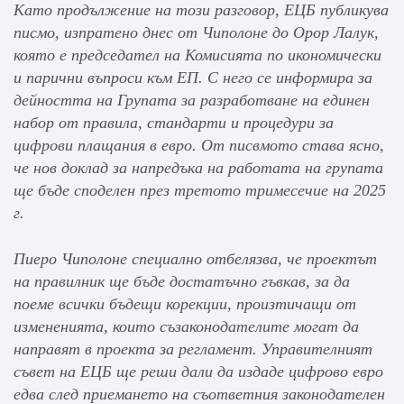
Като продължение на този разговор, ЕЦБ публикува
писмо, изпратено днес от Чиполоне до Орор Лалук,
която е председател на Комисията по икономически
и парични въпроси към ЕП. С него се информира за
дейността на
Групата за разработване на единен
набор от правила, стандарти и процедури за
цифрови плащания в евро
. От писвмото става ясно,
че
нов доклад за напредъка на работата на групата
ще бъде споделен през третото тримесечие на 2025
г.
Пиеро Чиполоне специално отбелязва, че
проектът
на правилник ще бъде достатъчно гъвкав, за да
поеме всички бъдещи корекции, произтичащи от
измененията, които съзаконодателите могат да
направят в проекта за регламент. Управителният
съвет на ЕЦБ ще реши дали да издаде цифрово евро
едва след приемането на съответния законодателен