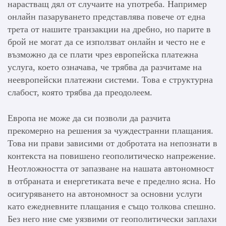
нарастващ дял от случаите на употреба. Например
онлайн пазаруването представлява повече от една
трета от нашите транзакции на дребно, но парите в
брой не могат да се използват онлайн и често не е
възможно да се плати чрез европейска платежна
услуга, което означава, че трябва да разчитаме на
неевропейски платежни системи. Това е структурна
слабост, която трябва да преодолеем.
Европа не може да си позволи да разчита
прекомерно на решения за чуждестранни плащания.
Това ни прави зависими от добротата на непознати в
контекста на повишено геополитическо напрежение.
Неотложността от запазване на нашата автономност
в отбраната и енергетиката вече е пределно ясна. Но
осигуряването на автономност за основни услуги
като ежедневните плащания е също толкова спешно.
Без него ние сме уязвими от геополитически заплахи