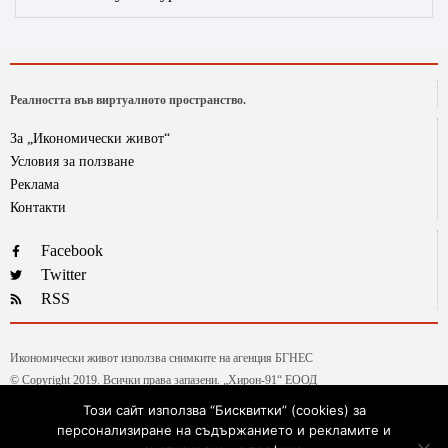
Реалността във виртуалното пространство.
За „Икономически живот“
Условия за ползване
Реклама
Контакти
Facebook
Twitter
RSS
Икономически живот използва снимките на агенция БГНЕС
© Copyright 2019. Всички права запазени. „Хирон-91“ ЕООД
Този сайт използва “Бисквитки” (cookies) за
персонализиране на съдържанието и рекламите и