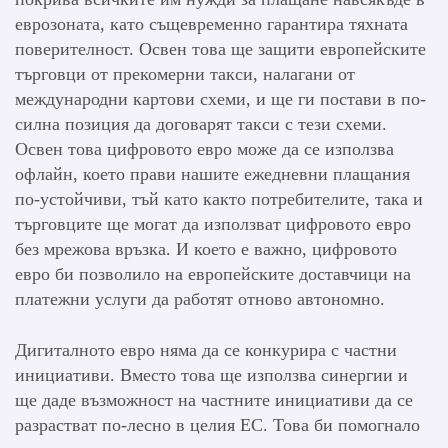
еврозоната, като същевременно гарантира тяхната
поверителност. Освен това ще защити европейските
търговци от прекомерни такси, налагани от
международни картови схеми, и ще ги постави в по-
силна позиция да договарят такси с тези схеми.
Освен това цифровото евро може да се използва
офлайн, което прави нашите ежедневни плащания
по-устойчиви, тъй като както потребителите, така и
търговците ще могат да използват цифровото евро
без мрежова връзка. И което е важно, цифровото
евро би позволило на европейските доставчици на
платежни услуги да работят отново автономно.
Дигиталното евро няма да се конкурира с частни
инициативи. Вместо това ще използва синергии и
ще даде възможност на частните инициативи да се
разрастват по-лесно в целия ЕС. Това би помогнало