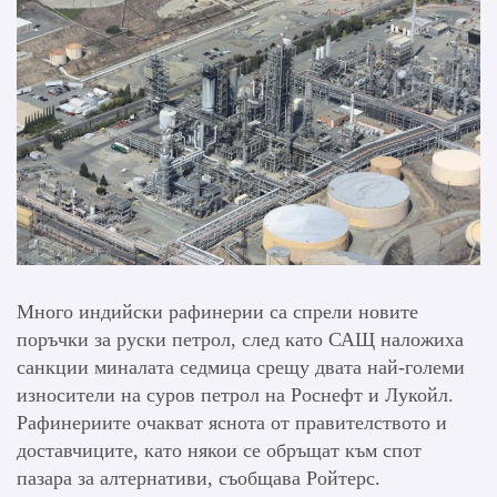
Много индийски рафинерии са спрели новите
поръчки за руски петрол, след като САЩ наложиха
санкции миналата седмица срещу двата най-големи
износители на суров петрол на Роснефт и Лукойл.
Рафинериите очакват яснота от правителството и
доставчиците, като някои се обръщат към спот
пазара за алтернативи, съобщава Ройтерс.