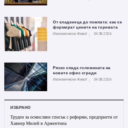
От кладенеца до помпата: как се
формират цените на горивата
Икономически Живот
04.08.2026
Рязко спада големината на
новите офис сгради
Икономически Живот
04.08.2026
ИЗБРАНО
Труден за осмисляне списък с реформи, предприети от
Хавиер Милей в Аржентина