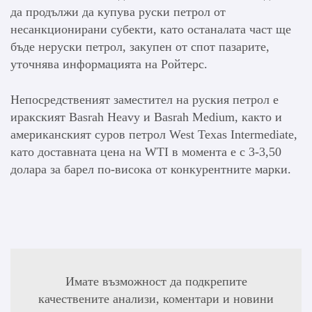
да продължи да купува руски петрол от
несанкционирани субекти, като останалата част ще
бъде неруски петрол, закупен от спот пазарите,
уточнява информацията на Ройтерс.
Непосредственият заместител на руския петрол е
иракският Basrah Heavy и Basrah Medium, както и
американският суров петрол West Texas Intermediate,
като доставната цена на WTI в момента е с 3-3,50
долара за барел по-висока от конкурентните марки.
Имате възможност да подкрепите
качествените анализи, коментари и новини