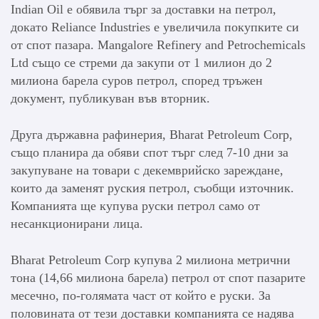
Indian Oil е обявила търг за доставки на петрол,
докато Reliance Industries е увеличила покупките си
от спот пазара. Mangalore Refinery and Petrochemicals
Ltd също се стреми да закупи от 1 милион до 2
милиона барела суров петрол, според тръжен
документ, публикуван във вторник.
Друга държавна рафинерия, Bharat Petroleum Corp,
също планира да обяви спот търг след 7-10 дни за
закупуване на товари с декемврийско зареждане,
които да заменят руския петрол, съобщи източник.
Компанията ще купува руски петрол само от
несанкционирани лица.
Bharat Petroleum Corp купува 2 милиона метрични
тона (14,66 милиона барела) петрол от спот пазарите
месечно, по-голямата част от който е руски. За
половината от тези доставки компанията се надява