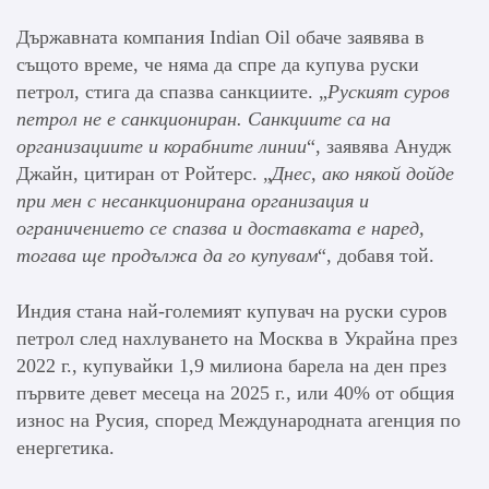
Държавната компания Indian Oil обаче заявява в
същото време, че няма да спре да купува руски
петрол, стига да спазва санкциите. „
Руският суров
петрол не е санкциониран. Санкциите са на
организациите и корабните линии
“, заявява Анудж
Джайн, цитиран от Ройтерс. „
Днес, ако някой дойде
при мен с несанкционирана организация и
ограничението се спазва и доставката е наред,
тогава ще продължа да го купувам
“, добавя той.
Индия стана най-големият купувач на руски суров
петрол след нахлуването на Москва в Украйна през
2022 г., купувайки 1,9 милиона барела на ден през
първите девет месеца на 2025 г., или 40% от общия
износ на Русия, според Международната агенция по
енергетика.