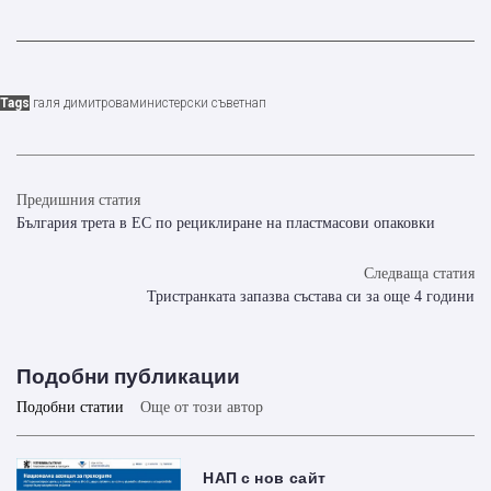
Tags
галя димитрова
министерски съвет
нап
Предишния статия
България трета в ЕС по рециклиране на пластмасови опаковки
Следваща статия
Тристранката запазва състава си за още 4 години
Подобни публикации
Подобни статии
Още от този автор
НАП с нов сайт