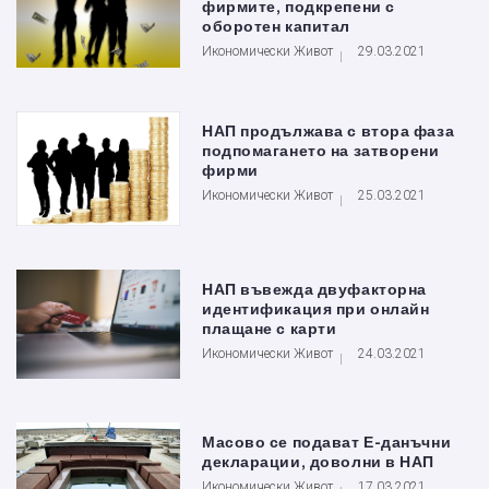
фирмите, подкрепени с
оборотен капитал
Икономически Живот
29.03.2021
НАП продължава с втора фаза
подпомагането на затворени
фирми
Икономически Живот
25.03.2021
НАП въвежда двуфакторна
идентификация при онлайн
плащане с карти
Икономически Живот
24.03.2021
Масово се подават Е-данъчни
декларации, доволни в НАП
Икономически Живот
17.03.2021