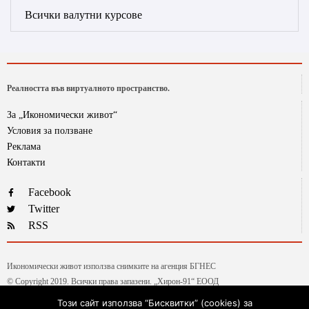
Всички валутни курсове
Реалността във виртуалното пространство.
За „Икономически живот“
Условия за ползване
Реклама
Контакти
Facebook
Twitter
RSS
Икономически живот използва снимките на агенция БГНЕС
© Copyright 2019. Всички права запазени. „Хирон-91“ ЕООД
Този сайт използва “Бисквитки” (cookies) за