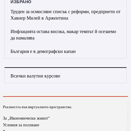
ИЗБРАНО
Труден за осмисляне списък с реформи, предприети от
Хавиер Милей в Аржентина
Инфлацията остава висока, макар темпът й осезаемо
да намалява
България е в демографски капан
Всички валутни курсове
Реалността във виртуалното пространство.
За „Икономически живот“
Условия за ползване