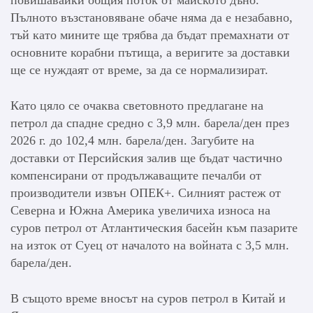
Пълното възстановяване обаче няма да е незабавно,
тъй като мините ще трябва да бъдат премахнати от
основните корабни пътища, а веригите за доставки
ще се нуждаят от време, за да се нормализират.
Като цяло се очаква световното предлагане на
петрол да спадне средно с 3,9 млн. барела/ден през
2026 г. до 102,4 млн. барела/ден. Загубите на
доставки от Персийския залив ще бъдат частично
компенсирани от продължаващите печалби от
производители извън ОПЕК+. Силният растеж от
Северна и Южна Америка увеличиха износа на
суров петрол от Атлантическия басейн към пазарите
на изток от Суец от началото на войната с 3,5 млн.
барела/ден.
В същото време вносът на суров петрол в Китай и