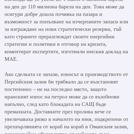
на ден до 110 милиона барела на ден. Това може да
осигури добре дошла почивка на пазара и
възможност за попълване на изчерпаните запаси или
за изграждане на нови стратегически резерви, тъй
като страните преразглеждат своите енергийни
стратегии и политики в отговор на кризата,
коментират експертите, изготвили юнския доклад на
МАЕ.
Ако сделката се запази, износът и производството от
Персийския залив би трябвало да се възстановят
постепенно – не на последно място, защото
иранският износ на петрол може да се възобнови
напълно, след като блокадата на САЩ бъде
премахната. Доставките през пролива вече се
увеличаваха рязко в началото на юни, подкрепени от
прехвърлянията от кораб на кораб в Оманския залив,
повишавайки общия поток от майското дъно.