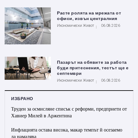
Расте ролята на мрежата от
офиси, извън централния
Икономически Живот
06.08.2026
Пазарът на обявите за работа
буди притеснения, тестът ще е
септември
Икономически Живот
06.08.2026
ИЗБРАНО
Труден за осмисляне списък с реформи, предприети от
Хавиер Милей в Аржентина
Инфлацията остава висока, макар темпът й осезаемо
да намалява