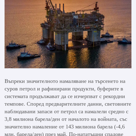
Въпреки значителното намаляване на търсенето на
суров петрол и рафинирани продукти, буферите в
системата продължават да се изчерпват с рекордни
темпове. Според предварителните данни, световните
наблюдавани запаси от петрол са намалели средно с
3,8 милиона барела/ден от началото на войната, със
значително намаление от 143 милиона барела (-4,6
млн. барела/ден) през май. По-нататъшни спадове