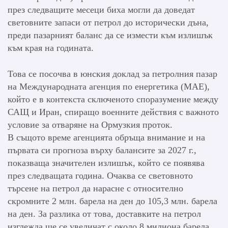
през следващите месеци биха могли да доведат
световните запаси от петрол до исторически дъна,
преди пазарният баланс да се измести към излишък
към края на годината.
Това се посочва в юнския доклад за петролния пазар
на Международната агенция по енергетика (МАЕ),
който е в контекста сключеното споразумение между
САЩ и Иран, спиращо военните действия с важното
условие за отваряне на Ормузкия проток.
В същото време агенцията обръща внимание и на
първата си прогноза върху балансите за 2027 г.,
показваща значителен излишък, който се появява
през следващата година. Очаква се световното
търсене на петрол да нарасне с относително
скромните 2 млн. барела на ден до 105,3 млн. барела
на ден. За разлика от това, доставките на петрол
изглежда ще се увеличат с около 8 милиона барела