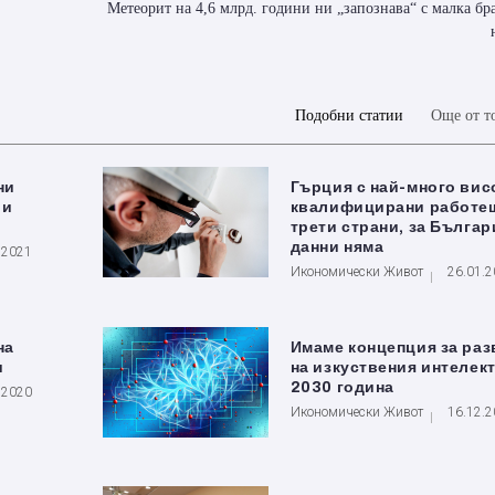
Метеорит на 4,6 млрд. години ни „запознава“ с малка бр
Подобни статии
Още от т
ни
Гърция с най-много вис
 и
квалифицирани работе
трети страни, за Българ
данни няма
.2021
Икономически Живот
26.01.
на
Имаме концепция за раз
и
на изкуствения интелект
2030 година
.2020
Икономически Живот
16.12.