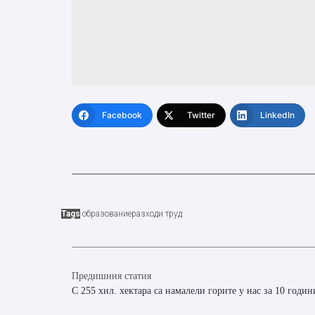
Facebook
Twitter
LinkedIn
Tags
образование
разходи труд
Предишния статия
С 255 хил. хектара са намалели горите у нас за 10 годин