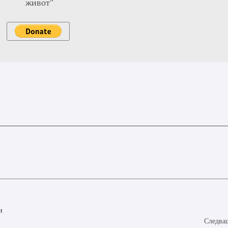
живот"
и
Следващ