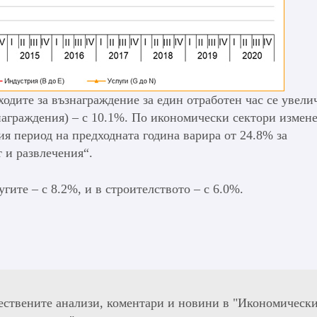
одите за възнаграждение за един отработен час се увели
знаграждения) – с 10.1%. По икономически сектори измен
ия период на предходната година варира от 24.8% за
т и развлечения“.
гите – с 8.2%, и в строителството – с 6.0%.
ествените анализи, коментари и новини в "Икономическ