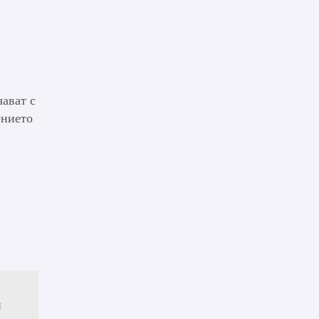
чават с
ението
и