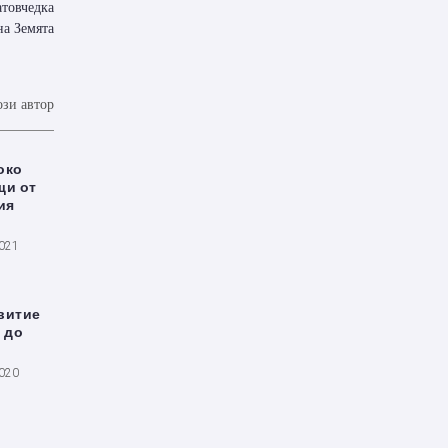
атовчедка
на Земята
ози автор
око
щи от
ия
2021
витие
 до
2020