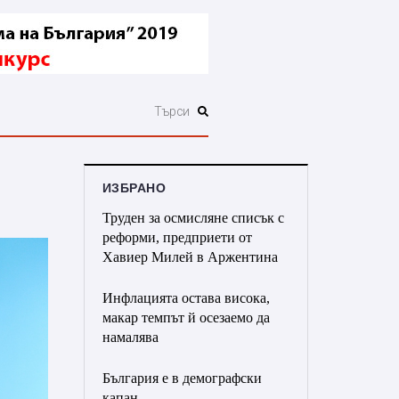
ИЗБРАНО
Труден за осмисляне списък с
реформи, предприети от
Хавиер Милей в Аржентина
Инфлацията остава висока,
макар темпът й осезаемо да
намалява
България е в демографски
капан