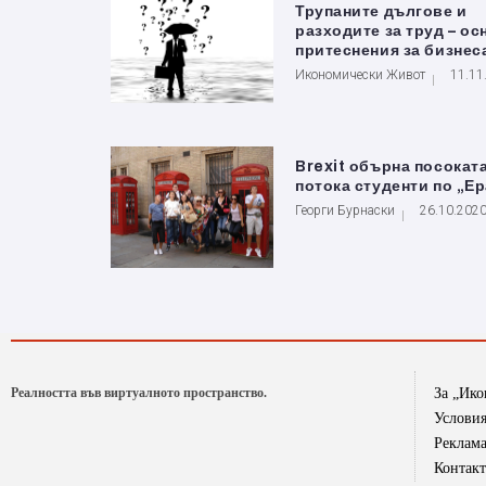
Трупаните дългове и
разходите за труд – о
притеснения за бизнес
Икономически Живот
11.11
Brexit обърна посоката
потока студенти по „Е
Георги Бурнаски
26.10.202
Реалността във виртуалното пространство.
За „Ик
Условия
Реклам
Контак