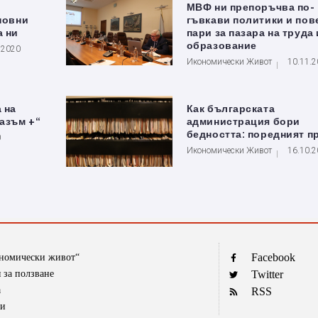
МВФ ни препоръчва по-
сновни
гъвкави политики и пов
а ни
пари за пазара на труда 
образование
.2020
Икономически Живот
10.11.
 на
Как българската
разъм +“
администрация бори
бедността: поредният п
0
Икономически Живот
16.10.
Facebook
ономически живот“
 за ползване
Twitter
а
RSS
ти