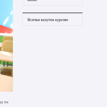
Всички валутни курсове
од на