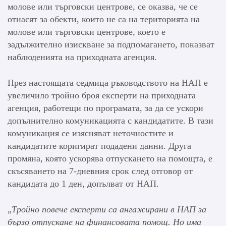
молове или търговски центрове, се оказва, че се
отнасят за обекти, които не са на територията на
молове или търговски центрове, което е
задължително изискване за подпомагането, показват
наблюденията на приходната агенция.
През настоящата седмица ръководството на НАП е
увеличило тройно броя експерти на приходната
агенция, работещи по програмата, за да се ускори
допълнително комуникацията с кандидатите. В тази
комуникация се изясняват неточностите и
кандидатите коригират подадени данни. Друга
промяна, която ускорява отпускането на помощта, е
скъсяването на 7-дневния срок след отговор от
кандидата до 1 ден, допълват от НАП.
„
Тройно повече експерти са ангажирани в НАП за
бързо отпускане на финансовата помощ. Но има