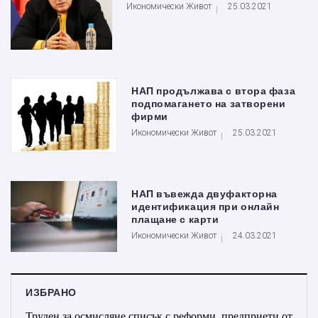
Икономически Живот
25.03.2021
НАП продължава с втора фаза
подпомагането на затворени
фирми
Икономически Живот
25.03.2021
НАП въвежда двуфакторна
идентификация при онлайн
плащане с карти
Икономически Живот
24.03.2021
ИЗБРАНО
Труден за осмисляне списък с реформи, предприети от