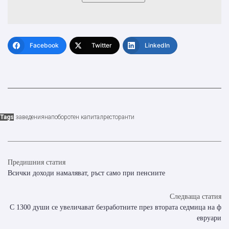
Facebook
Twitter
LinkedIn
Tags
заведения
нап
оборотен капитал
ресторанти
Предишния статия
Всички доходи намаляват, ръст само при пенсиите
Следваща статия
С 1300 души се увеличават безработните през втората седмица на ф
евруари