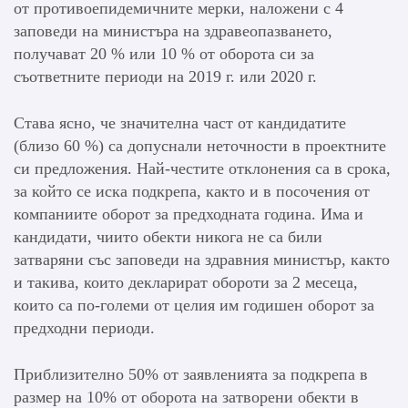
от противоепидемичните мерки, наложени с 4
заповеди на министъра на здравеопазването,
получават 20 % или 10 % от оборота си за
съответните периоди на 2019 г. или 2020 г.
Става ясно, че значителна част от кандидатите
(близо 60 %) са допуснали неточности в проектните
си предложения. Най-честите отклонения са в срока,
за който се иска подкрепа, както и в посочения от
компаниите оборот за предходната година. Има и
кандидати, чиито обекти никога не са били
затваряни със заповеди на здравния министър, както
и такива, които декларират обороти за 2 месеца,
които са по-големи от целия им годишен оборот за
предходни периоди.
Приблизително 50% от заявленията за подкрепа в
размер на 10% от оборота на затворени обекти в