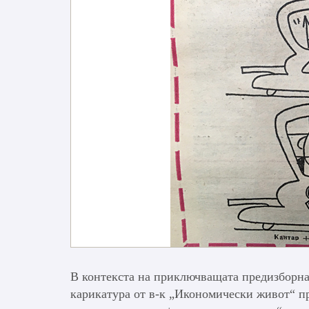
В контекста на приключващата предизборна
карикатура от в-к „Икономически живот“ пр