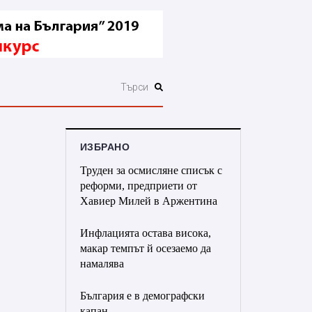
ИЗБРАНО
Труден за осмисляне списък с
реформи, предприети от
Хавиер Милей в Аржентина
Инфлацията остава висока,
макар темпът й осезаемо да
намалява
България е в демографски
капан