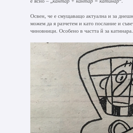
е ясно – „
кантар + кантар = катинар
“.
Освен, че е смущаващо актуална и за днешни
можем да я разчетем и като послание и съв
чиновници. Особено в частта й за катинара.