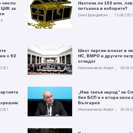
о число
Настина ли 150 млн. лев
 ЦИК за
потънаха в изборите?
ри
Емил Брандийски
13.04.2021
24
ите
Шест партии влизат в н
ии с 92
НС, ВМРО и другите пат
отпадат
.2021
Икономически Живот
06.04.
партията
„Има такъв народ“ на С
бие БСП и е втора сила 
разрешим
България
.2021
Икономически Живот
05.04.