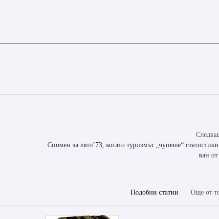
Следващ
Спомен за лято’73, когато туризмът „чупеше“ статистики
ван от
Подобни статии
Още от т