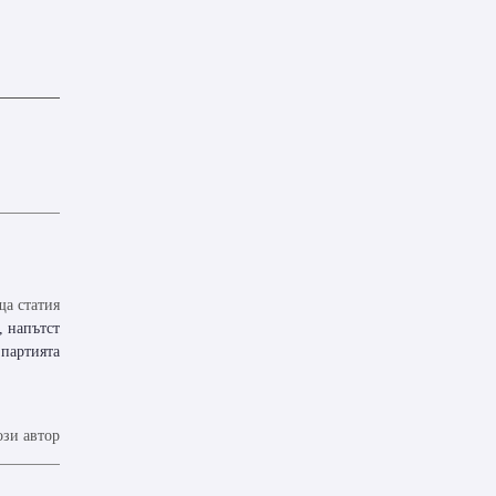
а статия
, напътст
 партията
ози автор