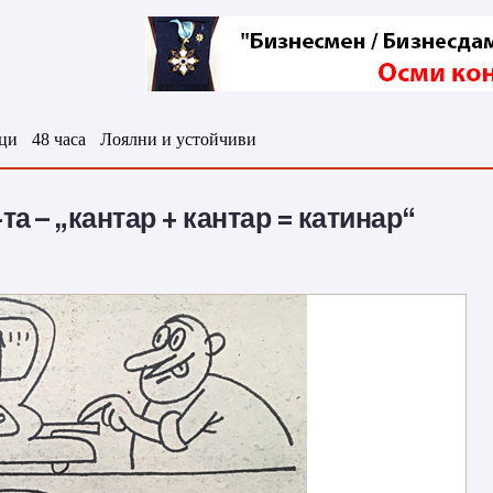
ци
48 часа
Лоялни и устойчиви
а – „кантар + кантар = катинар“