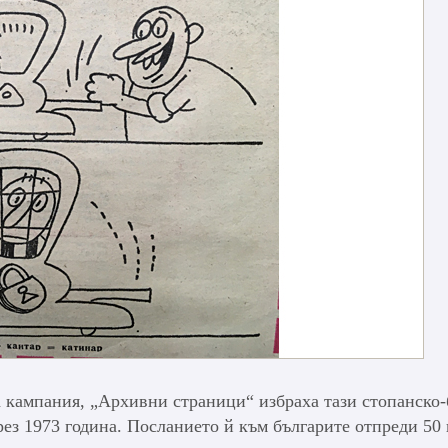
 кампания, „Архивни страници“ избраха тази стопанско-
ез 1973 година. Посланието й към българите отпреди 50