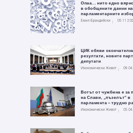
Опаа… нито едно вярн
в обобщените данни на
парламентарните избо
Емил Брандийски
05.11.20
ЦИК обяви окончателн
резултати, новите парт
депутати
Икономически Живот
09.04
Вотът от чужбина е за 
на Слави, „пъзелът“ в
парламента – трудно 
Икономически Живот
05.04