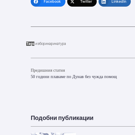
Facebook
Twitter
LinkedIn
Tags
избори
карикатура
Предишния статия
50 години плаваме по Дунав без чужда помощ
Подобни публикации