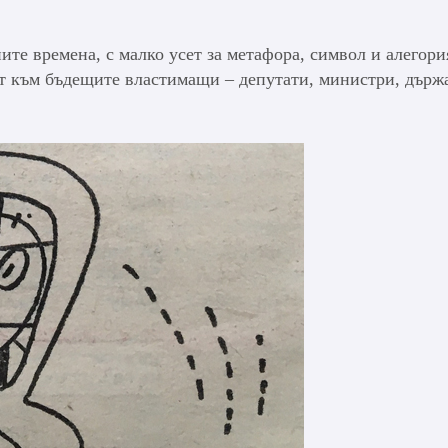
те времена, с малко усет за метафора, символ и алегори
ет към бъдещите властимащи – депутати, министри, държ