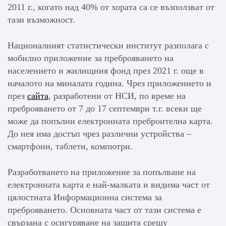
2011 г., когато над 40% от хората са се възползват от
тази възможност.
Националният статистически институт разполага с
мобилно приложение за преброяването на
населението и жилищния фонд през 2021 г. още в
началото на миналата година. Чрез приложението и
през
сайта
, разработени от НСИ, по време на
преброяването от 7 до 17 септември т.г. всеки ще
може да попълни електронната преброителна карта.
До нея има достъп чрез различни устройства –
смартфони, таблети, компютри.
Разработването на приложение за попълване на
електронната карта е най-малката и видима част от
цялостната Информационна система за
преброяването. Основната част от тази система е
свързана с осигуряване на защита срещу