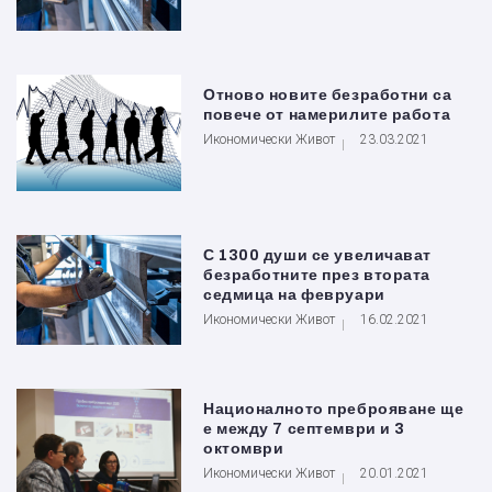
Отново новите безработни са
повече от намерилите работа
Икономически Живот
23.03.2021
С 1300 души се увеличават
безработните през втората
седмица на февруари
Икономически Живот
16.02.2021
Националното преброяване ще
е между 7 септември и 3
октомври
Икономически Живот
20.01.2021