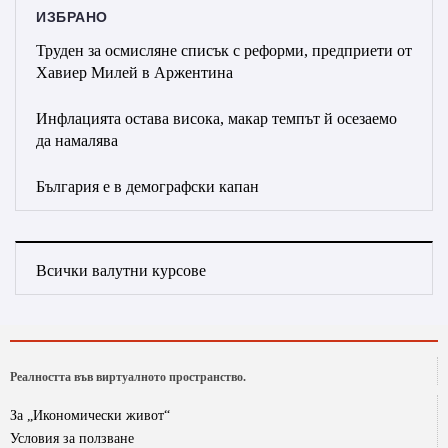
ИЗБРАНО
Труден за осмисляне списък с реформи, предприети от
Хавиер Милей в Аржентина
Инфлацията остава висока, макар темпът й осезаемо
да намалява
България е в демографски капан
Всички валутни курсове
Реалността във виртуалното пространство.
За „Икономически живот“
Условия за ползване