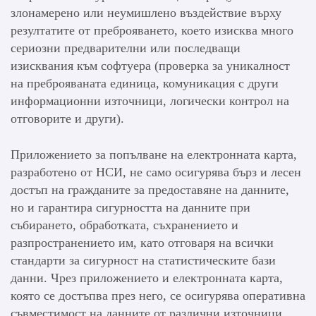
злонамерено или неумишлено въздействие върху
резултатите от преброяването, което изисква много
сериозни предварителни или последващи
изисквания към софтуера (проверка за уникалност
на преброяваната единица, комуникация с други
информационни източници, логически контрол на
отговорите и други).
Приложението за попълване на електронната карта,
разработено от НСИ, не само осигурява бърз и лесен
достъп на гражданите за предоставяне на данните,
но и гарантира сигурността на данните при
събирането, обработката, съхранението и
разпространението им, като отговаря на всички
стандарти за сигурност на статистическите бази
данни. Чрез приложението и електронната карта,
която се достъпва през него, се осигурява оперативна
съвместимост на данните от различни източници,