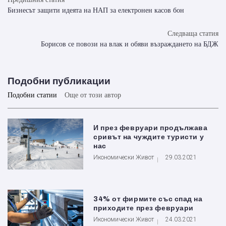
Бизнесът защити идеята на НАП за електронен касов бон
Следваща статия
Борисов се повози на влак и обяви възраждането на БДЖ
Подобни публикации
Подобни статии
Още от този автор
И през февруари продължава
сривът на чуждите туристи у
нас
Икономически Живот
29.03.2021
34% от фирмите със спад на
приходите през февруари
Икономически Живот
24.03.2021