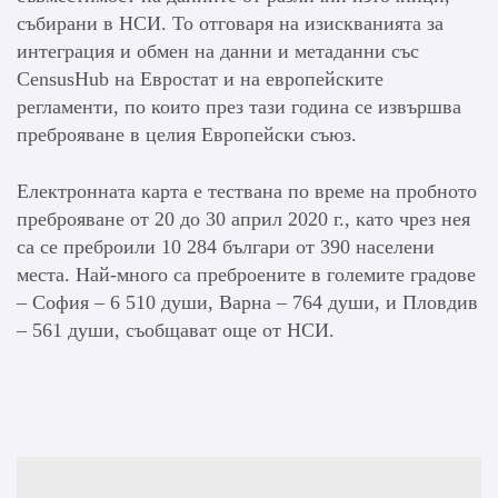
събирани в НСИ. То отговаря на изискванията за
интеграция и обмен на данни и метаданни със
CensusHub на Евростат и на европейските
регламенти, по които през тази година се извършва
преброяване в целия Европейски съюз.
Електронната карта е тествана по време на пробното
преброяване от 20 до 30 април 2020 г., като чрез нея
са се преброили 10 284 българи от 390 населени
места. Най-много са преброените в големите градове
– София – 6 510 души, Варна – 764 души, и Пловдив
– 561 души, съобщават още от НСИ.