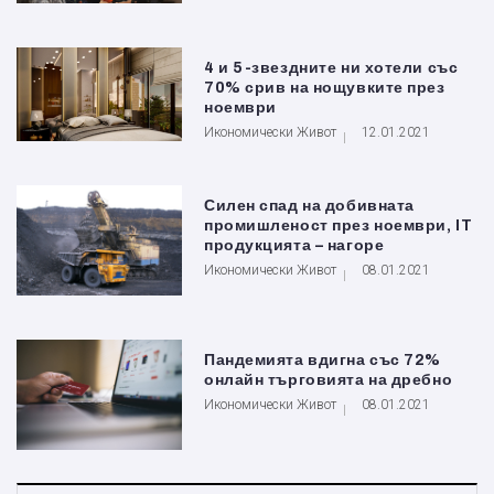
4 и 5-звездните ни хотели със
70% срив на нощувките през
ноември
Икономически Живот
12.01.2021
Силен спад на добивната
промишленост през ноември, IT
продукцията – нагоре
Икономически Живот
08.01.2021
Пандемията вдигна със 72%
онлайн търговията на дребно
Икономически Живот
08.01.2021