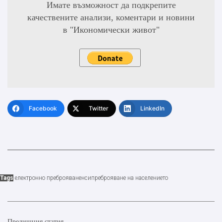
Имате възможност да подкрепите
качествените анализи, коментари и новини
в "Икономически живот"
Facebook
Twitter
LinkedIn
Tags
електронно преброяване
нси
преброяване на населението
Предишния статия