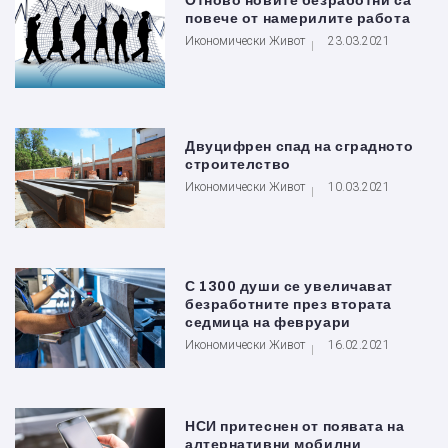
Отново новите безработни са
повече от намерилите работа
Икономически Живот
23.03.2021
Двуцифрен спад на сградното
строителство
Икономически Живот
10.03.2021
С 1300 души се увеличават
безработните през втората
седмица на февруари
Икономически Живот
16.02.2021
НСИ притеснен от появата на
алтернативни мобилни