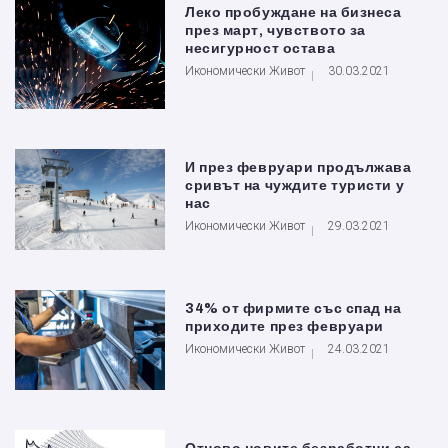
Леко пробуждане на бизнеса
през март, чувството за
несигурност остава
Икономически Живот
30.03.2021
И през февруари продължава
сривът на чуждите туристи у
нас
Икономически Живот
29.03.2021
34% от фирмите със спад на
приходите през февруари
Икономически Живот
24.03.2021