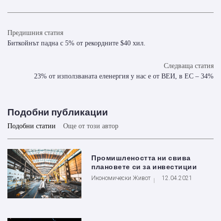
Предишния статия
Биткойнът падна с 5% от рекордните $40 хил.
Следваща статия
23% от използваната еленергия у нас е от ВЕИ, в ЕС – 34%
Подобни публикации
Подобни статии
Още от този автор
Промишлеността ни свива
плановете си за инвестиции
Икономически Живот
12.04.2021