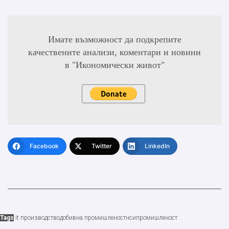
Имате възможност да подкрепите
качествените анализи, коментари и новини
в "Икономически живот"
Facebook
Twitter
LinkedIn
Tags
it производство
добивна промишленост
нси
промишленост