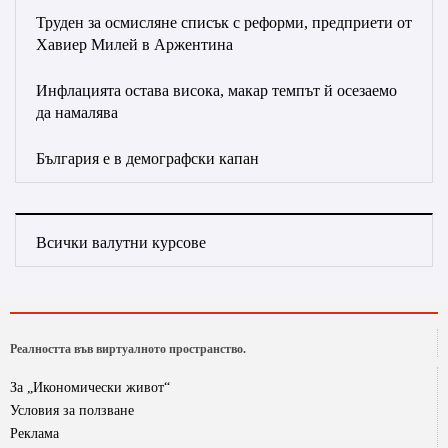
Труден за осмисляне списък с реформи, предприети от
Хавиер Милей в Аржентина
Инфлацията остава висока, макар темпът й осезаемо
да намалява
България е в демографски капан
Всички валутни курсове
Реалността във виртуалното пространство.
За „Икономически живот“
Условия за ползване
Реклама