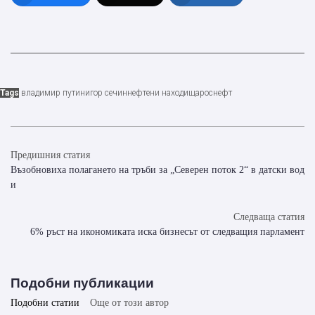
Tags
владимир путин
игор сечин
нефтени находища
роснефт
Предишния статия
Възобновиха полагането на тръби за „Северен поток 2“ в датски вод
и
Следваща статия
6% ръст на икономиката иска бизнесът от следващия парламент
Подобни публикации
Подобни статии
Още от този автор