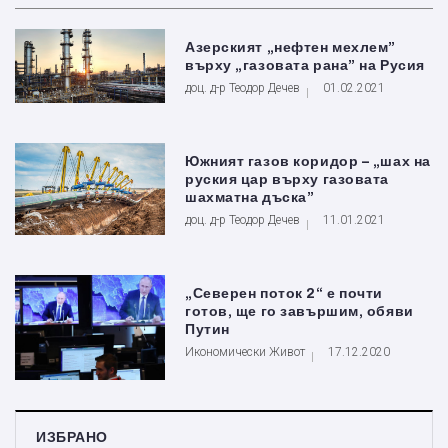
Азерският „нефтен мехлем”
върху „газовата рана” на Русия
доц. д-р Теодор Дечев
01.02.2021
Южният газов коридор – „шах на
руския цар върху газовата
шахматна дъска”
доц. д-р Теодор Дечев
11.01.2021
„Северен поток 2“ е почти
готов, ще го завършим, обяви
Путин
Икономически Живот
17.12.2020
ИЗБРАНО