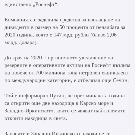
единствено „Роснефт“.
Компанията е заделила средства за изплащане на
дивиденти в размер на 50 процента от печалбата за
2020 година, която е 147 мрд. рубли (близо 2,06
млрд. долара).
До края на 2020 г. органичното увеличение на
резервите в оперативните активи на Роснефт възлиза
на повече от 700 милиона тона петролен еквивалент
по международни категории, е отбелязал още Сечин.
Той е информирал Путин, че през миналата година
са открити още две находища в Карско море и
Западно-Иркинското, които се явяват най-големите
открити находища в света.
Запасите в Западно-Иркинското находище се