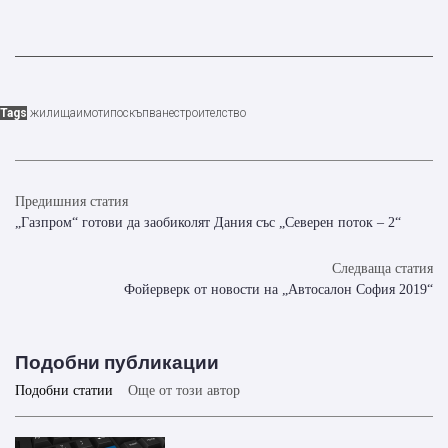
Tags
жилища
имоти
поскъпване
строителство
Предишния статия
„Газпром“ готови да заобиколят Дания със „Северен поток – 2“
Следваща статия
Фойерверк от новости на „Автосалон София 2019“
Подобни публикации
Подобни статии
Още от този автор