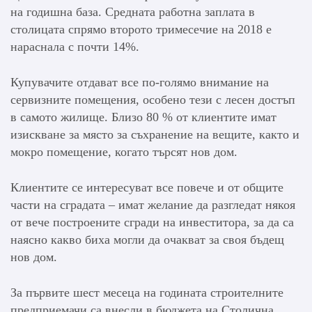
на годишна база. Средната работна заплата в
столицата спрямо второто тримесечие на 2018 е
нараснала с почти 14%.
Купувачите отдават все по-голямо внимание на
сервизните помещения, особено тези с лесен достъп
в самото жилище. Близо 80 % от клиентите имат
изискване за място за съхранение на вещите, както и
мокро помещение, когато търсят нов дом.
Клиентите се интересуват все повече и от общите
части на сградата – имат желание да разгледат някоя
от вече построените сгради на инвеститора, за да са
наясно какво биха могли да очакват за своя бъдещ
нов дом.
За първите шест месеца на годината строителните
предприемачи са внесли в бюджета на Столична