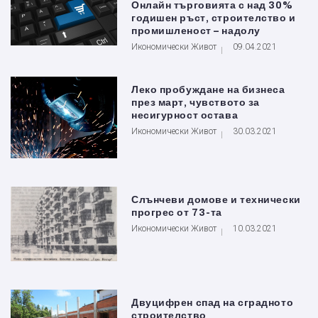
Онлайн търговията с над 30%
годишен ръст, строителство и
промишленост – надолу
Икономически Живот
09.04.2021
Леко пробуждане на бизнеса
през март, чувството за
несигурност остава
Икономически Живот
30.03.2021
Слънчеви домове и технически
прогрес от 73-та
Икономически Живот
10.03.2021
Двуцифрен спад на сградното
строителство