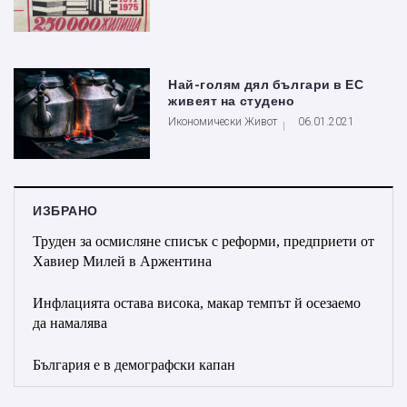
Най-голям дял българи в ЕС
живеят на студено
Икономически Живот
06.01.2021
ИЗБРАНО
Труден за осмисляне списък с реформи, предприети от
Хавиер Милей в Аржентина
Инфлацията остава висока, макар темпът й осезаемо
да намалява
България е в демографски капан