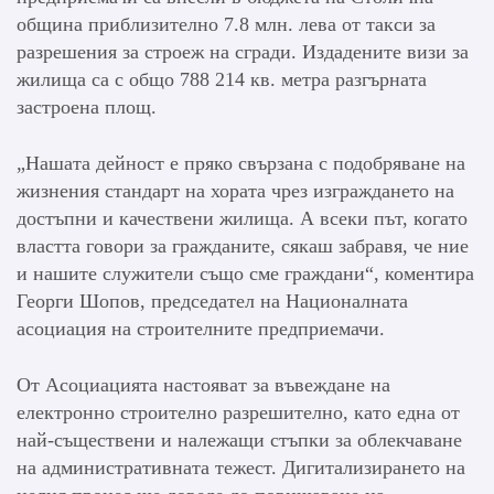
община приблизително 7.8 млн. лева от такси за
разрешения за строеж на сгради. Издадените визи за
жилища са с общо 788 214 кв. метра разгърната
застроена площ.
„Нашата дейност е пряко свързана с подобряване на
жизнения стандарт на хората чрез изграждането на
достъпни и качествени жилища. А всеки път, когато
властта говори за гражданите, сякаш забравя, че ние
и нашите служители също сме граждани“, коментира
Георги Шопов, председател на Националната
асоциация на строителните предприемачи.
От Асоциацията настояват за въвеждане на
електронно строително разрешително, като една от
най-съществени и належащи стъпки за облекчаване
на административната тежест. Дигитализирането на