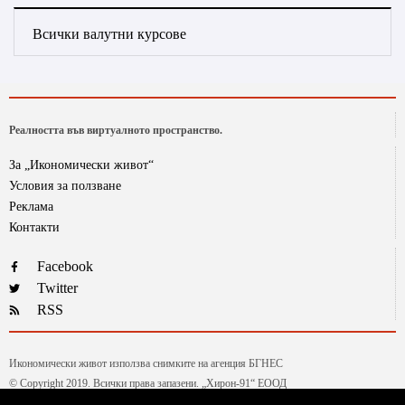
Всички валутни курсове
Реалността във виртуалното пространство.
За „Икономически живот“
Условия за ползване
Реклама
Контакти
Facebook
Twitter
RSS
Икономически живот използва снимките на агенция БГНЕС
© Copyright 2019. Всички права запазени. „Хирон-91“ ЕООД