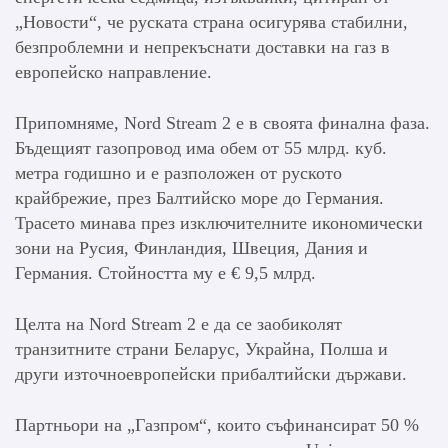
„Новости“, че руската страна осигурява стабилни,
безпроблемни и непрекъснати доставки на газ в
европейско направление.
Припомняме, Nord Stream 2 е в своята финална фаза.
Бъдещият газопровод има обем от 55 млрд. куб.
метра годишно и е разположен от руското
крайбрежие, през Балтийско море до Германия.
Трасето минава през изключителните икономически
зони на Русия, Финландия, Швеция, Дания и
Германия. Стойността му е € 9,5 млрд.
Целта на Nord Stream 2 е да се заобиколят
транзитните страни Беларус, Украйна, Полша и
други източноевропейски прибалтийски държави.
Партньори на „Газпром“, които съфинансират 50 %