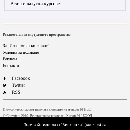
Всички валутни курсове
Реалността във виртуалното пространство.
За „Икономически живот“
Условия за ползване
Реклама
Контакти
Facebook
Twitter
RSS
Икономически живот използва снимките на агенция БГНЕС
© Copyright 2019. Всички права запазени. „Хирон-91“ ЕООД
Този сайт използва “Бисквитки” (cookies) за