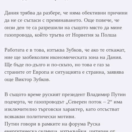
Дания трябва да разбере, че няма обективни причини
да не се съгласи с преминаването. Още повече, че
онзи ден те са разрешили на същото място да мине
газопровода, който тръгва от Норвегия за Полша
Работата е в това, изтъква Зубков, че ако те откажат,
ние ще заобиколим икономическата зона на Дания.
Ще бъде по-дълго и по-скъпо, но това е газ за
страните от Европа и ситуацията е странна, заявява
още Виктор Зубков.
В същото време руският президент Владимир Путин
подчерта, че газопроводът „Северен поток – 2“ има
изключително търговски характер, като отсъстват
всякакви политически мотиви.
Путин говори в рамките на форума Руска
енергетическа седмица, изтъквайки, цитиран от