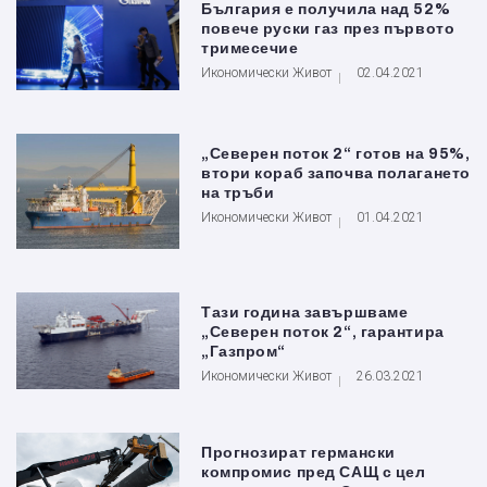
България е получила над 52%
повече руски газ през първото
тримесечие
Икономически Живот
02.04.2021
„Северен поток 2“ готов на 95%,
втори кораб започва полагането
на тръби
Икономически Живот
01.04.2021
Тази година завършваме
„Северен поток 2“, гарантира
„Газпром“
Икономически Живот
26.03.2021
Прогнозират германски
компромис пред САЩ с цел