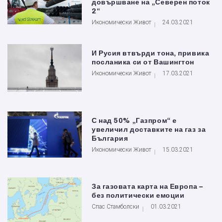
довършване на „Северен поток
2“
Икономически Живот
24.03.2021
И Русия втвърди тона, привика
посланика си от Вашингтон
Икономически Живот
17.03.2021
С над 50% „Газпром“ е
увеличил доставките на газ за
България
Икономически Живот
15.03.2021
За газовата карта на Европа –
без политически емоции
Спас Стамболски
01.03.2021