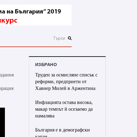
ИЗБРАНО
издания
Труден за осмисляне списък с
реформи, предприети от
орация
Хавиер Милей в Аржентина
Инфлацията остава висока,
макар темпът й осезаемо да
намалява
България е в демографски
капан