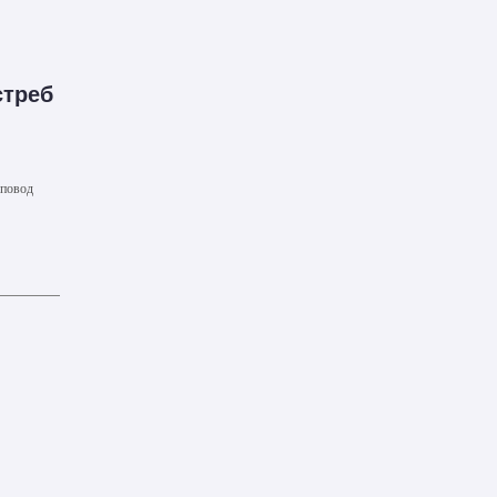
стреб
 повод