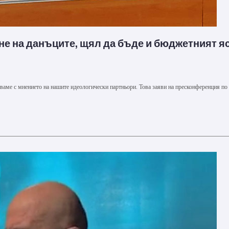
е на данъците, щял да бъде и бюджетният я
ваме с мнението на нашите идеологически партньори. Това заяви на пресконференция по