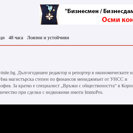
ци
48 часа
Лоялни и устойчиви
vinite.bg. Дългогодишен редактор и репортер в икономическите 
. Има магистърска степен по финансов мениджмънт от УНСС и
офия. За кратко е специалист „Връзки с обществеността“ в Корп
дничество при сделки с недвижими имоти ImmoPro.