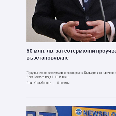
50 млн. лв. за геотермални проучв
възстановяване
Проучването на геотермалния потенциал на България е от ключово з
Асен Василев пред БНТ. В тази...
Спас Стамболски
5 години