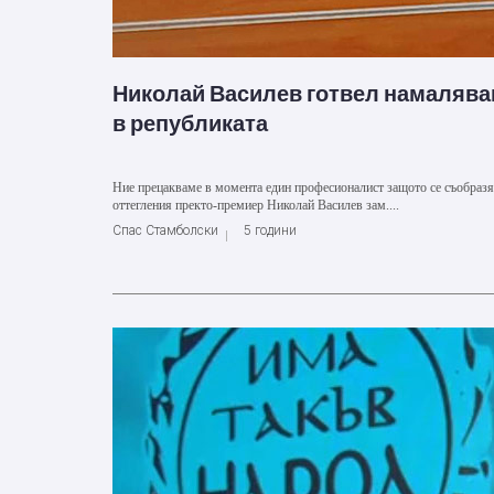
Николай Василев готвел намаляван
в републиката
Ние прецакваме в момента един професионалист защото се съобразя
оттегления пректо-премиер Николай Василев зам....
Спас Стамболски
5 години