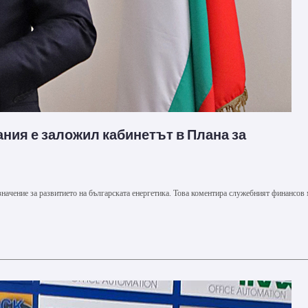
ания е заложил кабинетът в Плана за
начение за развитието на българската енергетика. Това коментира служебният финансов