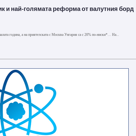
ик и най-голямата реформа от валутния борд
налата година, а на приятелската с Москва Унгария са с 20% по-ниски*… На...