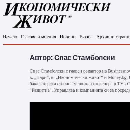
Начало
Гласове и мнения
Новини
Е-зона
Архивни страни
Автор:
Спас Стамболски
Спас Стамболски е главен редактор на Businessno
в. „Пари“, в. „Икономически живот“ и Money.bg
бакалавърска степан "машинен инженер" в ТУ - С
"Развитие". Управлява и компанията си за посре