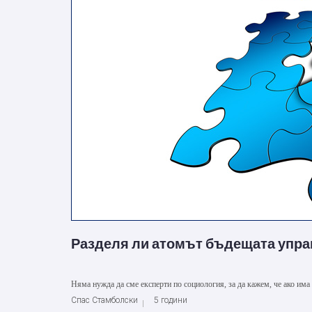
Разделя ли атомът бъдещата упра
Няма нужда да сме експерти по социология, за да кажем, че ако има 
Спас Стамболски
5 години