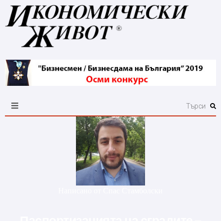
Написано от
Спас Стамболски
Паспортизацията на сградите –