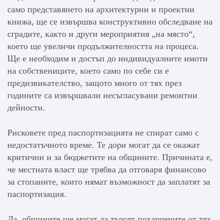
само представянето на архитектурни и проектни
книжа, ще се извършва конструктивно обследване на
сградите, както и други мероприятия „на място“,
което ще увеличи продължителността на процеса.
Ще е необходим и достъп до индивидуалните имоти
на собствениците, което само по себе си е
предизвикателство, защото много от тях през
годините са извършвали несъгласувани ремонтни
дейности.
Рисковете пред паспортизацията не спират само с
недостатъчното време. Те дори могат да се окажат
критични и за бюджетите на общините. Причината е,
че местната власт ще трябва да отговаря финансово
за стопаните, които нямат възможност да заплатят за
паспортизация.
Да, общините ще могат да търсят похарчените от тях