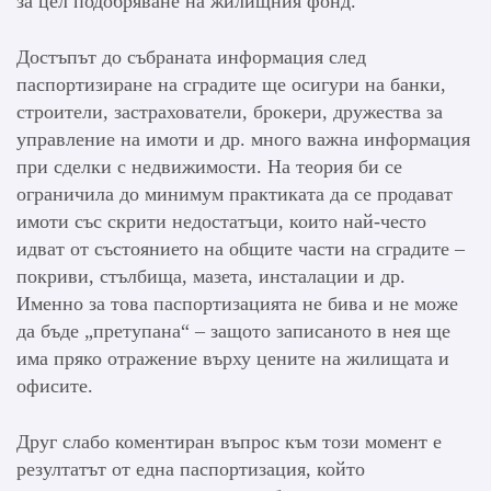
за цел подобряване на жилищния фонд.
Достъпът до събраната информация след
паспортизиране на сградите ще осигури на банки,
строители, застрахователи, брокери, дружества за
управление на имоти и др. много важна информация
при сделки с недвижимости. На теория би се
ограничила до минимум практиката да се продават
имоти със скрити недостатъци, които най-често
идват от състоянието на общите части на сградите –
покриви, стълбища, мазета, инсталации и др.
Именно за това паспортизацията не бива и не може
да бъде „претупана“ – защото записаното в нея ще
има пряко отражение върху цените на жилищата и
офисите.
Друг слабо коментиран въпрос към този момент е
резултатът от една паспортизация, който