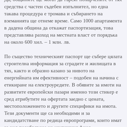
средства с частен съдебен изпълнител, но една
такава процедура е тромава и събирането на
вземанията ще отнеме време. Само 1000 апартамента
в дадена община да откажат паспортизация, това
представлява разход на местната власт от порядъка
на около 600 хил. – 1 млн. лв.
По същество техническият паспорт ще събере цялата
строителна информация за сградите и жилищата в
тях, както и образно казано за нивото на
енергийната им ефективност – подобен на начина с
етикиране на електроуредите. В обявите за имоти на
развитите европейски пазари именно този стикер е
сред атрибутите на офертата заедно с цената,
местоположението и другите специфики на имота.
Тези документи ще са необходими и за
кандидатстване по редица европрограми, които имат