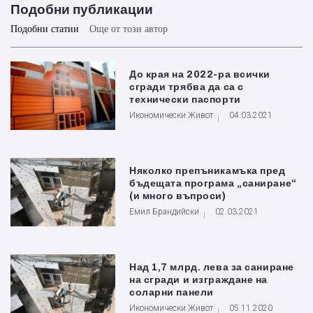
Подобни публикации
Подобни статии
Още от този автор
До края на 2022-ра всички
сгради трябва да са с
технически паспорти
Икономически Живот
04.03.2021
Няколко препъникамъка пред
бъдещата програма „саниране“
(и много въпроси)
Емил Брандийски
02.03.2021
Над 1,7 млрд. лева за саниране
на сгради и изграждане на
соларни панели
Икономически Живот
05.11.2020