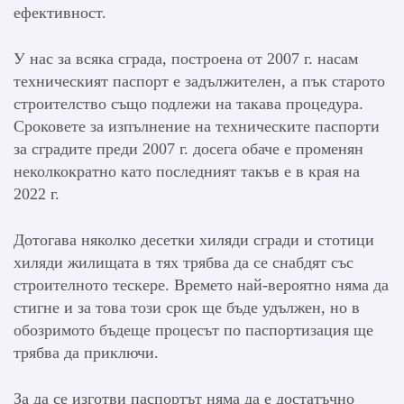
ефективност.
У нас за всяка сграда, построена от 2007 г. насам
техническият паспорт е задължителен, а пък старото
строителство също подлежи на такава процедура.
Сроковете за изпълнение на техническите паспорти
за сградите преди 2007 г. досега обаче е променян
неколкократно като последният такъв е в края на
2022 г.
Дотогава няколко десетки хиляди сгради и стотици
хиляди жилищата в тях трябва да се снабдят със
строителното тескере. Времето най-вероятно няма да
стигне и за това този срок ще бъде удължен, но в
обозримото бъдеще процесът по паспортизация ще
трябва да приключи.
За да се изготви паспортът няма да е достатъчно