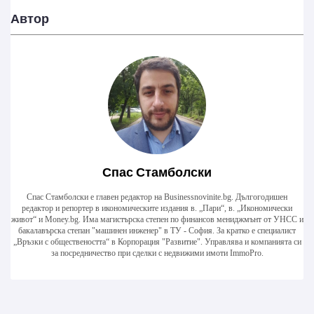
Спас Стамболски
Спас Стамболски е главен редактор на Businessnovinite.bg. Дългогодишен
редактор и репортер в икономическите издания в. „Пари“, в. „Икономически
живот“ и Money.bg. Има магистърска степен по финансов мениджмънт от УНСС и
бакалавърска степан "машинен инженер" в ТУ - София. За кратко е специалист
„Връзки с обществеността“ в Корпорация "Развитие". Управлява и компанията си
за посредничество при сделки с недвижими имоти ImmoPro.