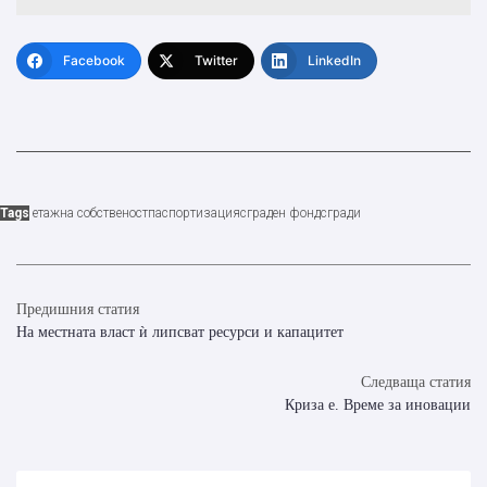
Facebook
Twitter
LinkedIn
Tags
етажна собственост
паспортизация
сграден фонд
сгради
Предишния статия
На местната власт ѝ липсват ресурси и капацитет
Следваща статия
Криза е. Време за иновации