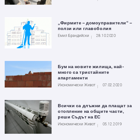
„Фирмите – домоуправители“ –
ползи или главоболия
Емил Брандийски
28.10.2020
Бум на новите жилища, най-
много са тристайните
апартаменти
Икономически Живот
07.02.2020
Всички са длъжни да плащат за
отопление на общите части,
реши Съдът на ЕС
Икономически Живот
05.12.2019