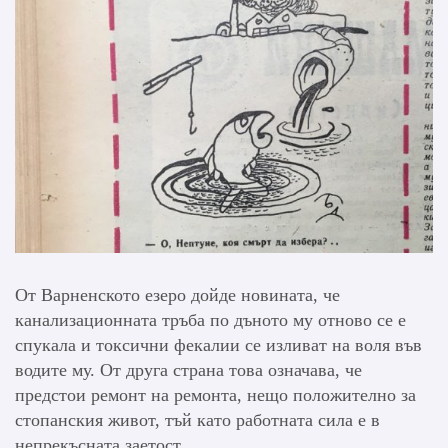
От Варненското езеро дойде новината, че
канализационната тръба по дъното му отново се е
спукала и токсични фекалии се изливат на воля във
водите му. От друга страна това означава, че
предстои ремонт на ремонта, нещо положително за
стопанския живот, тъй като работната сила е в
непрекъсната заетост.