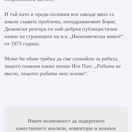
И тъй като и преди половин век някъде явно са
имали същите проблеми, неподражаемият Борис
Димовски реагира по най-добрия публицистичен
начин на страниците на в-к „Икономически живот“
от 1973 година.
Може би обаче трябва да сме спокойни за рибата,
защото помним какво пееше Иги Поп: „
Рибата не
мисли, защото рибата знае всичко
“.
Имате възможност да подкрепите
качествените анализи, коментари и новини