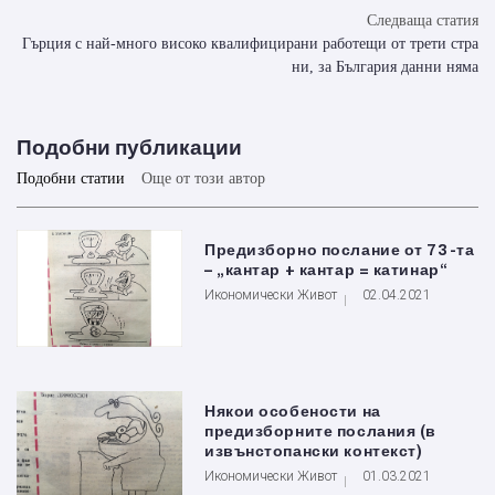
Следваща статия
Гърция с най-много високо квалифицирани работещи от трети стра
ни, за България данни няма
Подобни публикации
Подобни статии
Още от този автор
Предизборно послание от 73-та
– „кантар + кантар = катинар“
Икономически Живот
02.04.2021
Някои особености на
предизборните послания (в
извънстопански контекст)
Икономически Живот
01.03.2021