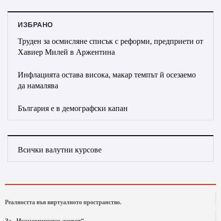
ИЗБРАНО
Труден за осмисляне списък с реформи, предприети от
Хавиер Милей в Аржентина
Инфлацията остава висока, макар темпът й осезаемо
да намалява
България е в демографски капан
Всички валутни курсове
Реалността във виртуалното пространство.