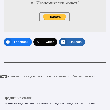
в "Икономически живот"
Facebook
Twitter
LinkedIn
Tags
архивни страници
варненско езеро
карикатура
риба
фекални води
Предишния статия
Бизнесът вдигна високо летвата пред законодателството у нас