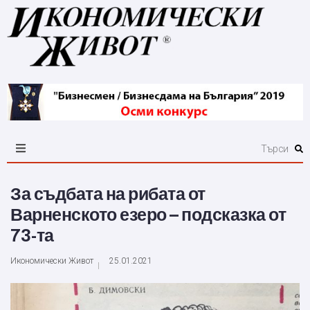
За съдбата на рибата от
Варненското езеро – подсказка от
73-та
Икономически Живот
25.01.2021