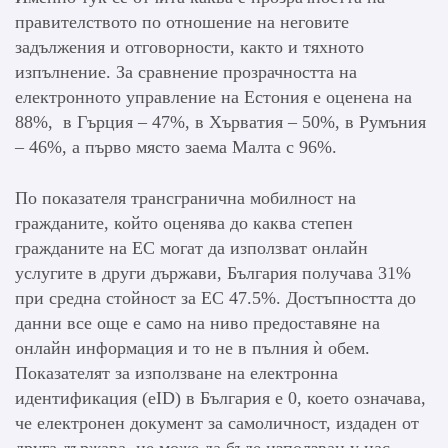
правителството по отношение на неговите
задължения и отговорности, както и тяхното
изпълнение. За сравнение прозрачността на
електронното управление на Естония е оценена на
88%, в Гърция – 47%, в Хърватия – 50%, в Румъния
– 46%, а първо място заема Малта с 96%.
По показателя трансгранична мобилност на
гражданите, който оценява до каква степен
гражданите на ЕС могат да използват онлайн
услугите в други държави, България получава 31%
при средна стойност за ЕС 47.5%. Достъпността до
данни все още е само на ниво предоставяне на
онлайн информация и то не в пълния ѝ обем.
Показателят за използване на електронна
идентификация (eID) в България е 0, което означава,
че електронен документ за самоличност, издаден от
друга държава, не може да бъде използван у нас.