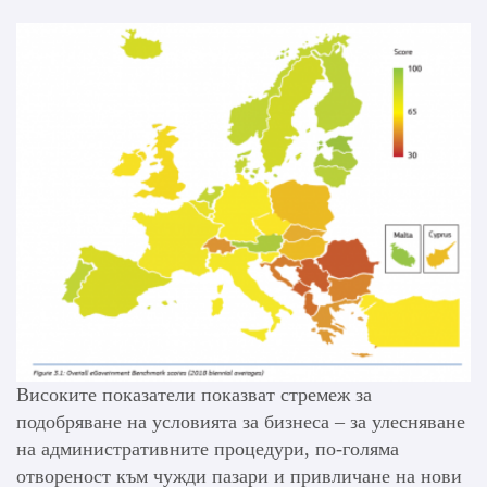
Високите показатели показват стремеж за
подобряване на условията за бизнеса – за улесняване
на административните процедури, по-голяма
отвореност към чужди пазари и привличане на нови