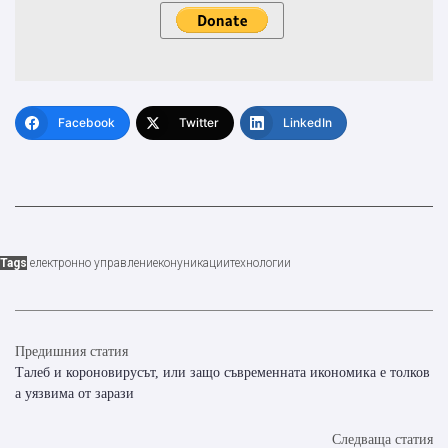
Facebook
Twitter
LinkedIn
Tags
електронно управление
конуникации
технологии
Предишния статия
Талеб и короновирусът, или защо съвременната икономика е толков
а уязвима от зарази
Следваща статия