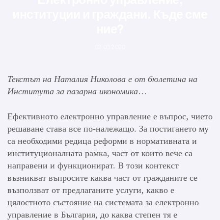
институции и граждани. Къде сме
ние?
02.03.2020
Текстът на Наталия Николова е от бюлетина на
Института за пазарна икономика
…
Ефективното електронно управление е въпрос, чието
решаване става все по-належащо. За постигането му
са необходими редица реформи в нормативната и
институционалната рамка, част от които вече са
направени и функционират. В този контекст
възникват въпросите каква част от гражданите се
възползват от предлаганите услуги, какво е
цялостното състояние на системата за електронно
управление в България, до каква степен тя е