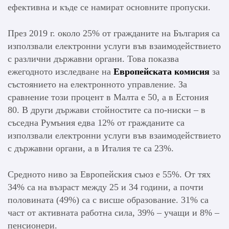
ефективна и къде се намират основните пропуски.
През 2019 г. около 25% от гражданите на България са
използвали електронни услуги във взаимодействието
с различни държавни органи. Това показва
ежегодното изследване на
Европейската комисия
за
състоянието на електронното управление. За
сравнение този процент в Малта е 50, а в Естония
80. В други държави стойностите са по-ниски – в
съседна Румъния едва 12% от гражданите са
използвали електронни услуги във взаимодействието
с държавни органи, а в Италия те са 23%.
Средното ниво за Европейския съюз е 55%. От тях
34% са на възраст между 25 и 34 години, а почти
половината (49%) са с висше образование. 31% са
част от активната работна сила, 39% – учащи и 8% –
пенсионери.