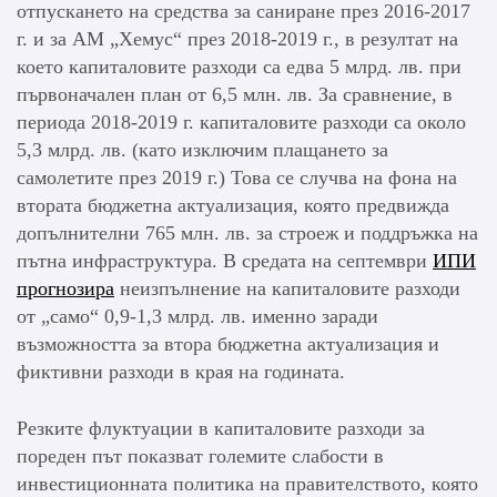
отпускането на средства за саниране през 2016-2017
г. и за АМ „Хемус“ през 2018-2019 г., в резултат на
което капиталовите разходи са едва 5 млрд. лв. при
първоначален план от 6,5 млн. лв. За сравнение, в
периода 2018-2019 г. капиталовите разходи са около
5,3 млрд. лв. (като изключим плащането за
самолетите през 2019 г.) Това се случва на фона на
втората бюджетна актуализация, която предвижда
допълнителни 765 млн. лв. за строеж и поддръжка на
пътна инфраструктура. В средата на септември
ИПИ
прогнозира
неизпълнение на капиталовите разходи
от „само“ 0,9-1,3 млрд. лв. именно заради
възможността за втора бюджетна актуализация и
фиктивни разходи в края на годината.
Резките флуктуации в капиталовите разходи за
пореден път показват големите слабости в
инвестиционната политика на правителството, която