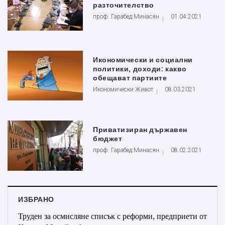
разточителство
проф. Гарабед Минасян
01.04.2021
Икономически и социални
политики, доходи: какво
обещават партиите
Икономически Живот
08.03.2021
Приватизиран държавен
бюджет
проф. Гарабед Минасян
08.02.2021
ИЗБРАНО
Труден за осмисляне списък с реформи, предприети от