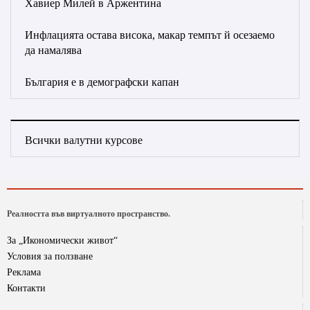
Хавиер Милей в Аржентина
Инфлацията остава висока, макар темпът й осезаемо
да намалява
България е в демографски капан
Всички валутни курсове
Реалността във виртуалното пространство.
За „Икономически живот“
Условия за ползване
Реклама
Контакти