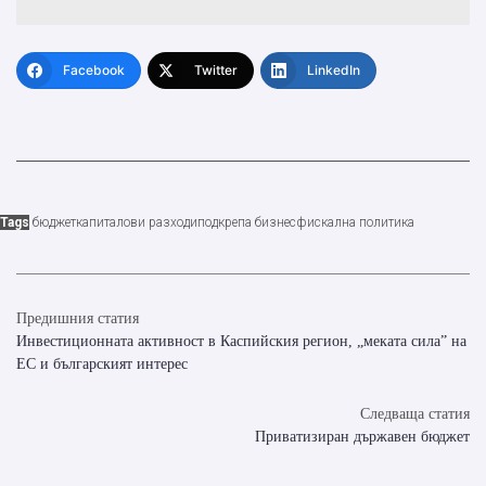
Facebook
Twitter
LinkedIn
Tags
бюджет
капиталови разходи
подкрепа бизнес
фискална политика
Предишния статия
Инвестиционната активност в Каспийския регион, „меката сила” на
ЕС и българският интерес
Следваща статия
Приватизиран държавен бюджет