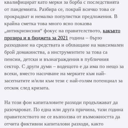
квалифицират като мерки за борба с последствията
от пандемията. Разбира се, покрай всичко това се
прокрадват и немалко популистки предложения. В
крайна сметка това много ясно показва
„антикризисния“ фокус на правителството,
какъвто
прозира и в бюджета за 2021
година – бързо
разходване на средствата и обхващане на максимален
брой домакинства, а инструментите за това са
пенсии, детски и възнаграждения в публичния
сектор. С други думи – водещото е да има по нещо за
всеки, вместо насочване на мерките към най-
засегнатите и/или към тези с най-голям потенциал за
отскок след кризата.
На този фон капиталовите разходи продължават да
разочароват. По една или друга причина, тази година
правителството не се възползва от възможността да
отчита фиктивни капиталови разходи, както