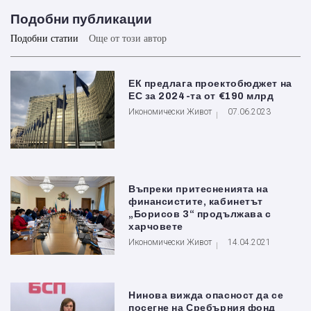
Подобни публикации
Подобни статии
Още от този автор
ЕК предлага проектобюджет на
ЕС за 2024-та от €190 млрд
Икономически Живот
07.06.2023
Въпреки притесненията на
финансистите, кабинетът
„Борисов 3“ продължава с
харчовете
Икономически Живот
14.04.2021
Нинова вижда опасност да се
посегне на Сребърния фонд