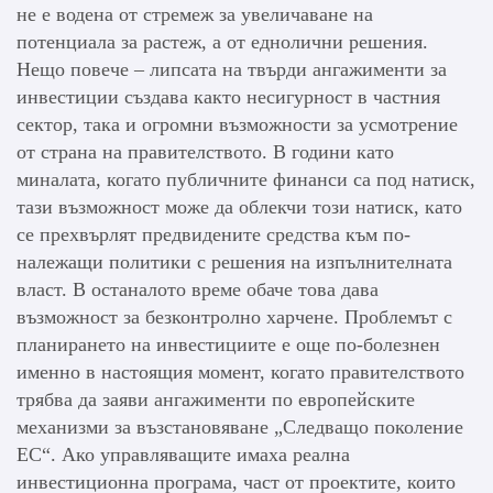
не е водена от стремеж за увеличаване на
потенциала за растеж, а от еднолични решения.
Нещо повече – липсата на твърди ангажименти за
инвестиции създава както несигурност в частния
сектор, така и огромни възможности за усмотрение
от страна на правителството. В години като
миналата, когато публичните финанси са под натиск,
тази възможност може да облекчи този натиск, като
се прехвърлят предвидените средства към по-
належащи политики с решения на изпълнителната
власт. В останалото време обаче това дава
възможност за безконтролно харчене. Проблемът с
планирането на инвестициите е още по-болезнен
именно в настоящия момент, когато правителството
трябва да заяви ангажименти по европейските
механизми за възстановяване „Следващо поколение
ЕС“. Ако управляващите имаха реална
инвестиционна програма, част от проектите, които