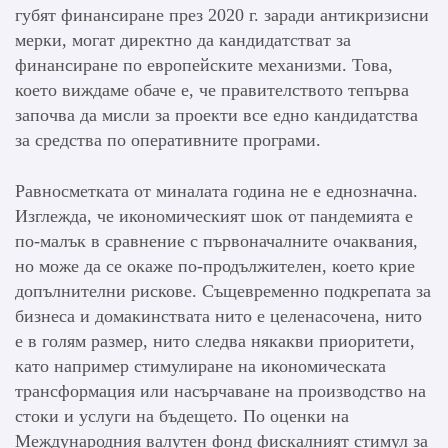
губят финансиране през 2020 г. заради антикризисни
мерки, могат директно да кандидатстват за
финансиране по европейските механизми. Това,
което виждаме обаче е, че правителството тепърва
започва да мисли за проекти все едно кандидатства
за средства по оперативните програми.
Равносметката от миналата година не е еднозначна.
Изглежда, че икономическият шок от пандемията е
по-малък в сравнение с първоначалните очаквания,
но може да се окаже по-продължителен, което крие
допълнителни рискове. Същевременно подкрепата за
бизнеса и домакинствата нито е целенасочена, нито
е в голям размер, нито следва някакви приоритети,
като например стимулиране на икономическата
трансформация или насърчаване на производство на
стоки и услуги на бъдещето. По оценки на
Международния валутен фонд фискалният стимул за