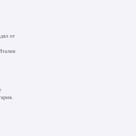
дял от
а
Италия
е
гария.