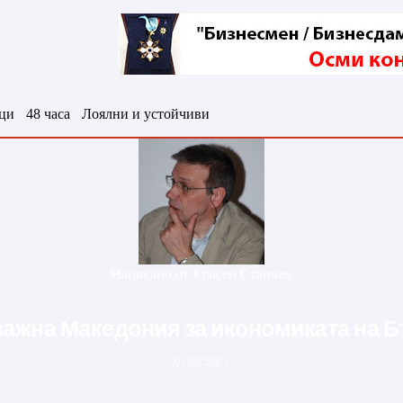
ци
48 часа
Лоялни и устойчиви
Написано от
Красен Станчев
важна Македония за икономиката на 
01.03.2021