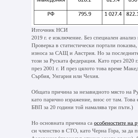
Източник НСИ
2019 г. е изключение. Без специален анализ 
Проверка в статистически портали показва, 
износа за САЩ и Австрия. Но за последните
този за Руската федерация. Като през 2020 г
през 2001 г. И през цялото това време Маке
Сърбия, Унгария или Чехия.
Общата причина за незавидното място на Ру
като парично изражение, внос от там. Това
БВП за 20 години той намалява три пъти.)
Но основната причина са
особеностите на р
си членство в СТО, като Черна Гора, за да 