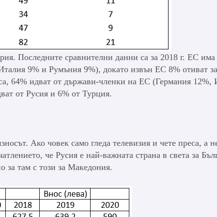
рия. Последните сравнителни данни са за 2018 г. ЕС има 
 Италия 9% и Румъния 9%), докато извън ЕС 8% отиват з
оса, 64% идват от държави-членки на ЕС (Германия 12%, 
ват от Русия и 6% от Турция.
зносът. Ако човек само гледа телевизия и чете преса, а н
чатлението, че Русия е най-важната страна в света за Бъл
о за там с този за Македония.