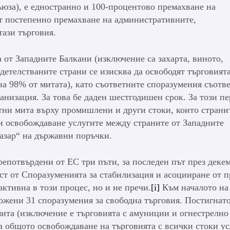
ъюза), е едностранно и 100-процентово премахване на
т постепенно премахване на административните,
ази търговия.
 от Западните Балкани (изключение са захарта, виното,
одетелстваните страни се изисква да освободят търговият
на 98% от митата), като съответните споразумения съотв
анизация. За това бе даден шестгодишен срок. За този п
тни мита върху промишлени и други стоки, които страни
 и освобождаване услугите между страните от Западните
азар“ на държавни поръчки.
препотвърдени от ЕС три пъти, за последен път през деке
аст от Споразуменията за стабилизация и асоцииране от 
активна в този процес, но и не пречи.
[i]
Към началото на 
ожени 31 споразумения за свободна търговия. Постигнато
та (изключение е търговията с амуниции и огнестрелно
а общото освобождаване на търговията с всички стоки ус