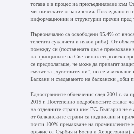
тогава е в процес на присъединяване към С
митническите ограничения. Последвано и о
информационни и структурни пречки пред т
Първоначално са освободени 95.4% от вноса
телетата сукалчета и някои риби). От облаг
помежду си (поставената цел е премахване 
на принципите на Световната търговска орг
се предполагаше, че може да прилагат защи
смятат за „чувствителни“, но се изискваше
Балкани и създаването на балкански „общ п
Едностранните облекчения след 2001 г. са 
2015 г. Постепенно подробностите стават ч
на отделните страни към ЕС. България не е 
от балканските страни са подписани и прил
почти 100% премахване на промишлените ми
оръжие от Сърбия и Босна и Херцеговина), 