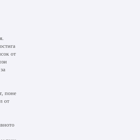
я.
достига
исок от
ози
 за
т, поне
л от
авното