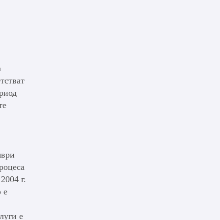
а
етстват
ериод
те
мври
процеса
2004 г.
 е
луги е