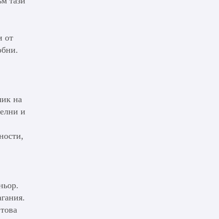
ъм тази
и от
обни.
чик на
телни и
ности,
ньор.
агания.
 това