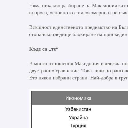
Няма никакво разбиране на Македония като 
въпроса, основното е високомерно и не съв
Всъщност единственото предимство на Бълга
стопанско гледище блокиране на присъединя
Къде са „те“
В много отношения Македония изглежда по-д
двустранно сравнение. Това личи по рангов
Ето някои избрани страни. Най-добра в гру