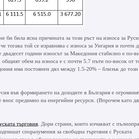
не би била ясна причината за този ръст на износа за Руси
че тогава той се изравнява с износа за Унгария и почти 
 двадесет години износът за Македония стабилно е по-в
. общият обем на износа е с почти 5.7 пъти по-висок от т
дония има постоянен дял между 1.5-20% – близък до този
сия във формирането на доходите в България е огромния
 е внос предимно на енергийни ресурси. (Впрочем като дя
уската търговия
. Дори страни, които изчакват с пълнопр
подпишат споразумения за свободна търговия с Руската