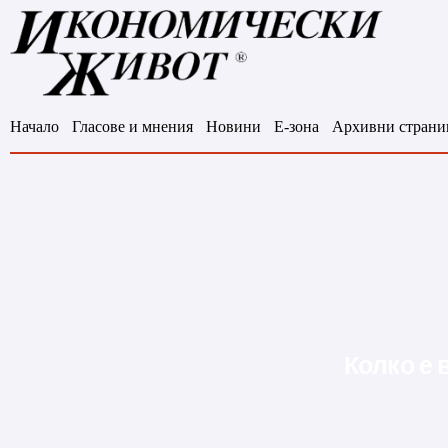
Начало
Гласове и мнения
Новини
Е-зона
Архивни страни
Колко е 