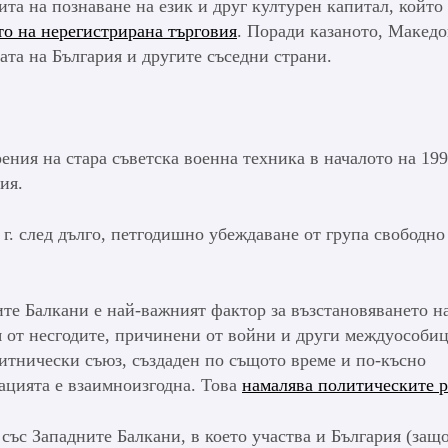
ита на познаване на език и друг културен капитал, който
о на нерегистрирана търговия
. Поради казаното, Макед
ата на България и другите съседни страни.
ния на стара съветска военна техника в началото на 199
ия.
 г. след дълго, петгодишно убеждаване от група свободно
те Балкани е най-важният фактор за възстановяването н
 от несгодите, причинени от войни и други междуособиц
итнически съюз, създаден по същото време и по-късно
ацията е взаимноизгодна. Това
намалява политическите 
със Западните Балкани, в което участва и България (защ