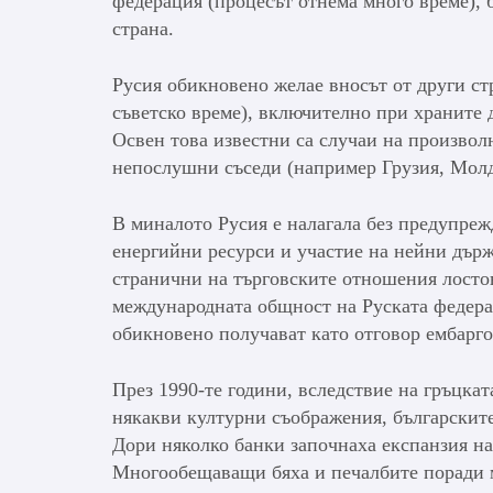
федерация (процесът отнема много време), б
страна.
Русия обикновено желае вносът от други ст
съветско време), включително при храните 
Освен това известни са случаи на произвол
непослушни съседи (например Грузия, Молд
В миналото Русия е налагала без предупреж
енергийни ресурси и участие на нейни дър
странични на търговските отношения лостов
международната общност на Руската федера
обикновено получават като отговор ембарго
През 1990-те години, вследствие на гръцкат
някакви културни съображения, българските
Дори няколко банки започнаха експанзия нат
Многообещаващи бяха и печалбите поради м