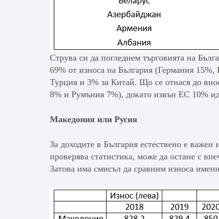
Струва си да погледнем търговията на Бълга
69% от износа на България (Германия 15%,
Турция и 3% за Китай. Що се отнася до вн
8% и Румъния 7%), докато извън ЕС 10% ид
Македония или Русия
За доходите в България естествено е важен и
проверява статистика, може да остане с впе
Затова има смисъл да сравним износа именн