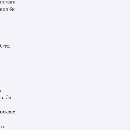
 помага
ония би
0-те,
а
и. За
рискове
ото