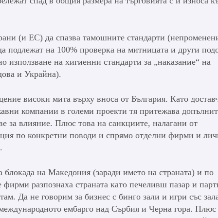
ележат спад в общия размера на търговията с и износа к
рани (и ЕС) да спазва тамошните стандарти (непроменен
да подлежат на 100% проверка на митницата и други под
но използване на хигиенни стандарти за „наказание“ на
ова и Украйна).
дение високи мита върху вноса от България. Като достав
жавни компании в големи проекти тя притежава допълни
е за влияние. Плюс това на санкциите, налагани от
ция по конкретни поводи и спрямо отделни фирми и лич
.
а блокада на Македония (заради името на страната) и по
 фирми разпознаха страната като печеливш пазар и парт
ам. Да не говорим за бизнес с бинго зали и игри със зал
еждународното ембарго над Сърбия и Черна гора. Плюс