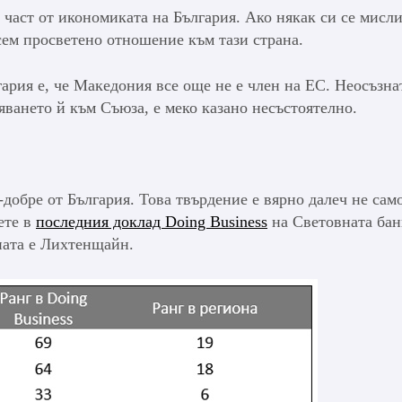
част от икономиката на България. Ако някак си се мисли
сем просветено отношение към тази страна.
рия е, че Македония все още не е член на ЕС. Неосъзна
ването й към Съюза, е меко казано несъстоятелно.
обре от България. Това твърдение е вярно далеч не сам
ете в
последния доклад Doing Business
на Световната бан
пата е Лихтенщайн.