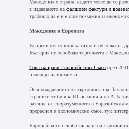
Македония е страна, където може да се разч
в издаването на
фалшиви фактури и воденет
трябвало да е и е още по-важна за икономик
Македония и Европата
Въпреки културния капитал и няколкото даре
България не освободи търговията с Македон
Това направи Европейският Съюз
през 2001
плаващи икономисти.
Освобождаването на търговията със Западни
страните от бивша Югославия и на Албания
разлика от споразуменията в Евразийския м
прераснал в икономически съюз, тук интегр
Европейското освобождаване на търговията 