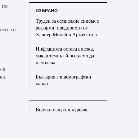
 по
ИЗБРАНО
Труден за осмисляне списък с
реформи, предприети от
тото от
Хавиер Милей в Аржентина
Инфлацията остава висока,
макар темпът й осезаемо да
намалява
о в
ка.
България е в демографски
капан
Всички валутни курсове