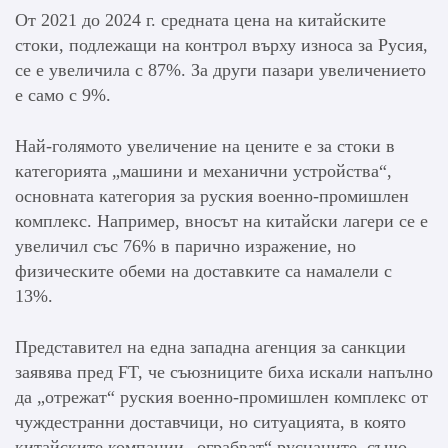
От 2021 до 2024 г. средната цена на китайските
стоки, подлежащи на контрол върху износа за Русия,
се е увеличила с 87%. За други пазари увеличението
е само с 9%.
Най-голямото увеличение на цените е за стоки в
категорията „машини и механични устройства“,
основната категория за руския военно-промишлен
комплекс. Например, вносът на китайски лагери се е
увеличил със 76% в парично изражение, но
физическите обеми на доставките са намалели с
13%.
Представител на една западна агенция за санкции
заявява пред FT, че съюзниците биха искали напълно
да „отрежат“ руския военно-промишлен комплекс от
чуждестранни доставчици, но ситуацията, в която
китайските компании „ограбват“ руснаците, също