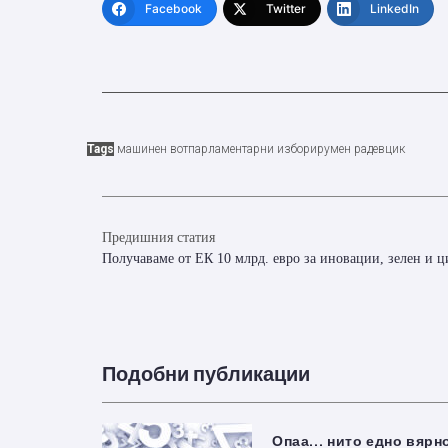
Facebook
Twitter
LinkedIn
Tags
машинен вот
парламентарни избори
румен радев
цик
Предишния статия
Получаваме от ЕК 10 млрд. евро за иновации, зелен и 
Подобни публикации
Опаа… нито едно вярн