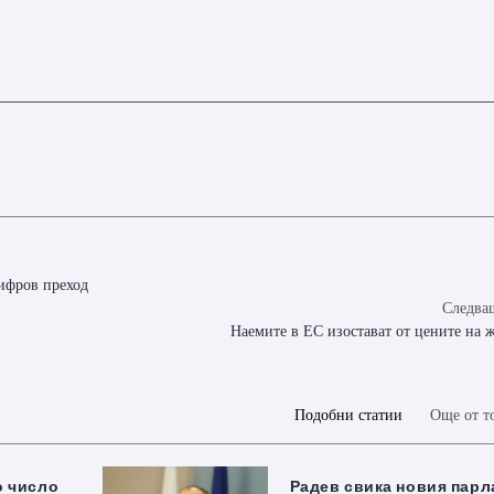
цифров преход
Следващ
Наемите в ЕС изостават от цените на
Подобни статии
Още от т
о число
Радев свика новия парл