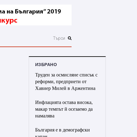
ИЗБРАНО
Труден за осмисляне списък с
реформи, предприети от
Хавиер Милей в Аржентина
Инфлацията остава висока,
макар темпът й осезаемо да
намалява
България е в демографски
капан