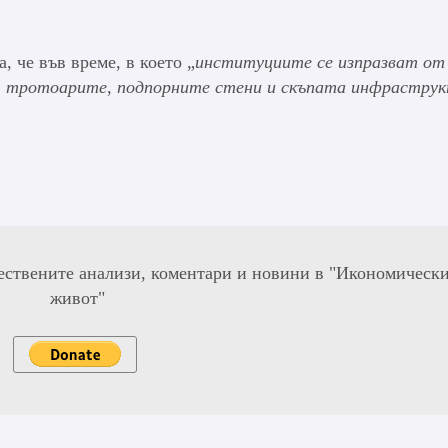
, че във време, в което „
институциите се изпразват от
а, тротоарите, подпорните стени и скъпата инфраструк
ествените анализи, коментари и новини в "Икономическ
живот"