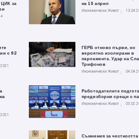
 ЦИК за
на 15 април
ри
Икономически Живот
13.04.
24
ите
ГЕРБ отново първи, но
ии с 92
вероятно изолирани в
парламента. Удар на Сл
Трифонов
.2021
Икономически Живот
04.04.
а
Работодателите подгот
на
предизборни срещи с п
Икономически Живот
03.02.
.2021
Съмнения за честността