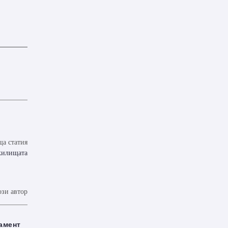
а статия
 жилищата
ози автор
амент