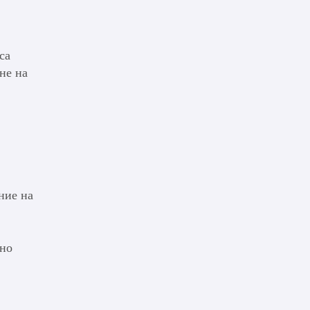
са
не на
ние на
нно