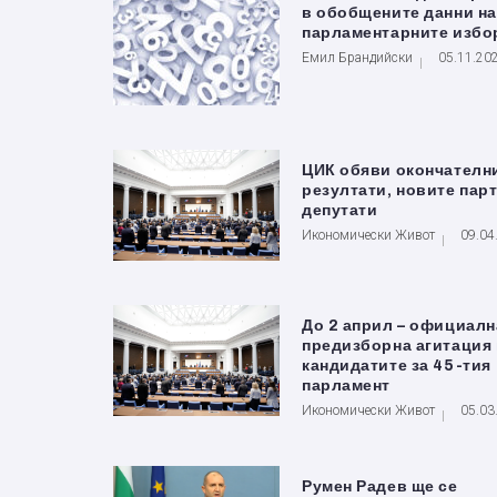
в обобщените данни на
парламентарните избо
Емил Брандийски
05.11.20
ЦИК обяви окончателн
резултати, новите парт
депутати
Икономически Живот
09.04
До 2 април – официалн
предизборна агитация 
кандидатите за 45-тия
парламент
Икономически Живот
05.03
Румен Радев ще се