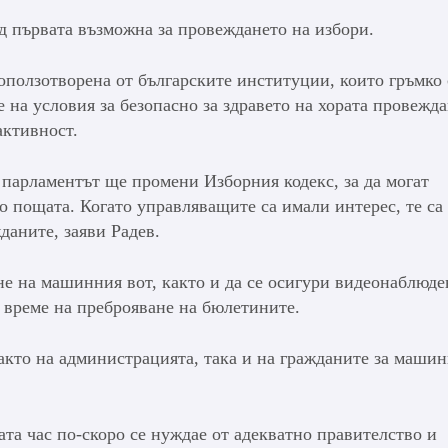
ед първата възможна за провеждането на избори.
 оползотворена от българските институции, които гръмко 
 на условия за безопасно за здравето на хората провежда
активност.
е парламентът ще промени Изборния кодекс, за да могат
о пощата. Когато управляващите са имали интерес, те са
даните, заяви Радев.
не на машинния вот, както и да се осигури видеонаблюде
 време на преброяване на бюлетините.
акто на администрацията, така и на гражданите за маши
ата час по-скоро се нуждае от адекватно правителство и