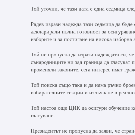
Той уточни, че тази дата е една седмица сл
Радев изрази надежда тази седмица да бъде
декларирали пълна готовност за осигуряване
изборите и за постигане на висока изборна 
Той не пропусна да изрази надеждата си, ч
сънародниците ни зад граница да гласуват п
променяли законите, сега интерес имат граж
Той поиска също така и да няма ръчно брое
избирателните секции и излъчване в реално
Той настоя още ЦИК да осигури обучение к
гласуване.
Президентът не пропусна да заяви, че стран