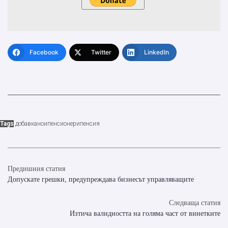
Facebook
Twitter
LinkedIn
Tags
добавка
нои
пенсионери
пенсия
Предишния статия
Допускате грешки, предупреждава бизнесът управляващите
Следваща статия
Изтича валидността на голяма част от винетките