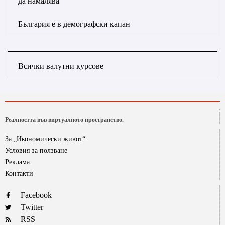
да намалява
България е в демографски капан
Всички валутни курсове
Реалността във виртуалното пространство.
За „Икономически живот“
Условия за ползване
Реклама
Контакти
Facebook
Twitter
RSS