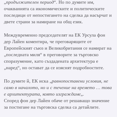
„
продължителен период
“. Но по думите им,
очакванията са икономическите и политическите
последици от непостигането на сделка да насърчат и
двете страни за намиране на общ език.
Междувременно председателят на ЕК Урсула фон
дер Лайен коментира, че преговарящите от
Европейският съюз и Великобритания се намират на
„последната миля“ в преговорите за търговско
споразумение, като създадената архитектура е
„наред“, но остават да се изяснят подробностите.
По думите й, ЕК иска „
равнопоставени условия, не
само в началото, но и с течение на времето … това
е архитектурата, която изграждаме
„.
Според фон дер Лайен обаче от решаващо значение
за постигане на търговска сделка са детайлите.