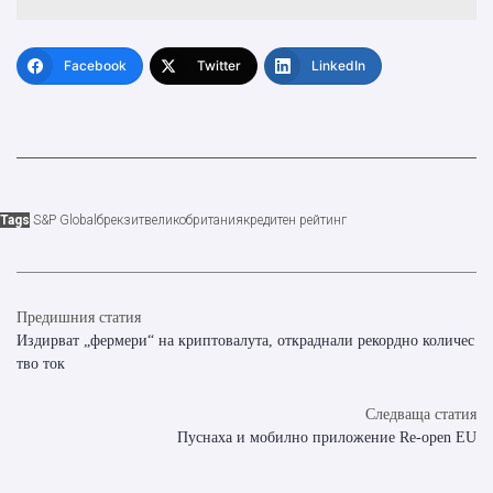
Facebook
Twitter
LinkedIn
Tags
S&P Global
брекзит
великобритания
кредитен рейтинг
Предишния статия
Издирват „фермери“ на криптовалута, откраднали рекордно количес
тво ток
Следваща статия
Пуснаха и мобилно приложение Re-open EU