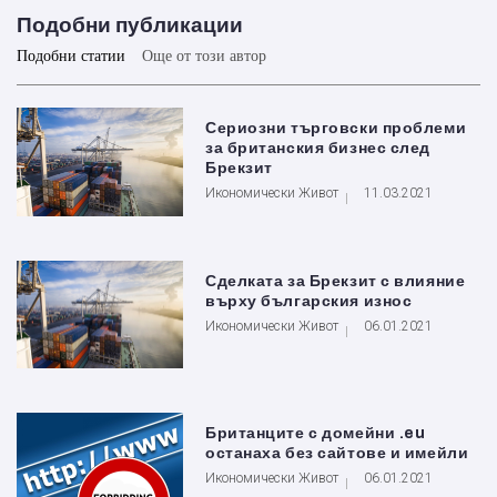
Подобни публикации
Подобни статии
Още от този автор
Сериозни търговски проблеми
за британския бизнес след
Брекзит
Икономически Живот
11.03.2021
Сделката за Брекзит с влияние
върху българския износ
Икономически Живот
06.01.2021
Британците с домейни .eu
останаха без сайтове и имейли
Икономически Живот
06.01.2021