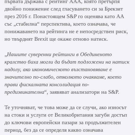
първата държава с рейтинг AAA, която претърпя
двойно понижение след гласуването си за Брекзит
през 2016 г. Понастоящем S&P го оценява като AA
със „стабилна“ перспектива, което означава, че
понижаването на рейтинга не е непосредствен риск,
но твърдият Brexit ще окаже отново натиск.
„
Нашите суверенни рейтинги в Обединеното
кралство биха могли да бъдат подложени на натиск
надолу, ако икономическото възстановяване е
значително по-слабо, отколкото очакваме, което
прави фискалната консолидация по-
предизвикателна
“, заявяват анализатори на S&P.
Те уточняват, че това може да се случи, ако износът
на стоки и услуги от Великобритания загуби достъп
до ключови европейски пазари за продължителен
период, без да се определя какво означава