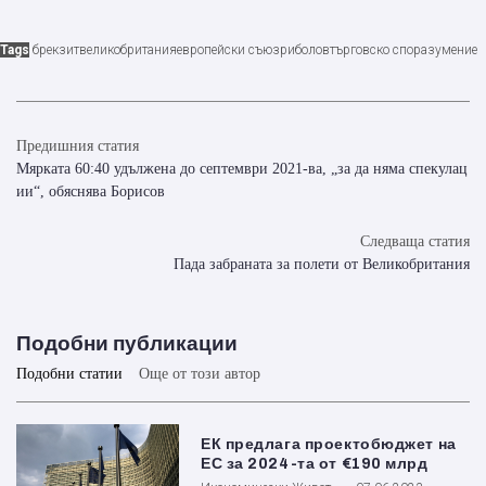
Tags
брекзит
великобритания
европейски съюз
риболов
търговско споразумение
Предишния статия
Мярката 60:40 удължена до септември 2021-ва, „за да няма спекулац
ии“, обяснява Борисов
Следваща статия
Пада забраната за полети от Великобритания
Подобни публикации
Подобни статии
Още от този автор
ЕК предлага проектобюджет на
ЕС за 2024-та от €190 млрд