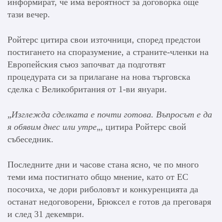
информират, че има вероятност за договорка още
тази вечер.
Ройтерс цитира свои източници, според предстои
постигането на споразумение, а страните-членки на
Европейския съюз започват да подготвят
процедурата си за прилагане на нова търговска
сделка с Великобритания от 1-ви януари.
„
Изглежда сделката е почти готова. Въпросът е да
я обявим днес или утре
„, цитира Ройтерс свой
събеседник.
Последните дни и часове стана ясно, че по много
теми има постигнато общо мнение, като от ЕС
посочиха, че дори риболовът и конкуренцията да
останат недоговорени, Брюксел е готов да преговаря
и след 31 декември.