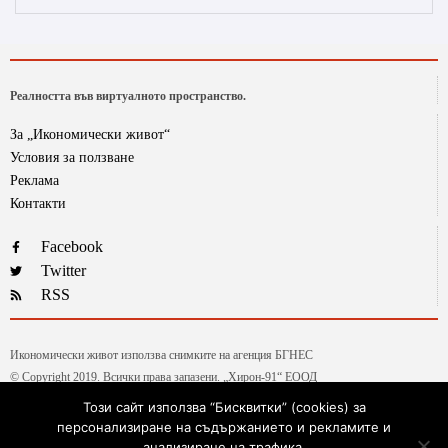
Реалността във виртуалното пространство.
За „Икономически живот“
Условия за ползване
Реклама
Контакти
Facebook
Twitter
RSS
Икономически живот използва снимките на агенция БГНЕС
© Copyright 2019. Всички права запазени. „Хирон-91“ ЕООД
Този сайт използва “Бисквитки” (cookies) за
персонализиране на съдържанието и рекламите и
Текстовете от рубриката „Гласове и мнения“ са авторски, на колумнистите на ИЖ.
анализиране на трафика.