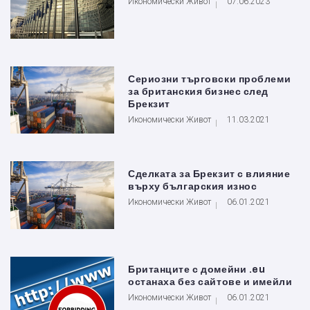
Икономически Живот
07.06.2023
Сериозни търговски проблеми
за британския бизнес след
Брекзит
Икономически Живот
11.03.2021
Сделката за Брекзит с влияние
върху българския износ
Икономически Живот
06.01.2021
Британците с домейни .eu
останаха без сайтове и имейли
Икономически Живот
06.01.2021