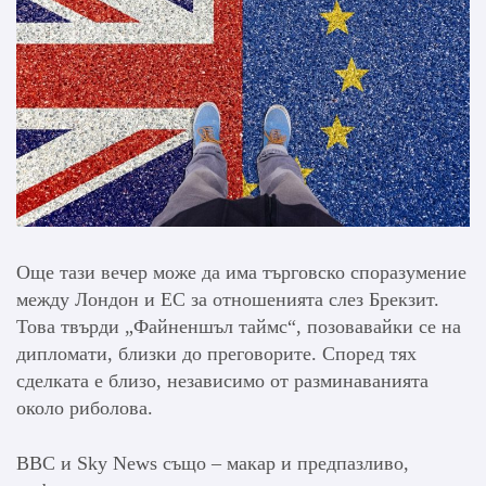
Още тази вечер може да има търговско споразумение
между Лондон и ЕС за отношенията слез Брекзит.
Това твърди „Файненшъл таймс“, позовавайки се на
дипломати, близки до преговорите. Според тях
сделката е близо, независимо от разминаванията
около риболова.
BBC и Sky News също – макар и предпазливо,