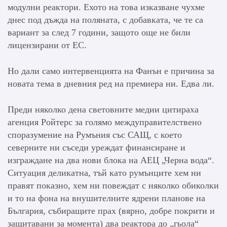
модулни реактори. Ехото на това изказване чухме
днес под дъжда на поляната, с добавката, че те са
вариант за след 7 години, защото още не били
лицензирани от ЕС.
Но дали само интервенцията на Фанън е причина за
новата тема в дневния ред на премиера ни. Едва ли.
Преди няколко дена световните медии цитираха
агенция Ройтерс за голямо междуправителствено
споразумение на Румъния със САЩ, с което
северните ни съседи уреждат финансиране и
изграждане на два нови блока на АЕЦ „Черна вода“.
Ситуация деликатна, тъй като румънците хем ни
правят показно, хем ни повеждат с няколко обиколки
и то на фона на внушителните ядрени планове на
България, събиращите прах (вярно, добре покрити и
защитавани за момента) два реактора до „гьола“