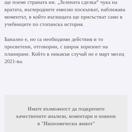
ще поеме страната ни. „Зелената сделка“ чука на
вратата, въглеродните емисии поскъпват, наближава
моментът, в който въглищата ще присъстват само в
учебниците по стопанска история.
Банално е, но са необходими действия и то
просветени, отговорни, с широк хоризонт на
планиране. Който в никакъв случай не е март месец
2021-ва.
Имате възможност да подкрепите
качествените анализи, коментари и новини
в "Икономически живот"