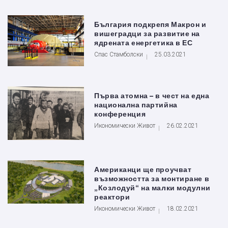
България подкрепя Макрон и
вишеградци за развитие на
ядрената енергетика в ЕС
Спас Стамболски
25.03.2021
Първа атомна – в чест на една
национална партийна
конференция
Икономически Живот
26.02.2021
Американци ще проучват
възможността за монтиране в
„Козлодуй“ на малки модулни
реактори
Икономически Живот
18.02.2021