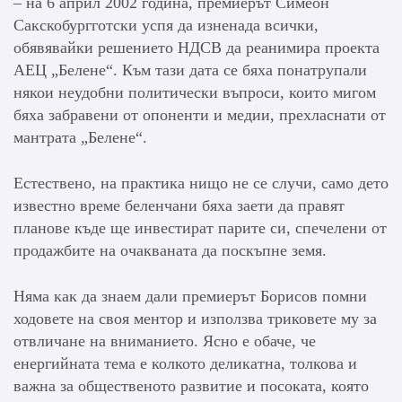
– на 6 април 2002 година, премиерът Симеон
Сакскобургготски успя да изненада всички,
обявявайки решението НДСВ да реанимира проекта
АЕЦ „Белене“. Към тази дата се бяха понатрупали
някои неудобни политически въпроси, които мигом
бяха забравени от опоненти и медии, прехласнати от
мантрата „Белене“.
Естествено, на практика нищо не се случи, само дето
известно време беленчани бяха заети да правят
планове къде ще инвестират парите си, спечелени от
продажбите на очакваната да поскъпне земя.
Няма как да знаем дали премиерът Борисов помни
ходовете на своя ментор и използва триковете му за
отвличане на вниманието. Ясно е обаче, че
енергийната тема е колкото деликатна, толкова и
важна за общественото развитие и посоката, която