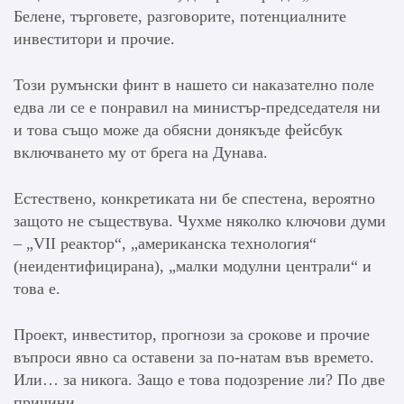
Белене, търговете, разговорите, потенциалните
инвеститори и прочие.
Този румънски финт в нашето си наказателно поле
едва ли се е понравил на министър-председателя ни
и това също може да обясни донякъде фейсбук
включването му от брега на Дунава.
Естествено, конкретиката ни бе спестена, вероятно
защото не съществува. Чухме няколко ключови думи
– „VII реактор“, „американска технология“
(неидентифицирана), „малки модулни централи“ и
това е.
Проект, инвеститор, прогнози за срокове и прочие
въпроси явно са оставени за по-натам във времето.
Или… за никога. Защо е това подозрение ли? По две
причини.