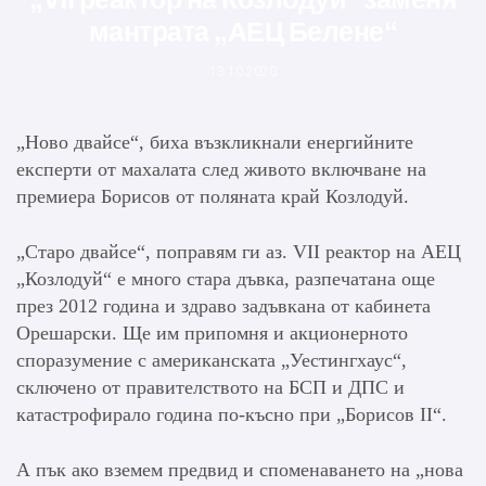
мантрата „АЕЦ Белене“
13.10.2020
„Ново двайсе“, биха възкликнали енергийните
експерти от махалата след живото включване на
премиера Борисов от поляната край Козлодуй.
„Старо двайсе“, поправям ги аз. VII реактор на АЕЦ
„Козлодуй“ е много стара дъвка, разпечатана още
през 2012 година и здраво задъвкана от кабинета
Орешарски. Ще им припомня и акционерното
споразумение с американската „Уестингхаус“,
сключено от правителството на БСП и ДПС и
катастрофирало година по-късно при „Борисов II“.
А пък ако вземем предвид и споменаването на „нова