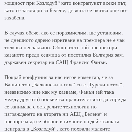
мощност при Козлодуй“ като контрапункт всеки път,
като се заговори за Белене, дъвката се оказва още по-
захабена.
В случая обаче, ако се поразмислим, ще установим,
че днешното ядрено изригване на премиера не е чак
толкова неочаквано. Общо взето той преповтори
казаното преди седмица от посетилия България зам.
държавен секретар на САЩ Франсис Фанън.
Покрай конфузния за нас негов коментар, че за
Вашингтон „Балкански поток“ си е „Турски поток“,
независимо ние как му казваме, Фанън (ей така
между другото) посъветва правителството да спре да
се занимава с остарелите технологии по
изграждането на втората ни АЕЦ „Белене“ и
препоръча да се обърне внимание на действащата
централа в „Козлодуй“, като похвали малките