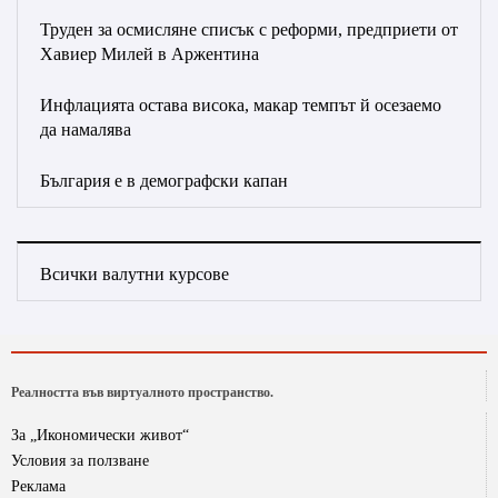
Труден за осмисляне списък с реформи, предприети от
Хавиер Милей в Аржентина
Инфлацията остава висока, макар темпът й осезаемо
да намалява
България е в демографски капан
Всички валутни курсове
Реалността във виртуалното пространство.
За „Икономически живот“
Условия за ползване
Реклама