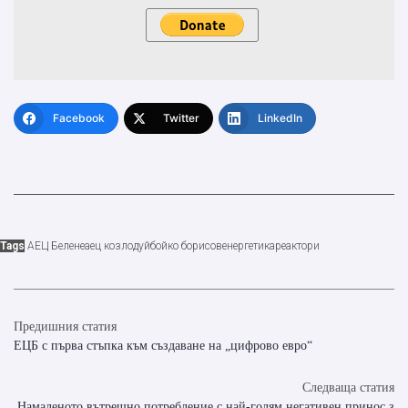
Facebook
Twitter
LinkedIn
Tags
АЕЦ Белене
аец козлодуй
бойко борисов
енергетика
реактори
Предишния статия
ЕЦБ с първа стъпка към създаване на „цифрово евро“
Следваща статия
Намаленото вътрешно потребление с най-голям негативен принос з