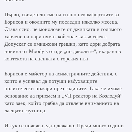
Първо, свидетели сме на силно некомфортните за
Борисов и околните му последни няколко месеца.
Става ясно, че монолозите от джипката и голямото
харчене на пари нямат кой знае какъв ефект.
Допускат се имиджови грешки, като дори добрата
новина от Moody’s отиде „по дяволите“, вкарана в
контекста на сценката с горския пън.
Борисов е майстор на асиметричните действия, с
които е успявал да потуши избухващите
политически пожари през годините. Така че имаме
основание да приемем и „VII реактор на Козлодуй“
като заек, който трябва да отвлече вниманието на
лаещата глутница.
И тук се появява едно дежавю. Преди много години