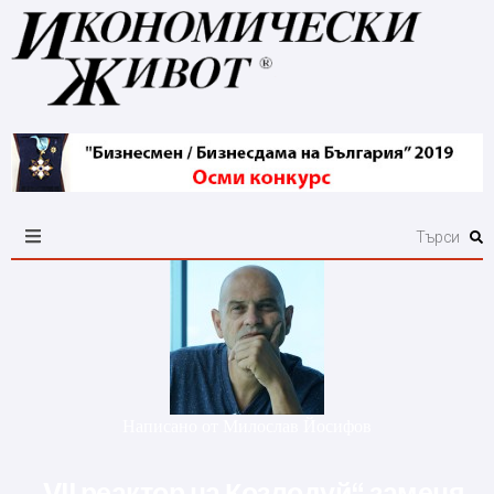
Написано от
Милослав Йосифов
„VII реактор на Козлодуй“ заменя