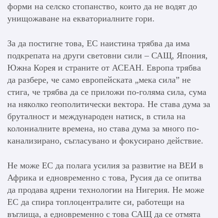
форми на селско стопанство, които да не водят до
унищожаване на екваториалните гори.
За да постигне това, ЕС наистина трябва да има
подкрепата на други световни сили – САЩ, Япония,
Южна Корея и страните от АСЕАН. Европа трябва
да разбере, че само европейската „мека сила” не
стига, че трябва да се приложи по-голяма сила, сума
на няколко геополитически вектора. Не става дума за
бруталност и международен натиск, в стила на
колониалните времена, но става дума за много по-
канализирано, съгласувано и фокусирано действие.
Не може ЕС да полага усилия за развитие на ВЕИ в
Африка и едновременно с това, Русия да се опитва
да продава ядрени технологии на Нигерия. Не може
ЕС да спира топлоцентралите си, работещи на
въглища, а едновременно с това САЩ да се отмята