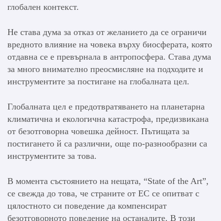
глобален контекст.
Не става дума за отказ от желанието да се ограничи
вредното влияние на човека върху биосферата, която
отдавна се е превърнала в антропосфера. Става дума
за много внимателно преосмисляне на подходите и
инструментите за постигане на глобалната цел.
Глобалната цел е предотвратяването на планетарна
климатична и екологична катастрофа, предизвикана
от безотговорна човешка дейност. Пътищата за
постигането й са различни, още по-разнообразни са
инструментите за това.
В момента състоянието на нещата, “State of the Art”,
се свежда до това, че страните от ЕС се опитват с
цялостното си поведение да компенсират
безотговорното поведение на останалите. В този