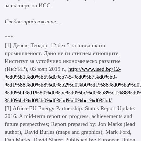
за експерт на ИСС.
Следва продължение…
***
[1] Дечев, Теодор, 12 без 5 за шивашката
промишленост. Дано не ги стигнем етиопците,
Институт за устойчиво икономическо развитие
(ИнУИР), 03 юли 2019 г.,
http://www.ised.bg/12-
%d0%b1%d0%b5%d0%b7-5-%d0%b7%d0%b0-
%d1%88%d0%b8%d0%b2%d0%b0%d1%88%d0%ba%d0
%d0%bf%d1%80%d0%be%d0%bc%d0%b8%d1%88%d0
%d0%b4%d0%b0%d0%bd%d0%be-%d0%bd/
[3] Africa-EU Energy Partnership. Status Report Update:
2016. A mid-term report on progress, achievements and
future perspectives; Report prepared by: Jon Marks (lead
author), David Burles (maps and graphics), Mark Ford,
Dan Marks, David Slater; Published by: European Union