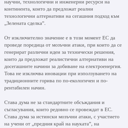
научни, технологични и инженерни ресурси на
континента, които да предложат реални
технологични алтернативи на сегашния подход към
„Зелената сделка”.
От изключително значение е в този момент ЕС да
проведе поредица от мозъчни атаки, при които да се
генерират различни идеи за технически решения,
които да предложат реалистични алтернативи на
досегашните начини за добиване на електроенергия.
Това не изключва иновации при използуването на
традиционните горива по по-екологичен и по-
рентабилен начин.
Става дума не за стандартните обсъждания и
съгласувания, които редовно се провеждат в ЕС.
Става дума за истински мозъчни атаки, с участието
на учени от „предния край на науката”, на