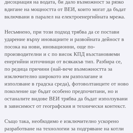
дисоциация на водата, би дало възможност за рязко
вдигане на мощността от ВЕИ, които могат да бъдат
включвани в паралел на електроенергийната мрежа.
Несъмнено, при този подход трябва да се постави
ударение върху иновациите и развойната дейност в
посока на нови, иновационни, още по-
производителни и с по висок КПД възстановяеми
енергийни източници от всякакъв тип. Разбира се,
по редица причини (най-вече възможността за
изключително широкото им разполагане и
използване в градска среда), фотоволтаиците от ново
поколение ще бъдат особено предпочитани, но и
останалите видове ВЕИ трябва да бъдат използувани
в зависимост от географския и технически контекст.
Също така, необходимо е изключително ускорено
разработване на технологии за подгряване на котли