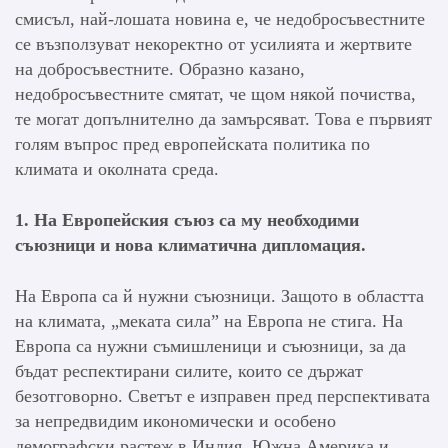
смисъл, най-лошата новина е, че недобросъвестните
се възползуват некоректно от усилията и жертвите
на добросъвестните. Образно казано,
недобросъвестните смятат, че щом някой почиства,
те могат допълнително да замърсяват. Това е първият
голям въпрос пред европейската политика по
климата и околната среда.
1. На Европейския съюз са му необходими
съюзници и нова климатична дипломация.
На Европа са й нужни съюзници. Защото в областта
на климата, „меката сила” на Европа не стига. На
Европа са нужни съмишленици и съюзници, за да
бъдат респектирани силите, които се държат
безотговорно. Светът е изправен пред перспективата
за непредвидим икономически и особено
демографски растеж в Индия, Южна Америка и