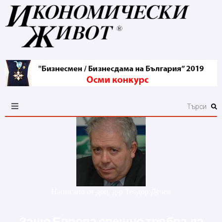
Написано от
доц. д-р Теодор Дечев
Защо Европа спешно трябва да