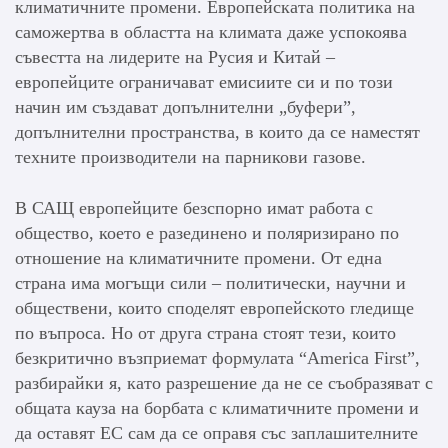
климатичните промени. Европейската политика на
саможертва в областта на климата даже успокоява
съвестта на лидерите на Русия и Китай –
европейците ограничават емисиите си и по този
начин им създават допълнителни „буфери”,
допълнителни пространства, в които да се наместят
техните производители на парникови газове.
В САЩ европейците безспорно имат работа с
общество, което е разединено и поляризирано по
отношение на климатичните промени. От една
страна има могъщи сили – политически, научни и
обществени, които споделят европейското гледище
по въпроса. Но от друга страна стоят тези, които
безкритично възприемат формулата “America First”,
разбирайки я, като разрешение да не се съобразяват с
общата кауза на борбата с климатичните промени и
да оставят ЕС сам да се оправя със заплашителните