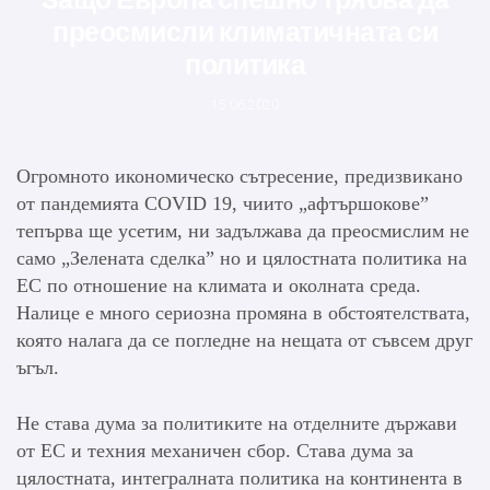
преосмисли климатичната си
политика
15.06.2020
Огромното икономическо сътресение, предизвикано
от пандемията COVID 19, чиито „афтършокове”
тепърва ще усетим, ни задължава да преосмислим не
само „Зелената сделка” но и цялостната политика на
ЕС по отношение на климата и околната среда.
Налице е много сериозна промяна в обстоятелствата,
която налага да се погледне на нещата от съвсем друг
ъгъл.
Не става дума за политиките на отделните държави
от ЕС и техния механичен сбор. Става дума за
цялостната, интегралната политика на континента в