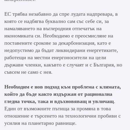
ЕС трябва незабавно да спре лудата надпревара, в
която се надбягва буквално сам със себе си, за
намаляването на въглеродния отпечатък на
икономиката си. Необходимо е преосмисляне на
поставените срокове за декарбонизация, като е
недопустимо да бъдат ликвидирани енергетиките,
работещи на местни енергоносители на цели
държави членки, какъвто е случаят и с България, но
съвсем не само с нея.
Необходим е нов подход към проблема с климата,
който да бъде както издържан от рационална
гледна точка, така и вдъхновяващ и увличащ
.
Един от възможните пътища за промяна в това
отношение е търсенето на технологични пробиви с
усилия на планетарно равнище.