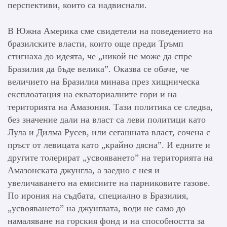
перспективи, които са надвиснали.
В Южна Америка сме свидетели на поведението на
бразилските власти, които още преди Тръмп
стигнаха до идеята, че „никой не може да спре
Бразилия да бъде велика”. Оказва се обаче, че
величието на Бразилия минава през хищническа
експлоатация на екваториалните гори и на
територията на Амазония. Тази политика се следва,
без значение дали на власт са леви политици като
Лула и Дилма Русев, или сегашната власт, сочена с
пръст от левицата като „крайно дясна”. И едните и
другите толерират „усвояването” на територията на
Амазонската джунгла, а заедно с нея и
увеличаването на емисиите на парниковите газове.
По ирония на съдбата, специално в Бразилия,
„усвояването” на джунглата, води не само до
намаляване на горския фонд и на способността за