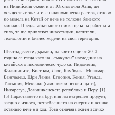
на Индийския океан и от Югоизточна Азия, ще
осъществят значителен икономически растеж, отново
по модела на Китай от вече не толкова близкото
минало. Предлагайки много ниска цена на работната
сила, те ще привлекат инвестиции, капитали,
технологии и бизнес модели на своя територия.
Шестнадесетте държави, на които още от 2013
година се гледа като на „съвкупен” наследник на
китайското икономическо чудо са: Индонезия,
Филипините, Виетнам, Лаос, Камбоджа, Мианмар,
Бангладеш, Шри Ланка, Етиопия, Кения, Уганда,
Танзания, Мексико (само някои негови щати),
Никарагуа, Доминиканската република и Перу. [1]
[5] Нарастването на брутния им вътрешен продукт,
заедно с износа, потреблението на енергия и всичко
останало вече е в ход. Това означава освен всичко