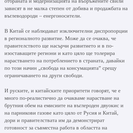
отбраната и модернизацията на въоръжените свили
зависят в не малка степен от добива и продажбата на
въглеводороди – енергоносители.
В Китай се наблюдават изключителни диспропорции
в регионалното развитие. Може да се очаква, че
правителството ще насърчи развитието и в по-
изоставащите региони и като цяло ще толерира
нарастването на потреблението в страната, давайки
по този начин „свобода на консумацията” срещу
ограничаването на други свободи.
И руските, и китайските приоритети говорят, че е
много по-реалистично да очакваме нарастване на
брутния обем на емисиите на въглероден двуокис и
на парникови газове като цяло от Русия и Китай,
дори и правителствата им да демонстрират
готовност за съвместна работа в областта на