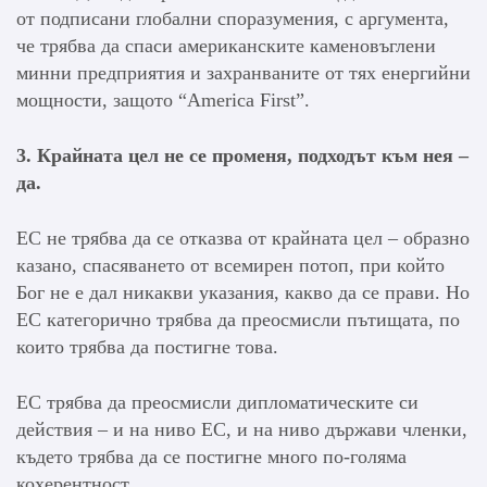
от подписани глобални споразумения, с аргумента,
че трябва да спаси американските каменовъглени
минни предприятия и захранваните от тях енергийни
мощности, защото “America First”.
3. Крайната цел не се променя, подходът към нея –
да.
ЕС не трябва да се отказва от крайната цел – образно
казано, спасяването от всемирен потоп, при който
Бог не е дал никакви указания, какво да се прави. Но
ЕС категорично трябва да преосмисли пътищата, по
които трябва да постигне това.
ЕС трябва да преосмисли дипломатическите си
действия – и на ниво ЕС, и на ниво държави членки,
където трябва да се постигне много по-голяма
кохерентност.