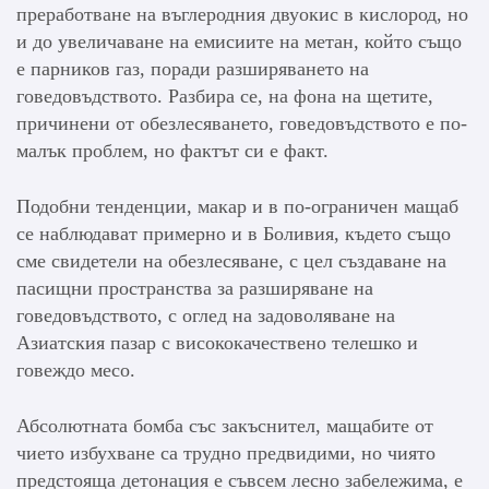
преработване на въглеродния двуокис в кислород, но
и до увеличаване на емисиите на метан, който също
е парников газ, поради разширяването на
говедовъдството. Разбира се, на фона на щетите,
причинени от обезлесяването, говедовъдството е по-
малък проблем, но фактът си е факт.
Подобни тенденции, макар и в по-ограничен мащаб
се наблюдават примерно и в Боливия, където също
сме свидетели на обезлесяване, с цел създаване на
пасищни пространства за разширяване на
говедовъдството, с оглед на задоволяване на
Азиатския пазар с висококачествено телешко и
говеждо месо.
Абсолютната бомба със закъснител, мащабите от
чието избухване са трудно предвидими, но чиято
предстояща детонация е съвсем лесно забележима, е