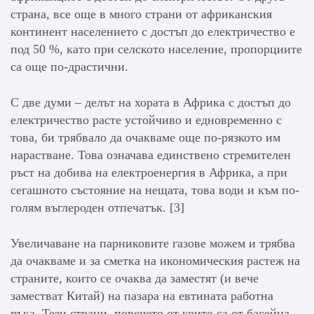
страна, все още в много страни от африканския
континент населението с достъп до електричество е
под 50 %, като при селското население, пропорциите
са още по-драстични.
С две думи – делът на хората в Африка с достъп до
електричество расте устойчиво и едновременно с
това, би трябвало да очакваме още по-рязкото им
нарастване. Това означава единствено стремителен
ръст на добива на електроенергия в Африка, а при
сегашното състояние на нещата, това води и към по-
голям въглероден отпечатък. [3]
Увеличаване на парниковите газове можем и трябва
да очакваме и за сметка на икономическия растеж на
страните, които се очаква да заместят (и вече
заместват Китай) на пазара на евтината работна
ръка. Тези страни, повечето от които са от басейна