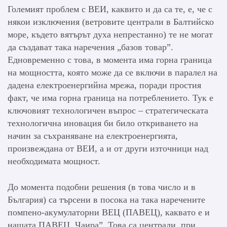
Големият проблем с ВЕИ, каквито и да са те, е, че с
някои изключения (ветровите централи в Балтийско
море, където вятърът духа непрестанно) те не могат
да създават така наречения „базов товар”.
Едновременно с това, в момента има горна граница
на мощността, която може да се включи в паралел на
дадена електроенергийна мрежа, поради простия
факт, че има горна граница на потреблението. Тук е
ключовият технологичен въпрос – стратегическата
технологична иновация би било откриването на
начин за съхраняване на електроенергията,
произвеждана от ВЕИ, а и от други източници над
необходимата мощност.
До момента подобни решения (в това число и в
България) са търсени в посока на така наречените
помпено-акумулаторни ВЕЦ (ПАВЕЦ), каквато е и
нашата ПАВЕЦ „Чаира”. Това са централи, при