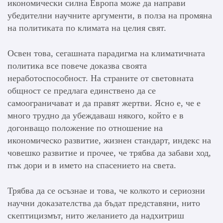
икономически силна Европа може да направи
убедителни научните аргументи, в полза на промяна
на политиката по климата на целия свят.
Освен това, сегашната парадигма на климатичната
политика все повече доказва своята
неработоспособност. На страните от световната
общност се предлага единствено да се
самоограничават и да правят жертви. Ясно е, че е
много трудно да убеждаваш някого, който е в
догонващо положение по отношение на
икономическо развитие, жизнен стандарт, индекс на
човешко развитие и прочее, че трябва да забави ход,
пък дори и в името на спасението на света.
Трябва да се осъзнае и това, че колкото и сериозни
научни доказателства да бъдат представяни, нито
скептицизмът, нито желанието да надхитриш