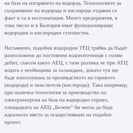
на база на изгарянето на водород. Технологиите за
съхраняване на водорода и кислорода отдавна са
факт и са в експлоатация. Много предприятия, в
това число и в България имат функциониращи
водородни и кислородни стопанства.
Несъмнено, подобни водородни ТЕЦ трябва да бъдат
разположени до постоянни водоизточници с голям
дебит, съвсем както АЕЦ, с тази разлика че при АЕЦ
водата е необходима за охлаждане, докато тук ще
бъде използувана за прозивдството на горивото
(водорода) и окислителя (кислорода). Така например,
при налична технология за производство на
електроенергия на база на водородно гориво,
площадката на АЕЦ „Белене” би могла да бъде
идеалното място за осъществяване на подобен
проект.