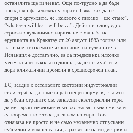
останалите ще изчезнат. Още по-трудно е да бъде
преодолян фатализмът у хората. Няма как да се
спори с аргумента, че „каквото е писано – ще стане”,
“whatever will be – will be …”. Действително, едно
сериозно вулканично изригване с мащаба на
ерупцията на Кракатау от 26 август 1883 година или
на някое от големите изригвания на вулканите в
Исландия е достатъчно, за да предизвика няколко
месечна или няколко годишна „ядрена зима” или
дори климатични промени в средносрочен план.
ЕС, заедно с останалите световни индустриални
сили, трябва да намери работещи формули, с които
да убеди страните със запазени екваториални гори,
да не търсят икономически растеж за тяхна сметка и
едновременно с това да ги компенсира. Това
означава не просто и не само механично отпускани
субсидии и компенсации, а развитие на индустрии и