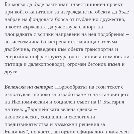
Би могъл да бъде разгърнат инвестиционен проект,
при който капиталът за изграждане на обекта да бъде
набран на фондовата борса от публично дружество,
в което държавата да участвува с апорт на
площадката с всички направени на нея подобрения –
антисеизмична баластрена възглавница с голяма
дълбочина, подведени към обекта транспортна и
енергийна инфраструктура (ж.п. линия; автомобилни
пътища и далекопроводи), огромен бетонов възел и
други.
Бележка на автора
:
Първообразът на този текст е
използуван широко за изработването на становището
на Икономическия и социален съвет на Р. България
на тема: „Европейската зелена сделка –
икономически, социални и екологични
предизвикателства и възможни решения за
България”, по което, авторът е официално привлечен