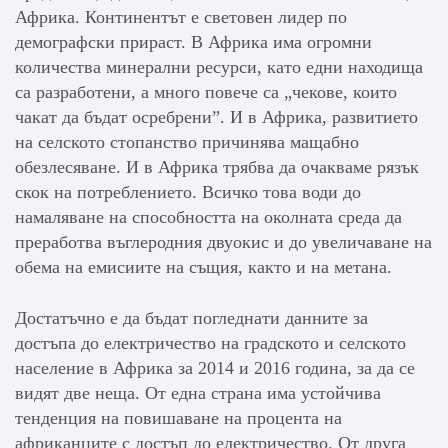
Африка. Континентът е световен лидер по
демографски прираст. В Африка има огромни
количества минерални ресурси, като едни находища
са разработени, а много повече са „чекове, които
чакат да бъдат осребрени”. И в Африка, развитието
на селското стопанство причинява мащабно
обезлесяване. И в Африка трябва да очакваме рязък
скок на потреблението. Всичко това води до
намаляване на способността на околната среда да
преработва въглеродния двуокис и до увеличаване на
обема на емисиите на същия, както и на метана.
Достатъчно е да бъдат погледнати данните за
достъпа до електричество на градското и селското
население в Африка за 2014 и 2016 година, за да се
видят две неща. От една страна има устойчива
тенденция на повишаване на процента на
африканците с достъп до електричество. От друга