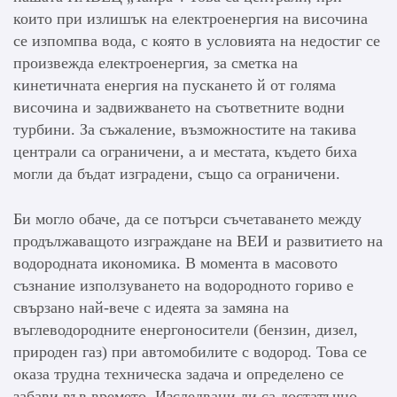
които при излишък на електроенергия на височина
се изпомпва вода, с която в условията на недостиг се
произвежда електроенергия, за сметка на
кинетичната енергия на пускането й от голяма
височина и задвижването на съответните водни
турбини. За съжаление, възможностите на такива
централи са ограничени, а и местата, където биха
могли да бъдат изградени, също са ограничени.
Би могло обаче, да се потърси съчетаването между
продължаващото изграждане на ВЕИ и развитието на
водородната икономика. В момента в масовото
съзнание използуването на водородното гориво е
свързано най-вече с идеята за замяна на
въглеводородните енергоносители (бензин, дизел,
природен газ) при автомобилите с водород. Това се
оказа трудна техническа задача и определено се
забави във времето. Изследвани ли са достатъчно