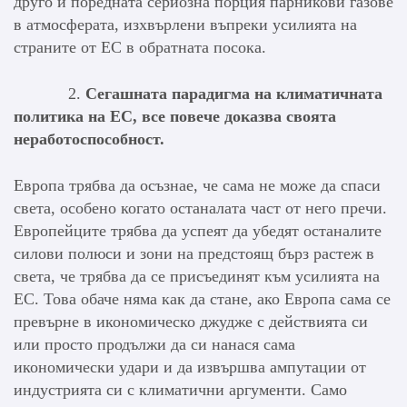
друго и поредната сериозна порция парникови газове
в атмосферата, изхвърлени въпреки усилията на
страните от ЕС в обратната посока.
2.
Сегашната парадигма на климатичната
политика на ЕС, все повече доказва своята
неработоспособност.
Европа трябва да осъзнае, че сама не може да спаси
света, особено когато останалата част от него пречи.
Европейците трябва да успеят да убедят останалите
силови полюси и зони на предстоящ бърз растеж в
света, че трябва да се присъединят към усилията на
ЕС. Това обаче няма как да стане, ако Европа сама се
превърне в икономическо джудже с действията си
или просто продължи да си нанася сама
икономически удари и да извършва ампутации от
индустрията си с климатични аргументи. Само