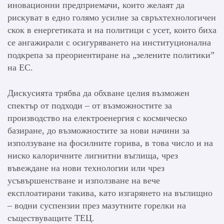
иновационни предприемачи, които желаят да
рискуват в едно голямо усилие за свръхтехнологичен
скок в енергетиката и на политици с усет, които биха
се ангажирали с осигуряването на институционална
подкрепа за преориентиране на „зелените политики”
на ЕС.
Дискусията трябва да обхване целия възможен
спектър от подходи – от възможностите за
производство на електроенергия с космическо
базиране, до възможностите за нови начини за
използуване на фосилните горива, в това число и на
ниско калоричните лигнитни въглища, чрез
въвеждане на нови технологии или чрез
усъвършенстване и използване на вече
експлоатирани такива, като изгарянето на въглищно
– водни суспензии през мазутните горелки на
съществуващите ТЕЦ.