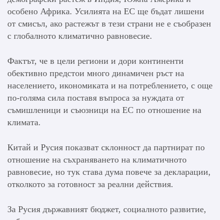
особено Африка. Усилията на ЕС ще бъдат лишени
от смисъл, ако растежът в тези страни не е съобразен
с глобалното климатично равновесие.
Фактът, че в цели региони и дори континенти
обективно предстои много динамичен ръст на
населението, икономиката и на потреблението, с още
по-голяма сила поставя въпроса за нуждата от
съмишленици и съюзници на ЕС по отношение на
климата.
Китай и Русия показват склонност да партнират по
отношение на съхраняването на климатичното
равновесие, но тук става дума повече за декларации,
отколкото за готовност за реални действия.
За Русия държавният бюджет, социалното развитие,