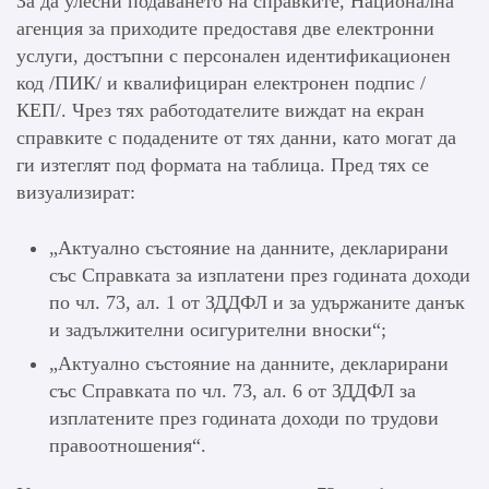
За да улесни подаването на справките, Национална
агенция за приходите предоставя две електронни
услуги, достъпни с персонален идентификационен
код /ПИК/ и квалифициран електронен подпис /
КЕП/. Чрез тях работодателите виждат на екран
справките с подадените от тях данни, като могат да
ги изтеглят под формата на таблица. Пред тях се
визуализират:
„Актуално състояние на данните, декларирани
със Справката за изплатени през годината доходи
по чл. 73, ал. 1 от ЗДДФЛ и за удържаните данък
и задължителни осигурителни вноски“;
„Актуално състояние на данните, декларирани
със Справката по чл. 73, ал. 6 от ЗДДФЛ за
изплатените през годината доходи по трудови
правоотношения“.