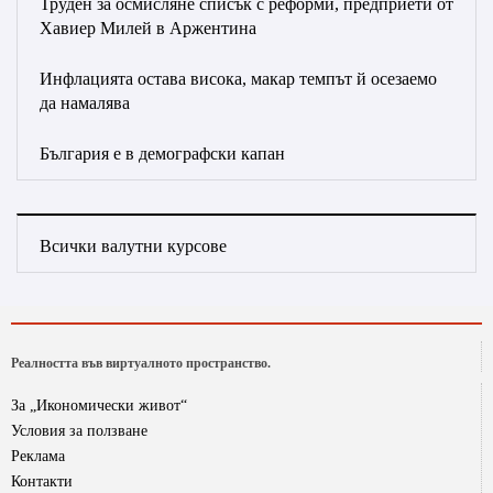
Труден за осмисляне списък с реформи, предприети от
Хавиер Милей в Аржентина
Инфлацията остава висока, макар темпът й осезаемо
да намалява
България е в демографски капан
Всички валутни курсове
Реалността във виртуалното пространство.
За „Икономически живот“
Условия за ползване
Реклама
Контакти