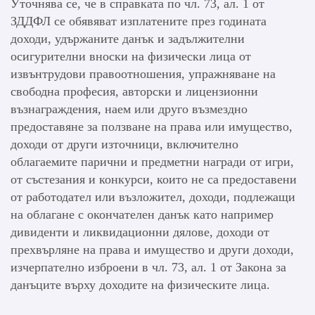
Уточнява се, че в справката по чл. 73, ал. 1 от
ЗДДФЛ се обявяват изплатените през годината
доходи, удържаните данък и задължителни
осигурителни вноски на физически лица от
извънтрудови правоотношения, упражняване на
свободна професия, авторски и лицензионни
възнаграждения, наем или друго възмездно
предоставяне за ползване на права или имущество,
доходи от други източници, включително
облагаемите парични и предметни награди от игри,
от състезания и конкурси, които не са предоставени
от работодател или възложител, доходи, подлежащи
на облагане с окончателен данък като например
дивиденти и ликвидационни дялове, доходи от
прехвърляне на права и имущество и други доходи,
изчерпателно изброени в чл. 73, ал. 1 от Закона за
данъците върху доходите на физическите лица.