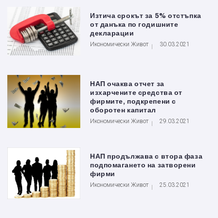
Изтича срокът за 5% отстъпка
от данъка по годишните
декларации
Икономически Живот
30.03.2021
НАП очаква отчет за
изхарчените средства от
фирмите, подкрепени с
оборотен капитал
Икономически Живот
29.03.2021
НАП продължава с втора фаза
подпомагането на затворени
фирми
Икономически Живот
25.03.2021