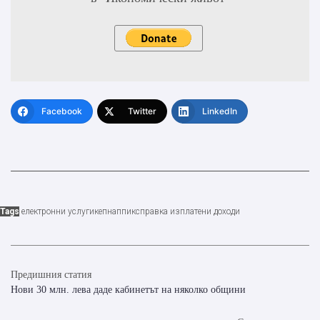
Facebook
Twitter
LinkedIn
Tags
електронни услуги
кеп
нап
пик
справка изплатени доходи
Предишния статия
Нови 30 млн. лева даде кабинетът на няколко общини