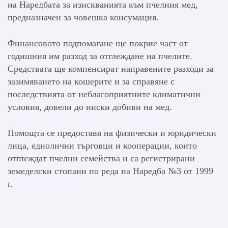
на Наредбата за изискванията към пчелния мед,
предназначен за човешка консумация.
Финансовото подпомагане ще покрие част от
годишния им разход за отглеждане на пчелите.
Средствата ще компенсират направените разходи за
зазимяването на кошерите и за справяне с
последствията от неблагоприятните климатични
условия, довели до ниски добиви на мед.
Помощта се предоставя на физически и юридически
лица, еднолични търговци и кооперации, които
отглеждат пчелни семейства и са регистрирани
земеделски стопани по реда на Наредба №3 от 1999
г.