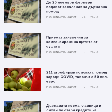
До 25 ноември фермери
подават заявления за държавна
помощ
Икономически Живот
24.11.2020
Приемат заявления за
компенсиране на щетите от
сушата
Икономически Живот
19.11.2020
211 агрофирми поискаха помощ
заради COVID, таванът е 50 хил.
евро
Икономически Живот
17.11.2020
Държавата поема главница и
лихви по стари кредити на