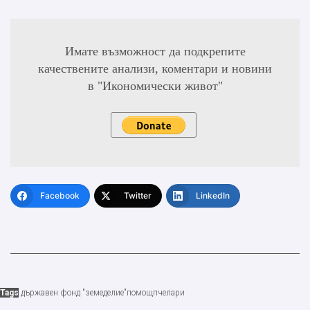
Имате възможност да подкрепите
качествените анализи, коментари и новини
в "Икономически живот"
Facebook
Twitter
LinkedIn
Tags
държавен фонд "земеделие"
помощ
пчелари