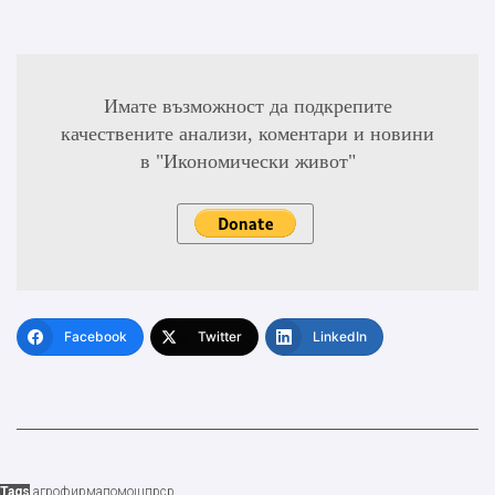
Имате възможност да подкрепите
качествените анализи, коментари и новини
в "Икономически живот"
Facebook
Twitter
LinkedIn
Tags
агрофирма
помощ
прср