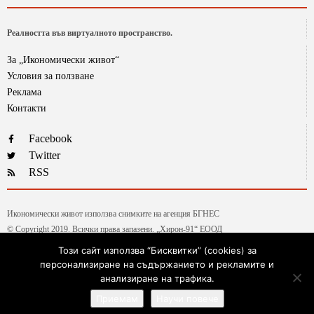
Реалността във виртуалното пространство.
За „Икономически живот“
Условия за ползване
Реклама
Контакти
Facebook
Twitter
RSS
Икономически живот използва снимките на агенция БГНЕС
© Copyright 2019. Всички права запазени. „Хирон-91“ ЕООД
Този сайт използва “Бисквитки” (cookies) за
персонализиране на съдържанието и рекламите и
Текстовете от рубриката „Гласове и мнения“ са авторски, на колумнистите на ИЖ.
анализиране на трафика.
Ние ценим високата им експертиза и аргументирани позиции, независимо, че не
Приемам
Научи повече
винаги споделяме част от тезите им.