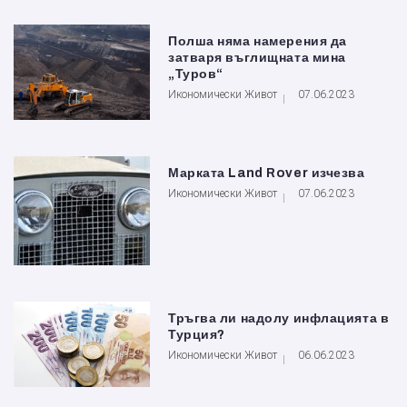
Полша няма намерения да
затваря въглищната мина
„Туров“
Икономически Живот
07.06.2023
Марката Land Rover изчезва
Икономически Живот
07.06.2023
Тръгва ли надолу инфлацията в
Турция?
Икономически Живот
06.06.2023