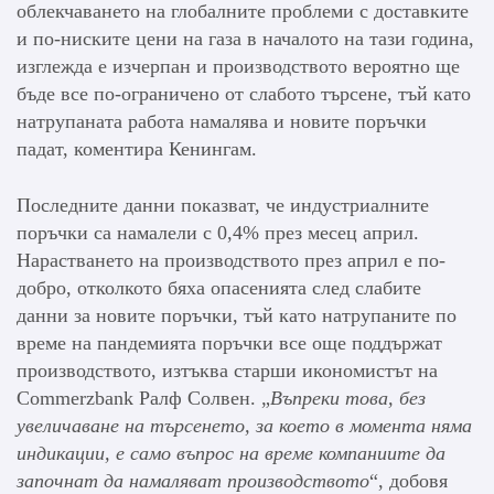
облекчаването на глобалните проблеми с доставките
и по-ниските цени на газа в началото на тази година,
изглежда е изчерпан и производството вероятно ще
бъде все по-ограничено от слабото търсене, тъй като
натрупаната работа намалява и новите поръчки
падат, коментира Кенингам.
Последните данни показват, че индустриалните
поръчки са намалели с 0,4% през месец април.
Нарастването на производството през април е по-
добро, отколкото бяха опасенията след слабите
данни за новите поръчки, тъй като натрупаните по
време на пандемията поръчки все още поддържат
производството, изтъква старши икономистът на
Commerzbank Ралф Солвен. „
Въпреки това, без
увеличаване на търсенето, за което в момента няма
индикации, е само въпрос на време компаниите да
започнат да намаляват производството
“, добовя