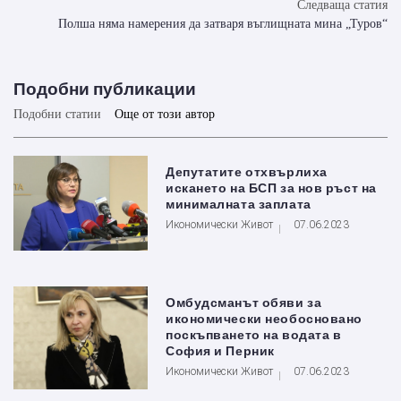
Следваща статия
Полша няма намерения да затваря въглищната мина „Туров“
Подобни публикации
Подобни статии
Още от този автор
Депутатите отхвърлиха
искането на БСП за нов ръст на
минималната заплата
Икономически Живот
07.06.2023
Омбудсманът обяви за
икономически необосновано
поскъпването на водата в
София и Перник
Икономически Живот
07.06.2023