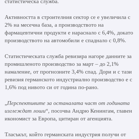
статистическа служба.
Активността в строителния сектор се е увеличила с
2% на месечна база, а производството на
фармацевтични продукти е нараснало с 6,4%, докато
производството на автомобили е спаднало с 0,8%.
Статистическата служба ревизира нагоре данните за
промишленото производство за март – до 2,1%
намаление, от прогнозните 3,4% спад. Дори и с тази
ревизия германското индустриално производство е с
1,6% под нивото си от година по-рано.
„
Перспективите за останалата част от годината
изглеждат лоши
“, посочва Андрю Кенингам, главен
икономист за Европа, цитиран от агенцията.
Тласъкът, който германската индустрия получи от