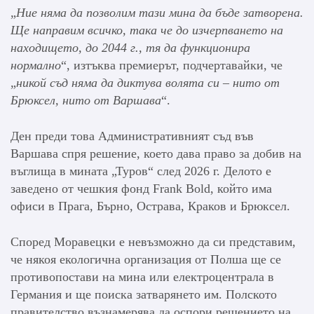
„
Ние няма да позволим тази мина да бъде затворена.
Ще направим всичко, така че до изчерпването на
находището, до 2044 г., тя да функционира
нормално
“, изтъква премиерът, подчертавайки, че
„
никой съд няма да диктува волята си
–
нито от
Брюксел, нито от Варшава
“.
Ден преди това Административният съд във
Варшава спря решение, което дава право за добив на
въглища в мината „Туров“ след 2026 г. Делото е
заведено от чешкия фонд Frank Bold, който има
офиси в Прага, Бърно, Острава, Краков и Брюксел.
Според Моравецки е невъзможно да си представим,
че някоя екологична организация от Полша ще се
противопостави на мина или електроцентрала в
Германия и ще поиска затварянето им. Полското
правителство възнамерява да оспори решението на