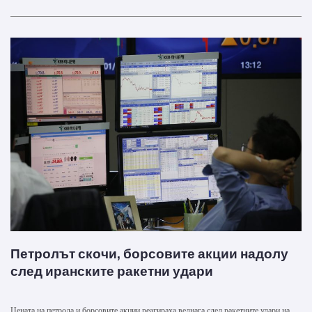
Петролът скочи, борсовите акции надолу
след иранските ракетни удари
Цената на петрола и борсовите акции реагираха веднага след ракетните удари на