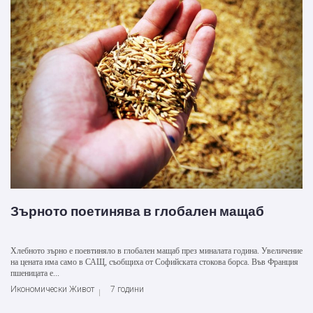
Зърното поетинява в глобален мащаб
Хлебното зърно е поевтиняло в глобален мащаб през миналата година. Увеличение
на цената има само в САЩ, съобщиха от Софийската стокова борса. Във Франция
пшеницата е...
Икономически Живот
7 години