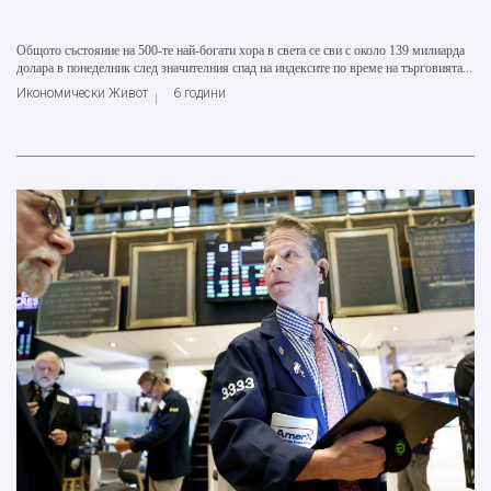
Общото състояние на 500-те най-богати хора в света се сви с около 139 милиарда
долара в понеделник след значителния спад на индексите по време на търговията...
Икономически Живот
6 години