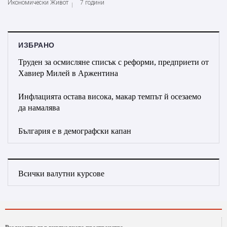
Икономически Живот
7 години
ИЗБРАНО
Труден за осмисляне списък с реформи, предприети от
Хавиер Милей в Аржентина
Инфлацията остава висока, макар темпът й осезаемо
да намалява
България е в демографски капан
Всички валутни курсове