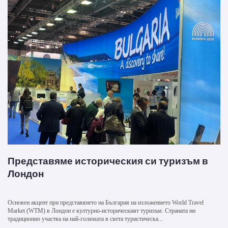
Представяме историческия си туризъм в
Лондон
Основен акцент при представянето на България на изложението World Travel
Market (WTM) в Лондон е културно-историческият туризъм. Страната ни
традиционно участва на най-голямата в света туристическа...