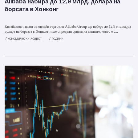
Alibaba набира до 12,9 млрд. долара на
борсата в Хонконг
Китайският гигант за онлайн търговия Alibaba Group ще набере до 12,9 милиарда
долара на борсата в Хонконг и ще определи цената на акциите, която е с...
Икономически Живот
7 години