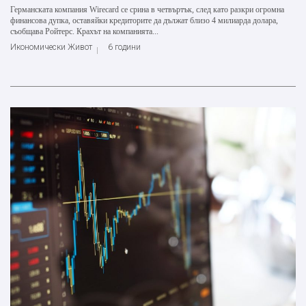
Германската компания Wirecard се срина в четвъртък, след като разкри огромна
финансова дупка, оставяйки кредиторите да дължат близо 4 милиарда долара,
съобщава Ройтерс. Крахът на компанията...
Икономически Живот
6 години