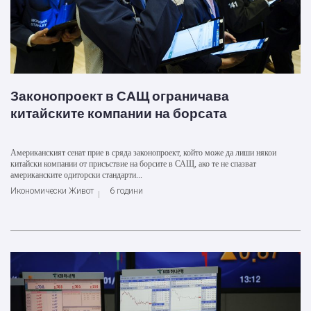
Законопроект в САЩ ограничава
китайските компании на борсата
Американският сенат прие в сряда законопроект, който може да лиши някои
китайски компании от присъствие на борсите в САЩ, ако те не спазват
американските одиторски стандарти...
Икономически Живот
6 години