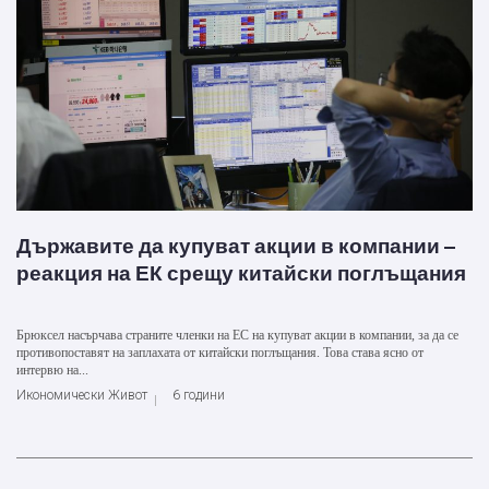
Държавите да купуват акции в компании –
реакция на ЕК срещу китайски поглъщания
Брюксел насърчава страните членки на ЕС на купуват акции в компании, за да се
противопоставят на заплахата от китайски поглъщания. Това става ясно от
интервю на...
Икономически Живот
6 години