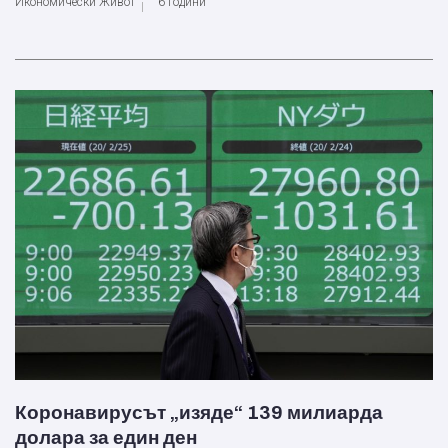
Икономически Живот
6 години
Коронавирусът „изяде“ 139 милиарда
долара за един ден