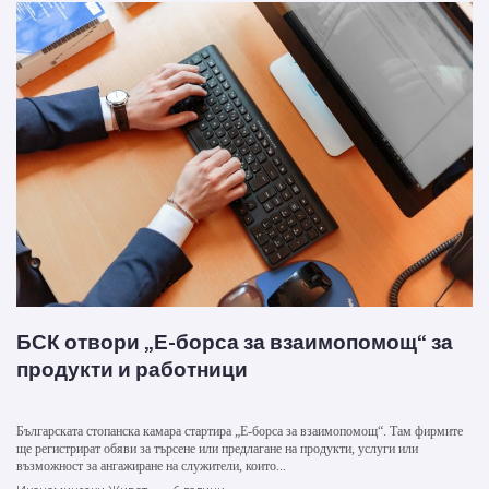
БСК отвори „Е-борса за взаимопомощ“ за
продукти и работници
Българската стопанска камара стартира „Е-борса за взаимопомощ“. Там фирмите
ще регистрират обяви за търсене или предлагане на продукти, услуги или
възможност за ангажиране на служители, които...