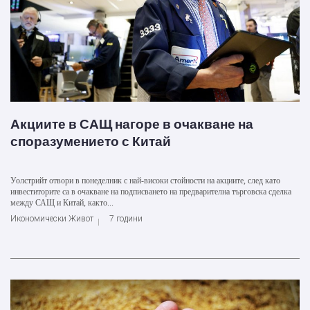
Акциите в САЩ нагоре в очакване на
споразумението с Китай
Уолстрийт отвори в понеделник с най-високи стойности на акциите, след като
инвеститорите са в очакване на подписването на предварителна търговска сделка
между САЩ и Китай, както...
Икономически Живот
7 години