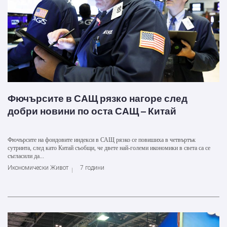
Фючърсите в САЩ рязко нагоре след
добри новини по оста САЩ – Китай
Фючърсите на фондовите индекси в САЩ рязко се повишиха в четвъртък
сутринта, след като Китай съобщи, че двете най-големи икономики в света са се
съгласили да...
Икономически Живот
7 години