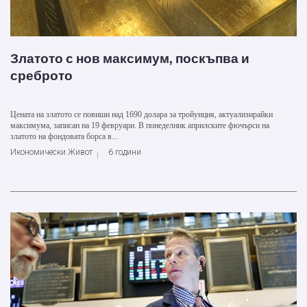
Златото с нов максимум, поскъпва и
среброто
Цената на златото се повиши над 1690 долара за тройунция, актуализирайки
максимума, записан на 19 февруари. В понеделник априлските фючърси на
златото на фондовата борса в...
Икономически Живот
6 години