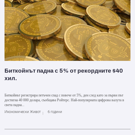
Биткойнът падна с 5% от рекордните $40
хил.
Биткойнът регистрира петъчен спад с повече от 5%, ден след като за първи път
достигна 40 000 долара, съобщава Ройтерс. Най-популярната цифрова валута в
света падна...
Икономически Живот
6 години