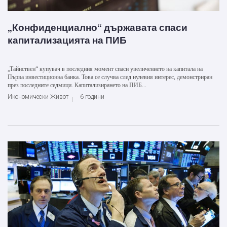
„Конфиденциално“ държавата спаси
капитализацията на ПИБ
„Тайнствен“ купувач в последния момент спаси увеличението на капитала на
Първа инвестиционна банка. Това се случва след нулевия интерес, демонстриран
през последните седмици. Капитализирането на ПИБ...
Икономически Живот
6 години