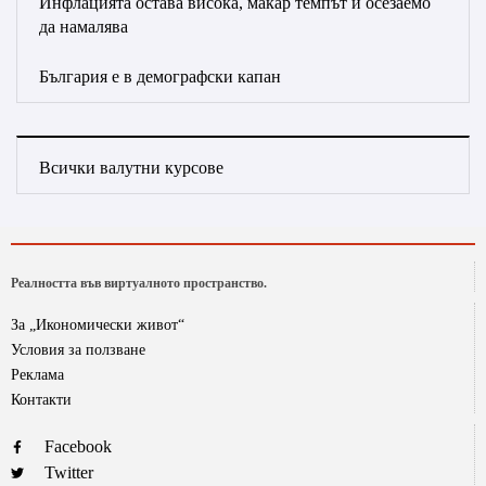
Инфлацията остава висока, макар темпът й осезаемо
да намалява
България е в демографски капан
Всички валутни курсове
Реалността във виртуалното пространство.
За „Икономически живот“
Условия за ползване
Реклама
Контакти
Facebook
Twitter