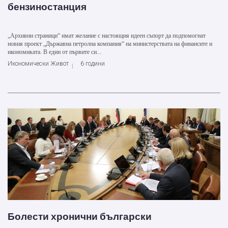
бензиностанция
„Архивни страници“ имат желание с настоящия идеен съпорт да подпомогнат
новия проект „Държавна петролна компания“ на министерствата на финансите и
икономиката. В един от първите си...
Икономически Живот
6 години
Болести хронични български