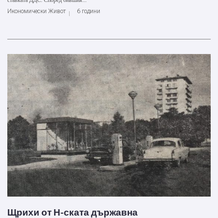
ставката ДДС. Според бившия...
Икономически Живот
6 години
Щрихи от Н-ската държавна