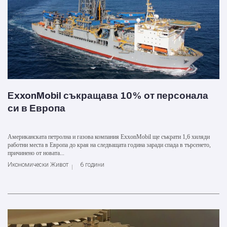
ExxonMobil съкращава 10% от персонала
си в Европа
Американската петролна и газова компания ExxonMobil ще съкрати 1,6 хиляди
работни места в Европа до края на следващата година заради спада в търсенето,
причинено от новата...
Икономически Живот
6 години