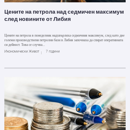
Цените на петрола над седмичен максимум
след новините от Либия
Цените на петрола в понеделник надхвърлиха седмичния максимум, след като две
големи производствени петролни бази в Либия започнаха да спират оперативната
си дейност. Това се случва...
Икономически Живот
7 години