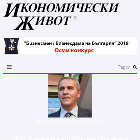
Написано от
Емил Брандийски
И за какво плащаме по-скъпата