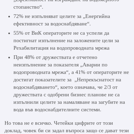
стопанство“.
72% не изпълняват целите за „Енергийна
ефективност за водоснабдяване“.
55% от ВиК операторите не са успели да
постигнат изпълнение на заложените цели за
Рехабилитация на водопроводната мрежа
При 48% от дружествата е отчетено
неизпълнение за показателя „Аварии по
водопроводната мрежа“, а 41% от операторите не
достигат показателите за „Непрекъснатост на
водоснабдяването“, което означава, че 2/3 от
дружествата с одобрени бизнес планове не са
изпълнили целите за намаляване на загубите на
вода във водоснабдителните системи.
Но това не е всичко. Четейки цифрите от този
доклад, човек би си задал въпроса защо се дават тези