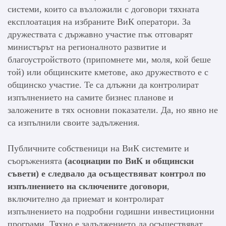
системи, които са възложили с договори тяхната
експлоатация на избраните ВиК оператори. За
дружествата с държавно участие пък отговарят
министърът на регионалното развитие и
благоустройството (припомнете ми, моля, кой беше
той) или общинските кметове, ако дружеството е с
общинско участие. Те са длъжни да контролират
изпълнението на самите бизнес планове и
заложените в тях основни показатели. Да, но явно не
са изпълнили своите задължения.
Публичните собственици на ВиК системите и
съоръженията
(асоциации по ВиК и общински
съвети) е следвало да осъществяват контрол по
изпълнението на сключените договори
,
включително да приемат и контролират
изпълнението на подробни годишни инвестиционни
програми. Тяхно е задължението да осъществяват