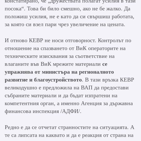
констатирано, че „дружествата полагат усилия в тази
посока“. Това би било смешно, ако не бе жалко. Да
положиш усилия, не е като да си свършиш работата,
за която си взел пари чрез увеличение на цената.
И отново КЕВР не носи отговорност. Контролът по
отношение на спазването от ВиК операторите на
техническите изисквания за съответствие на
влаганите във ВиК мрежите материали
се
упражнява от министъра на регионалното
развитие и благоустройството
. В тази връзка КЕВР
великодушно е предложила на ВАП да предостави
събраните материали и да бъдат изпратени на
компетентния орган, а именно Агенция за държавна
финансова инспекция /АДФИ/.
Редно е да се отчетат странностите на ситуацията. А
те са липсата на каквато и да е реакция от страна на