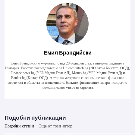
Емил Брандийски
Емил Брандийски е журналист с над 20-годишен стаж в интернет медиите в
България. Работил последователно за Unicom.intech.bg (“Юником Консулт” ООД),
Finance.news.bg (УЕБ Медия Груп АД), Money.bg (УЕБ Медия Груп АД) и
Banker.bg (Банкер ООД). Автор на материали с икономическа и финансова
насоченост в областта на икономиката, банките, финансовите пазари и социално-
икономическия живот на страната.
Подобни публикации
Подобни статии
Още от този автор