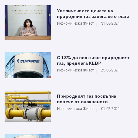
Увеличението цената на
природния газ засега се отлага
Икономически Живот
31.03.2021
С 13% да поскъпне природният
газ, предлага КЕВР
Икономически Живот
25.03.2021
Природният газ поскъпна
повече от очакваното
Икономически Живот
01.02.2021