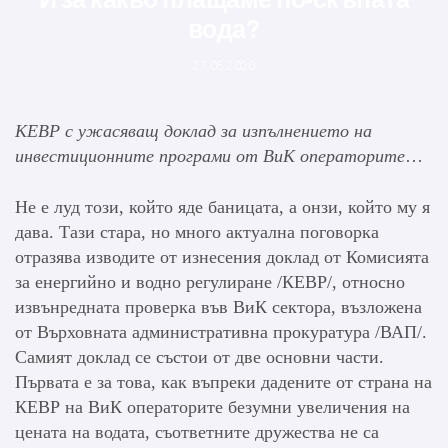
вода?
27.05.2020
КЕВР с ужасяващ доклад за изпълнението на
инвестиционните програми от ВиК операторите
…
Не е луд този, който яде баницата, а онзи, който му я
дава. Тази стара, но много актуална поговорка
отразява изводите от изнесения доклад от Комисията
за енергийно и водно регулиране /КЕВР/, относно
извънредната проверка във ВиК сектора, възложена
от Върховната административна прокуратура /ВАП/.
Самият доклад се състои от две основни части.
Първата е за това, как въпреки дадените от страна на
КЕВР на ВиК операторите безумни увеличения на
цената на водата, съответните дружества не са