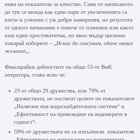
нива на показатели за качество. Само от написаното
до тук се вижда как едни пари от увеличенията са
взети и усвоени с уж добри намерения, но резултата
от цялото начинание е повече от плачевен или както
каза един простоватичък, но явно мъдър циганин
покарай изборите – „
Исках да гласувам, обаче нямах
желание
„.
Фиксирайки дейностите на общо 53-те ВиК
оператора, става ясно че:
23 от общо 29 дружества, или 79% от
дружествата, не постигат целите по показателите
„Налягане във водоснабдителната система“ и
„Ефективност на привеждане на водомерите в
годност“.
59% от дружествата не са изпълнили показателя
„Ефективност на изграждане на водомерното