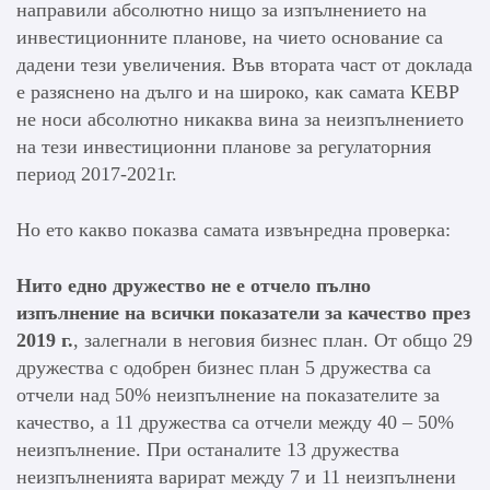
направили абсолютно нищо за изпълнението на
инвестиционните планове, на чието основание са
дадени тези увеличения. Във втората част от доклада
е разяснено на дълго и на широко, как самата КЕВР
не носи абсолютно никаква вина за неизпълнението
на тези инвестиционни планове за регулаторния
период 2017-2021г.
Но ето какво показва самата извънредна проверка:
Нито едно дружество не е отчело пълно
изпълнение на всички показатели за качество през
2019 г.
, залегнали в неговия бизнес план. От общо 29
дружества с одобрен бизнес план 5 дружества са
отчели над 50% неизпълнение на показателите за
качество, а 11 дружества са отчели между 40 – 50%
неизпълнение. При останалите 13 дружества
неизпълненията варират между 7 и 11 неизпълнени