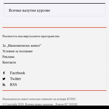
Всички валутни курсове
Реалността във виртуалното пространство.
За „Икономически живот“
Условия за ползване
Реклама
Контакти
Facebook
Twitter
RSS
Икономически живот използва снимките на агенция БГНЕС
© Copyright 2019. Всички права запазени. „Хирон-91“ ЕООД