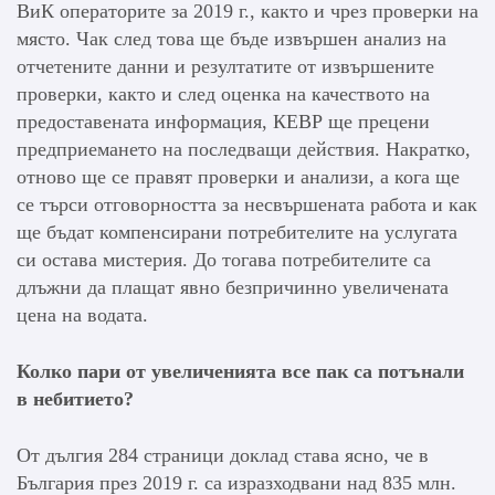
ВиК операторите за 2019 г., както и чрез проверки на
място. Чак след това ще бъде извършен анализ на
отчетените данни и резултатите от извършените
проверки, както и след оценка на качеството на
предоставената информация, КЕВР ще прецени
предприемането на последващи действия. Накратко,
отново ще се правят проверки и анализи, а кога ще
се търси отговорността за несвършената работа и как
ще бъдат компенсирани потребителите на услугата
си остава мистерия. До тогава потребителите са
длъжни да плащат явно безпричинно увеличената
цена на водата.
Колко пари от увеличенията все пак са потънали
в небитието?
От дългия 284 страници доклад става ясно, че в
България през 2019 г. са изразходвани над 835 млн.