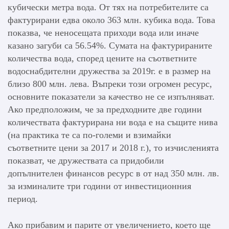
кубически метра вода. От тях на потребителите са
фактурирани едва около 363 млн. кубика вода. Това
показва, че неносещата приходи вода или иначе
казано загуби са 56.54%. Сумата на фактурираните
количества вода, според цените на съответните
водоснабдителни дружества за 2019г. е в размер на
близо 800 млн. лева. Въпреки този огромен ресурс,
основните показатели за качество не се изпълняват.
Ако предположим, че за предходните две години
количествата фактурирана ни вода е на същите нива
(на практика те са по-големи и взимайки
съответните цени за 2017 и 2018 г.), то изчисленията
показват, че дружествата са придобили
допълнителен финансов ресурс в от над 350 млн. лв.
за изминалите три години от инвестиционния
период.
Ако прибавим и парите от увеличението, което ще