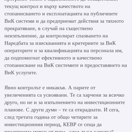
текущ контрол и върху качеството на
стопанисването и експлоатацията на публичните
ВиК системи и да предприемат действия за тяхното
прекратяване, в случай на съществено
неизпълнение, да контролират спазването на
Наредбата за изискванията и критериите за ВиК
операторите и за квалификацията на персонала им,
да подпомогнат ефективното и качествено
стопанисване на ВиК системите и предоставянето на
ВиК услугите.
Явно контролът е никакъв. А парите от
увеличенията са усвоявани. Те са харчени за всичко
друго, но не и за изпълнението на инвестиционните
планове. С други думи – те са откраднати. И сега,
след третата година от общо четирите за
инвестиционния период, КЕВР се сеща да
предприема мерки от типа „след дъжд-качулка“.