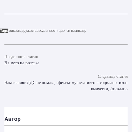
Tags
вик
вик дружества
вода
инвестиционен план
кевр
Предишния статия
В името на растежа
Следваща статия
Намаленият ДДС не помага, ефектът му негативен – социално, икон
омически, фискално