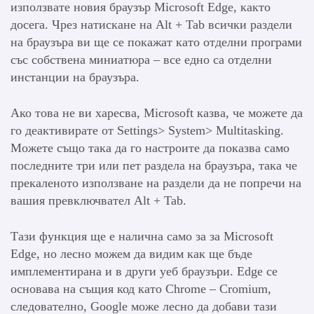
използвате новия браузър Microsoft Edge, както
досега. Чрез натискане на Alt + Tab всички раздели
на браузъра ви ще се покажат като отделни програми
със собствена миниатюра – все едно са отделни
инстанции на браузъра.
Ако това не ви харесва, Microsoft казва, че можете да
го деактивирате от Settings> System> Multitasking.
Можете също така да го настроите да показва само
последните три или пет раздела на браузъра, така че
прекаленото използване на раздели да не попречи на
вашия превключвател Alt + Tab.
Тази функция ще е налична само за за Microsoft
Edge, но лесно можем да видим как ще бъде
имплементирана и в други уеб браузъри. Edge се
основава на същия код като Chrome – Cromium,
следователно, Google може лесно да добави тази