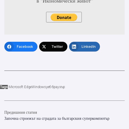
в "Икономически живот"
Facebook
Twitter
LinkedIn
Tags
Microsoft Edge
Windows
уеб браузър
Предишния статия
Започна строежът на сградата за българския суперкомпютър