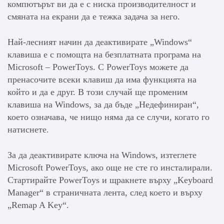
компютърът ви да е с ниска производителност и
смяната на екрани да е тежка задача за него.
Най-лесният начин да деактивирате „Windows“
клавиша е с помощта на безплатната програма на
Microsoft – PowerToys. С PowerToys можете да
пренасочите всеки клавиш да има функцията на
който и да е друг. В този случай ще променим
клавиша на Windows, за да бъде „Недефиниран“,
което означава, че нищо няма да се случи, когато го
натиснете.
За да деактивирате ключа на Windows, изтеглете
Microsoft PowerToys, ако още не сте го инсталирали.
Стартирайте PowerToys и щракнете върху „Keyboard
Manager“ в страничната лента, след което и върху
„Remap A Key“.