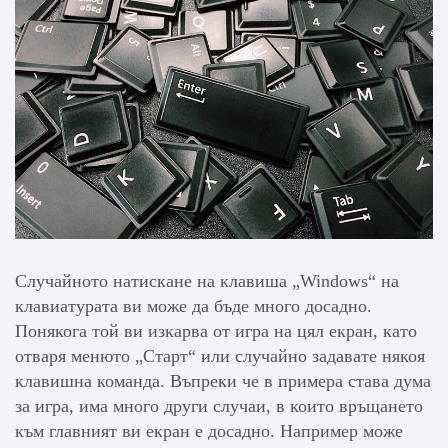
Случайното натискане на клавиша „Windows“ на
клавиатурата ви може да бъде много досадно.
Понякога той ви изкарва от игра на цял екран, като
отваря менюто „Старт“ или случайно задавате някоя
клавишна команда. Въпреки че в примера става дума
за игра, има много други случаи, в които връщането
към главният ви екран е досадно. Например може