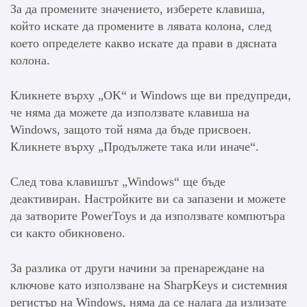
За да промените значението, изберете клавиша,
който искате да промените в лявата колона, след
което определете какво искате да прави в дясната
колона.
Кликнете върху „OK“ и Windows ще ви предупреди,
че няма да можете да използвате клавиша на
Windows, защото той няма да бъде присвоен.
Кликнете върху „Продължете така или иначе“.
След това клавишът „Windows“ ще бъде
деактивиран. Настройките ви са запазени и можете
да затворите PowerToys и да използвате компютъра
си както обикновено.
За разлика от други начини за пренареждане на
ключове като използване на SharpKeys и системния
регистър на Windows, няма да се налага да излизате