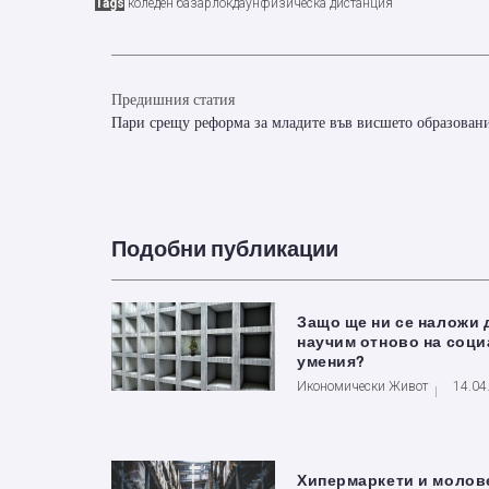
Tags
коледен базар
локдаун
физическа дистанция
Предишния статия
Пари срещу реформа за младите във висшето образован
Подобни публикации
Защо ще ни се наложи 
научим отново на соц
умения?
Икономически Живот
14.04
Хипермаркети и молов