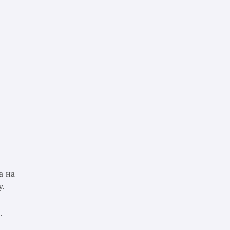
а на
у.
.