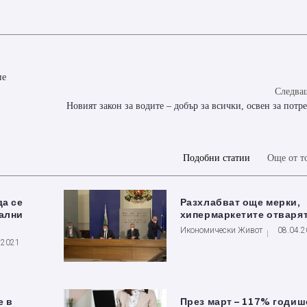
ие
Следващ
Новият закон за водите – добър за всички, освен за потр
Подобни статии
Още от т
да се
Разхлабват още мерки,
иални
хипермаркетите отваря
Икономически Живот
08.04.
.2021
е в
През март – 117% годиш