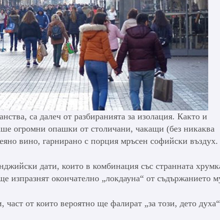
анства, са далеч от разбиранията за изолация. Както и
аше огромни опашки от столичани, чакащи (без никаква
еяно вино, гарнирано с порция мръсен софийски въздух.
нджийски дати, които в комбинация със странната хрумк
е изпразнят окончателно „локдауна“ от съдържанието м
, част от които вероятно ще фалират „за този, дето духа“