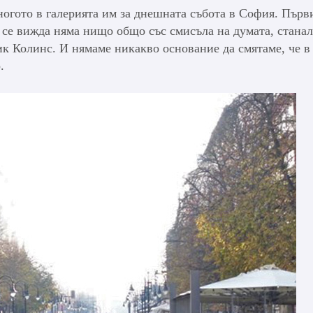
многото в галерията им за днешната събота в София. Първ
о се вижда няма нищо общо със смисъла на думата, станал
ик Колинс. И нямаме никакво основание да смятаме, че в
.