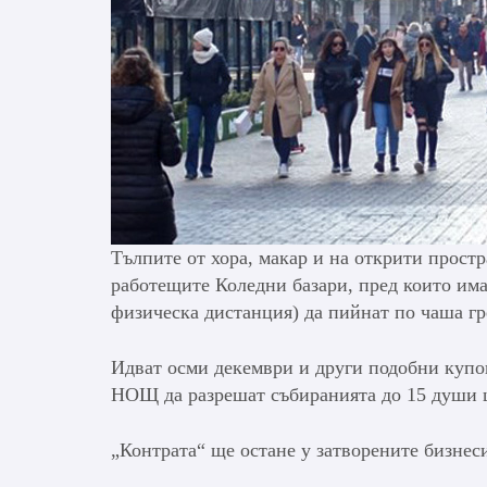
Тълпите от хора, макар и на открити простр
работещите Коледни базари, пред които им
физическа дистанция) да пийнат по чаша гр
Идват осми декември и други подобни купо
НОЩ да разрешат събиранията до 15 души щ
„Контрата“ ще остане у затворените бизнеси